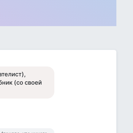
ателист),
бник (со своей