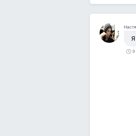
Настя
Я
9