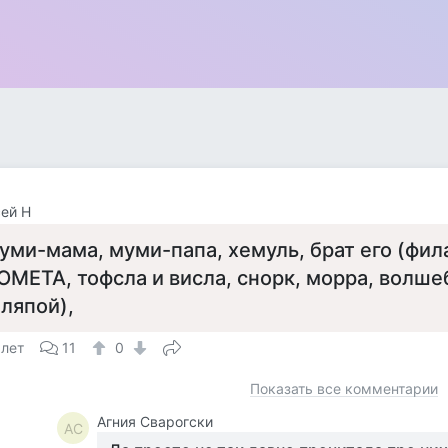
ей Н
уми-мама, муми-папа, хемуль, брат его (фил
ОМЕТА, тофсла и висла, снорк, морра, волше
ляпой),
 лет
11
0
Показать все комментарии
Агния Сварогски
АС