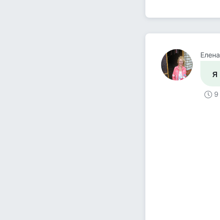
Елен
я
9