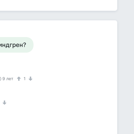
Линдгрен?
9 лет
1
1