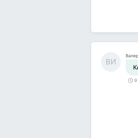
Вале
ВИ
К
9