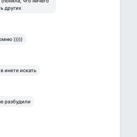
 (поняла, что ничего
ть других
омню )))))
 в инете искать
не разбудили