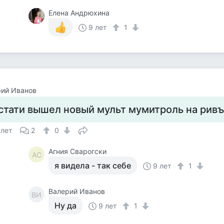
Елена Андрюхина
9 лет
1
рий Иванов
стати вышел новый мульт мумитроль на рив
 лет
2
0
Агния Сварогски
АС
я видела - так себе
9 лет
1
Валерий Иванов
ВИ
Ну да
9 лет
1