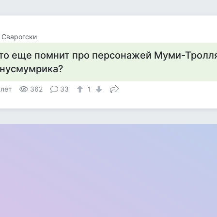
 Сварогски
то еще помнит про персонажей Муми-Тролля
нусмумрика?
 лет
362
33
1