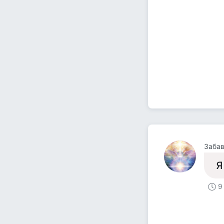
Заба
Я
9