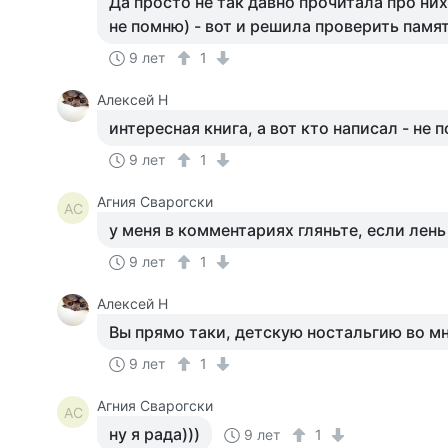
Да просто не так давно прочитала про них
не помню) - вот и решила проверить памя
9 лет
1
Алексей Н
интересная книга, а вот кто написал - не п
9 лет
1
Агния Сварогски
АС
у меня в комментариях гляньте, если лень
9 лет
1
Алексей Н
Вы прямо таки, детскую ностальгию во м
9 лет
1
Агния Сварогски
АС
ну я рада)))
9 лет
1