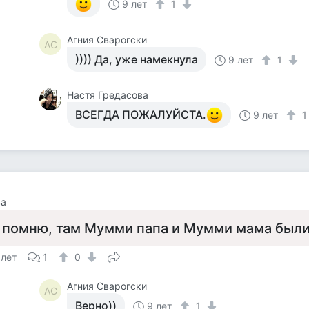
9 лет
1
Агния Сварогски
АС
)))) Да, уже намекнула
9 лет
1
Настя Гредасова
ВСЕГДА ПОЖАЛУЙСТА.
9 лет
ва
 помню, там Мумми папа и Мумми мама был
 лет
1
0
Агния Сварогски
АС
Верно))
9 лет
1