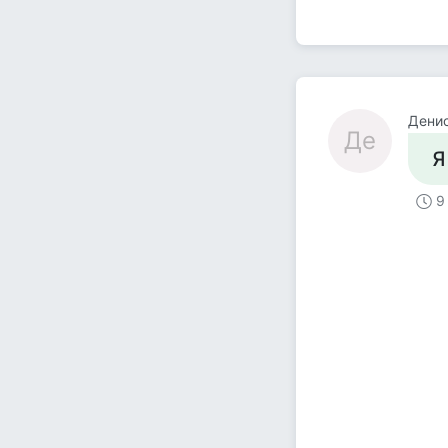
Дени
Де
Я
9