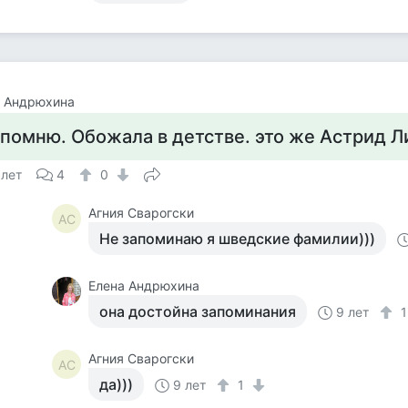
а Андрюхина
 помню. Обожала в детстве. это же Астрид 
 лет
4
0
Агния Сварогски
АС
Не запоминаю я шведские фамилии)))
Елена Андрюхина
она достойна запоминания
9 лет
Агния Сварогски
АС
да)))
9 лет
1