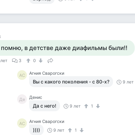
с
 помню, в детстве даже диафильмы были!!
 лет
3
0
Агния Сварогски
АС
Вы с какого поколения - с 80-х?
9 лет
Денис
Де
Да с него!
9 лет
1
Агния Сварогски
АС
))))
9 лет
1