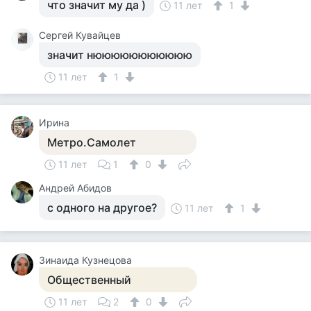
что значит му да )
11 лет
1
Сергей Кувайцев
значит нююююююююююю
11 лет
1
Ирина
Метро.Самолет
11 лет
1
0
Андрей Абидов
с одного на другое?
11 лет
1
Зинаида Кузнецова
Общественный
11 лет
2
0