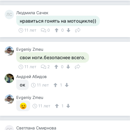
Людмила Сачек
ЛС
нравиться гонять на мотоцикле))
11 лет
0
0
Evgeniy Zmeu
свои ноги.безопаснее всего.
11 лет
2
0
Андрей Абидов
ок
11 лет
1
Evgeniy Zmeu
11 лет
1
Светлана Смирнова
СС