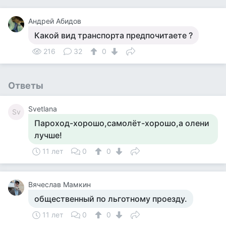
Андрей Абидов
Какой вид транспорта предпочитаете ?
216
32
0
Ответы
Svetlana
Sv
Пароход-хорошо,самолёт-хорошо,а олени
лучше!
11 лет
0
0
Вячеслав Мамкин
общественный по льготному проезду.
11 лет
0
0