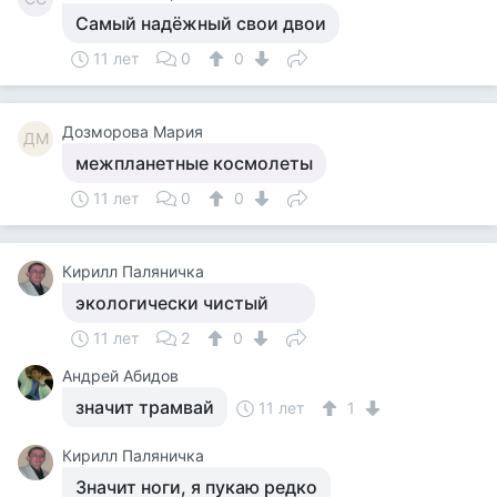
Самый надёжный свои двои
11 лет
0
0
Дозморова Мария
ДМ
межпланетные космолеты
11 лет
0
0
Кирилл Паляничка
экологически чистый
11 лет
2
0
Андрей Абидов
значит трамвай
11 лет
1
Кирилл Паляничка
Значит ноги, я пукаю редко