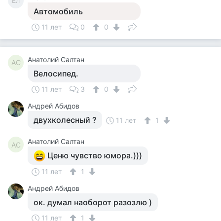
Ел
Автомобиль
11 лет
0
0
Анатолий Салтан
АС
Велосипед.
11 лет
3
0
Андрей Абидов
двухколесный ?
11 лет
1
Анатолий Салтан
АС
Ценю чувство юмора.)))
11 лет
1
Андрей Абидов
ок. думал наоборот разозлю )
11 лет
1