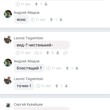
11 лет
1
Андрей Абидов
ясно
11 лет
1
Leonid Tsigelnitski
вид-? чистенький-
11 лет
2
0
Андрей Абидов
блестящий ?
11 лет
1
Leonid Tsigelnitski
точно-!
11 лет
1
Сергей Кувайцев