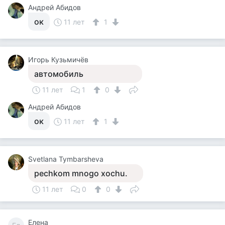
Андрей Абидов
ок
11 лет
1
Игорь Кузьмичёв
автомобиль
11 лет
1
0
Андрей Абидов
ок
11 лет
1
Svetlana Tymbarsheva
pechkom mnogo xochu.
11 лет
0
0
Елена