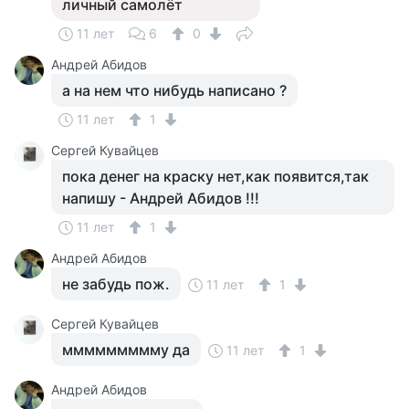
личный самолёт
11 лет
6
0
Андрей Абидов
а на нем что нибудь написано ?
11 лет
1
Сергей Кувайцев
пока денег на краску нет,как появится,так
напишу - Андрей Абидов !!!
11 лет
1
Андрей Абидов
не забудь пож.
11 лет
1
Сергей Кувайцев
ммммммммму да
11 лет
1
Андрей Абидов