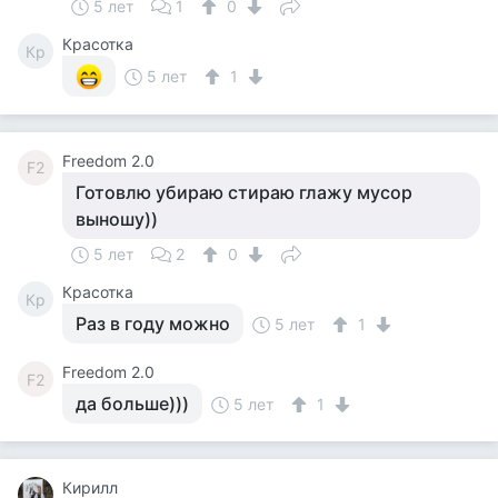
5 лет
1
0
Красотка
Кр
5 лет
1
Freedom 2.0
F2
Готовлю убираю стираю глажу мусор
выношу))
5 лет
2
0
Красотка
Кр
Раз в году можно
5 лет
1
Freedom 2.0
F2
да больше)))
5 лет
1
Кирилл