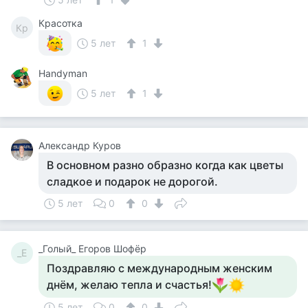
Красотка
Кр
5 лет
1
Handyman
5 лет
1
Александр Куров
В основном разно образно когда как цветы
сладкое и подарок не дорогой.
5 лет
0
0
_Голый_ Егоров Шофёр
_Е
Поздравляю с международным женским
днём, желаю тепла и счастья!
5 лет
0
0