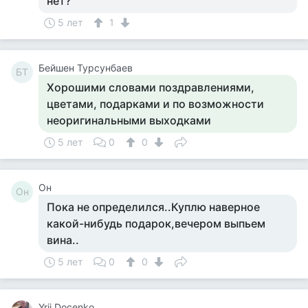
нет?
5 лет
1
Бейшен Турсунбаев
БТ
Хорошими словами поздравлениями,
цветами, подарками и по возможности
неоригинальными выходками
5 лет
0
0
Он
Он
Пока не определился..Куплю наверное
какой-нибудь подарок,вечером выпьем
вина..
5 лет
0
0
Yrii Docenko