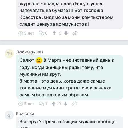
журнале - правда слава Богу я успел
напечатать на бумаге !!! Вот госпожа
Красотка .видимо за моим компьютером
следит цензура коммунистов !
5 лет
0
0
Любитель Чая
ЛЧ
Салют
8 Марта - единственный день в
году, когда женщины рады тому, что
мужчины им врут.
8 марта - это день, когда даже самые
толковые мужчины тратят свои заначки
самым бестолковым образом.
5 лет
1
0
Красотка
Кр
Все врут? Прям любящих мужчин вообще