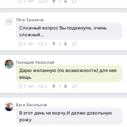
5 лет
0
0
Пётр Ермаков
ПЕ
Сложный вопрос Вы подкинули, очень
сложный...
5 лет
0
0
Геннадий Уманский
Дарю желанную (по возможности) для нее
вещь.
5 лет
0
0
Вася Васильков
В этот день не ворчу.И делаю довольную
рожу