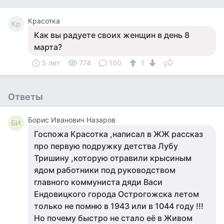
Красотка
Кр
Как вы радуете своих женщин в день 8
марта?
5 лет
774
100
1
Ответы
Борис Иванович Назаров
БИ
Госпожа Красотка ,написал в ЖЖ рассказ
про первую подружку детства Лубу
Тришину ,которую отравили крысиным
ядом работники под руководством
главного коммуниста дяди Васи
Ендовицкого города Острогожска летом
только не помню в 1943 или в 1044 году !!!
Но почему быстро не стало её в Живом