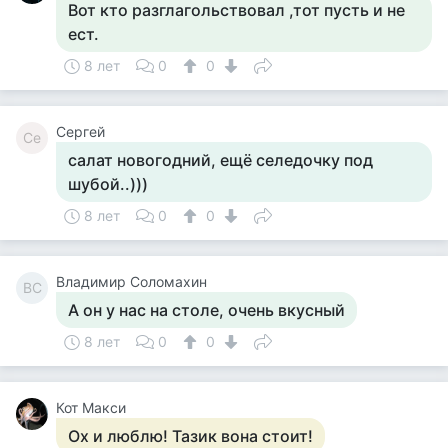
Вот кто разглагольствовал ,тот пусть и не
ест.
8 лет
0
0
Сергей
Се
салат новогодний, ещё селедочку под
шубой..)))
8 лет
0
0
Владимир Соломахин
ВС
А он у нас на столе, очень вкусный
8 лет
0
0
Кот Макси
Ох и люблю! Тазик вона стоит!