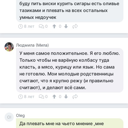
буду пить виски курить сигары есть оливье
тазиками и плевать на всех остальных
умных недоучек
8 лет
0
0
Людмила (Мила)
У меня самое положительное. Я его люблю.
Только чтобы не варёную колбасу туда
класть, а мясо, курицу или язык. Но сама
не готовлю. Мои молодые родственницы
считают, что я крупно режу (и правильно
считают), и делают всё сами.
8 лет
0
0
Oleg
Ol
Да плевать мне на чьето мнение ,мне