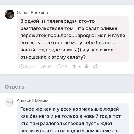
Олеся Волкова
В одной из телепередач кто-то
разглагольствова том, что салат оливье
пережиток прошлого....вредно, мол и глупо
его есть.... а я вот не могу себе без него
новый год представить))) а у вас какое
отношение к этому салату?
8 лет
91
12
0
Ответы
Алексей Мммм
АМ
Такое же как и у всех нормальных людей
как без него и не только в новый год а тот
кто там разлогольствовал пусть ждет
весны и пасется на подножном корме а я