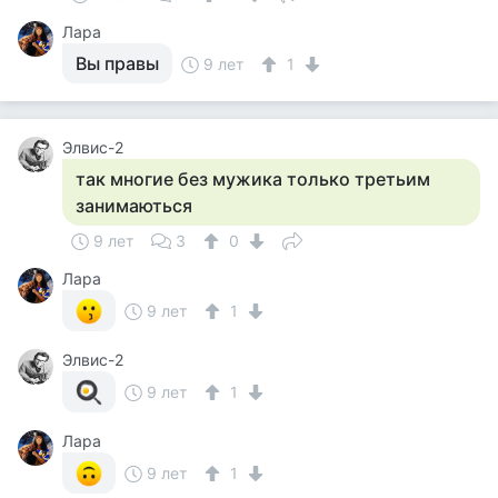
Лара
Вы правы
9 лет
1
Элвис-2
так многие без мужика только третьим
занимаються
9 лет
3
0
Лара
9 лет
1
Элвис-2
9 лет
1
Лара
9 лет
1