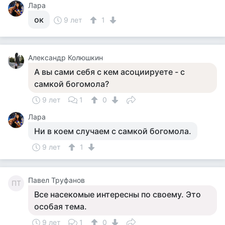
Лара
ок
9 лет
1
Александр Колюшкин
А вы сами себя с кем асоциируете - с
самкой богомола?
9 лет
1
0
Лара
Ни в коем случаем с самкой богомола.
9 лет
1
Павел Труфанов
ПТ
Все насекомые интересны по своему. Это
особая тема.
9 лет
1
0