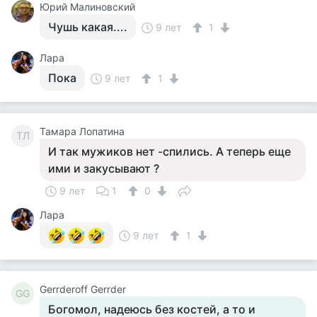
Юрий Малиновский
Чушь какая....
9 лет
1
Лара
Пока
9 лет
1
Тамара Лопатина
ТЛ
И так мужиков нет -спились. А теперь еще
ими и закусывают ?
9 лет
1
0
Лара
9 лет
1
Gerrderoff Gerrder
GG
Богомол, надеюсь без костей, а то и