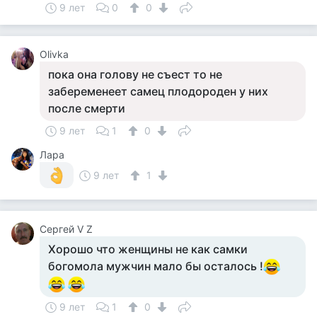
9 лет
0
0
Olivka
пока она голову не съест то не
забеременеет самец плодороден у них
после смерти
9 лет
1
0
Лара
9 лет
1
Сергей V Z
Хорошо что женщины не как самки
богомола мужчин мало бы осталось !
9 лет
1
0