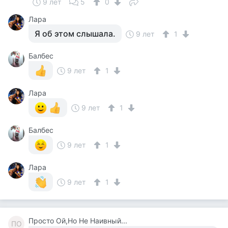
9 лет
5
0
Лара
Я об этом слышала.
9 лет
1
Балбес
9 лет
1
Лара
9 лет
1
Балбес
9 лет
1
Лара
9 лет
1
Просто Ой,Но Не Наивный...
ПО