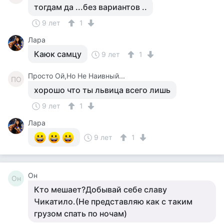
тогдам да ...без вариантов ..
9 лет
1
Лара
Каюк самцу
9 лет
1
Просто Ой,Но Не Наивный...
ПО
хорошо что ты львица всего лишь
9 лет
1
Лара
9 лет
1
Он
Он
Кто мешает?Добывай себе славу
Чикатило.(Не представляю как с таким
грузом спать по ночам)