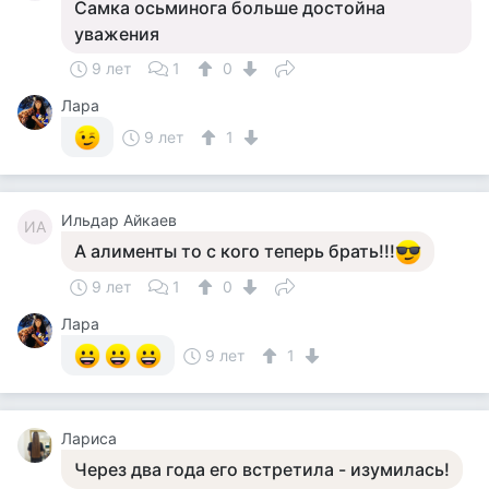
Самка осьминога больше достойна
уважения
9 лет
1
0
Лара
9 лет
1
Ильдар Айкаев
ИА
А алименты то с кого теперь брать!!!
9 лет
1
0
Лара
9 лет
1
Лариса
Через два года его встретила - изумилась!