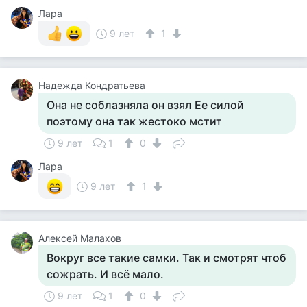
Лара
9 лет
1
Надежда Кондратьева
Она не соблазняла он взял Ее силой
поэтому она так жестоко мстит
9 лет
1
0
Лара
9 лет
1
Алексей Малахов
Вокруг все такие самки. Так и смотрят чтоб
сожрать. И всё мало.
9 лет
1
0