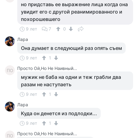
но придставь ее выражение лица когда она
увидит его с другой реанимированного и
похорошевшего
9 лет
7
0
Лара
Она думает в следующий раз опять съем
9 лет
1
Просто Ой,Но Не Наивный...
ПО
мужик не баба на одни и теж грабли два
разам не наступаеть
9 лет
1
Лара
Куда он денется из подлодки...
9 лет
1
Просто Ой,Но Не Наивный...
ПО