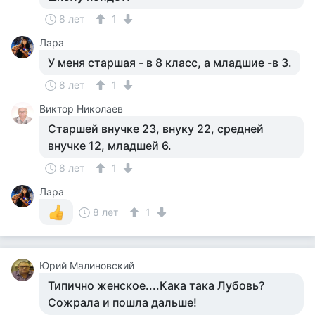
8 лет
1
Лара
У меня старшая - в 8 класс, а младшие -в 3.
8 лет
1
Виктор Николаев
Старшей внучке 23, внуку 22, средней
внучке 12, младшей 6.
8 лет
1
Лара
8 лет
1
Юрий Малиновский
Типично женское....Кака така Лубовь?
Сожрала и пошла дальше!