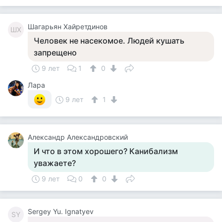
Шагарьян Хайретдинов
ШХ
Человек не насекомое. Людей кушать
запрещено
9 лет
1
0
Лара
9 лет
1
Александр Александровский
И что в этом хорошего? Канибализм
уважаете?
9 лет
0
0
Sergey Yu. Ignatyev
SY