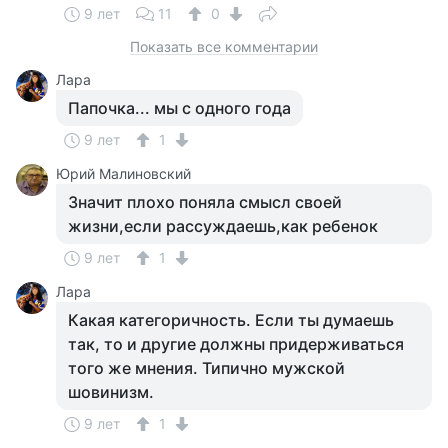
9 лет
11
0
Показать все комментарии
Лара
Папочка... мы с одного года
9 лет
1
Юрий Малиновский
Значит плохо поняла смысл своей
жизни,если рассуждаешь,как ребенок
9 лет
1
Лара
Какая категоричность. Если ты думаешь
так, то и другие должны придерживаться
того же мнения. Типично мужской
шовинизм.
9 лет
1