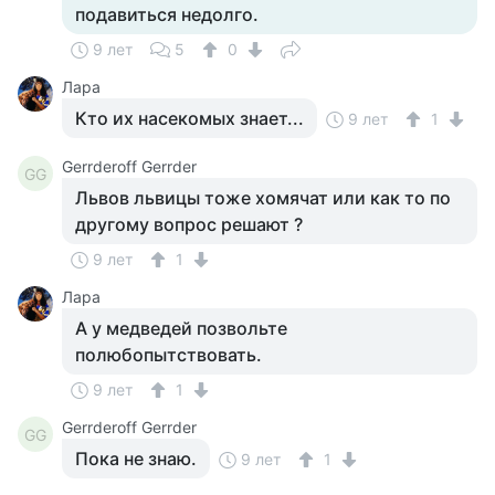
подавиться недолго.
9 лет
5
0
Лара
Кто их насекомых знает...
9 лет
1
Gerrderoff Gerrder
GG
Львов львицы тоже хомячат или как то по
другому вопрос решают ?
9 лет
1
Лара
А у медведей позвольте
полюбопытствовать.
9 лет
1
Gerrderoff Gerrder
GG
Пока не знаю.
9 лет
1