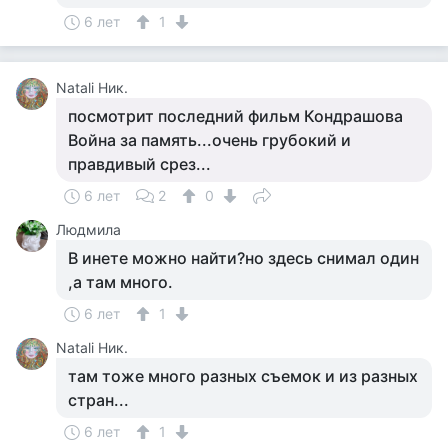
6 лет
1
Natali Ник.
посмотрит последний фильм Кондрашова
Война за память...очень грубокий и
правдивый срез...
6 лет
2
0
Людмила
В инете можно найти?но здесь снимал один
,а там много.
6 лет
1
Natali Ник.
там тоже много разных съемок и из разных
стран...
6 лет
1