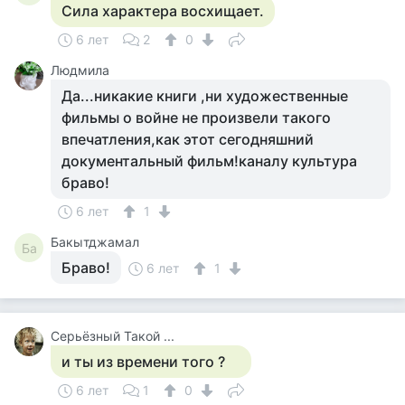
Сила характера восхищает.
6 лет
2
0
Людмила
Да...никакие книги ,ни художественные
фильмы о войне не произвели такого
впечатления,как этот сегодняшний
документальный фильм!каналу культура
браво!
6 лет
1
Бакытджамал
Ба
Браво!
6 лет
1
Серьёзный Такой ...
и ты из времени того ?
6 лет
1
0