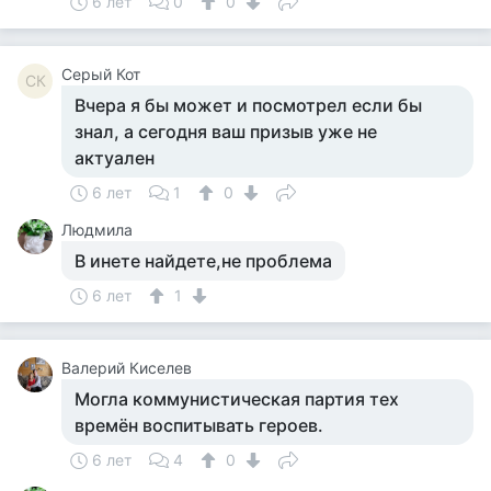
6 лет
0
0
Серый Кот
СК
Вчера я бы может и посмотрел если бы
знал, а сегодня ваш призыв уже не
актуален
6 лет
1
0
Людмила
В инете найдете,не проблема
6 лет
1
Валерий Киселев
Могла коммунистическая партия тех
времён воспитывать героев.
6 лет
4
0