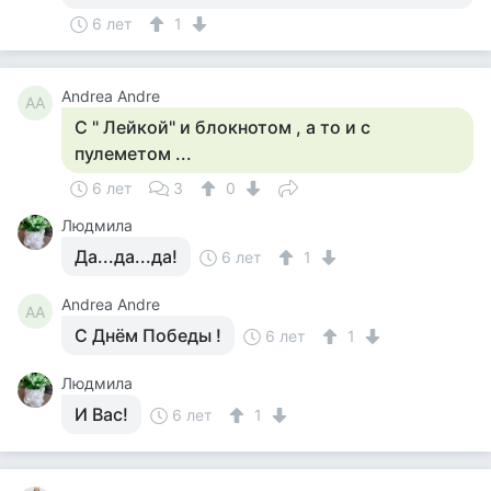
6 лет
1
Andrea Andre
AA
С " Лейкой" и блокнотом , а то и с
пулеметом ...
6 лет
3
0
Людмила
Да...да...да!
6 лет
1
Andrea Andre
AA
С Днём Победы !
6 лет
1
Людмила
И Вас!
6 лет
1