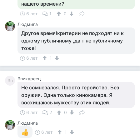
нашего времени?
6 лет
1
0
Людмила
Другое время!критерии не подходят ни к
одному публичному ,да т не публичному
тоже!
6 лет
1
Эпикуреец
Эп
Не сомневался. Просто геройство. Без
оружия. Одна только кинокамера. Я
восхищаюсь мужеству этих людей.
6 лет
2
0
Людмила
6 лет
1