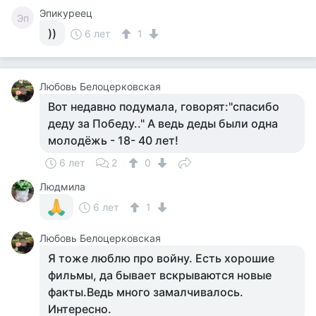
Эпикуреец
Эп
))
6 лет
1
Любовь Белоцерковская
Вот недавно подумала, говорят:"спасибо
деду за Победу.." А ведь деды были одна
молодёжь - 18- 40 лет!
6 лет
2
0
Людмила
6 лет
1
Любовь Белоцерковская
Я тоже люблю про войну. Есть хорошие
фильмы, да бывает вскрываются новые
факты.Ведь много замалчивалось.
Интересно.