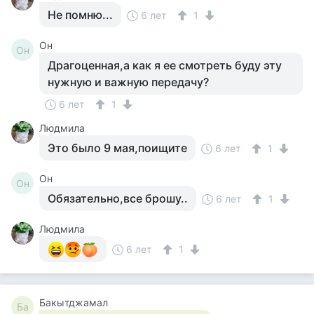
Не помню...
6 лет
1
Он
Он
Драгоценная,а как я ее смотреть буду эту
нужную и важную передачу?
6 лет
1
Людмила
Это было 9 мая,поищите
6 лет
1
Он
Он
Обязательно,все брошу..
6 лет
1
Людмила
6 лет
1
Бакытджамал
Ба