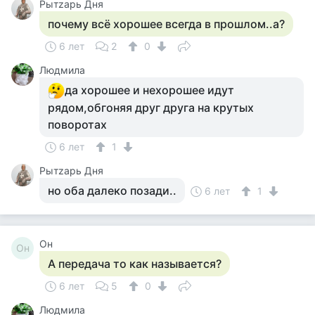
Рытzарь Дня
почему всё хорошее всегда в прошлом..а?
6 лет
2
0
Людмила
да хорошее и нехорошее идут
рядом,обгоняя друг друга на крутых
поворотах
6 лет
1
Рытzарь Дня
но оба далеко позади..
6 лет
1
Он
Он
А передача то как называется?
6 лет
5
0
Людмила