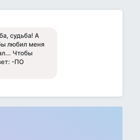
ба, судьба! А
обы любил меня
ал... Чтобы
вет: -ПО