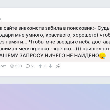
а
а сайте знакомств забила в поисковик:- Судь
одари мне умного, красивого, хорошего) чт
ез памяти... Чтобы мне звезды с неба достав
бнимал меня крепко - крепко...))) пришёл от
АШЕМУ ЗАПРОСУ НИЧЕГО НЕ НАЙДЕНО
 лет
530
51
3