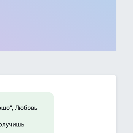
ошо", Любовь
.
получишь