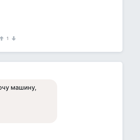
1
очу машину,