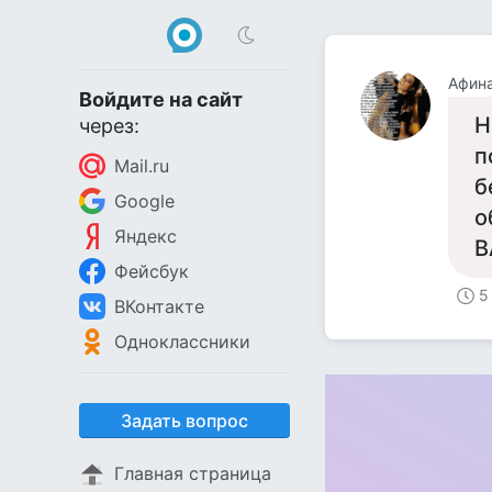
Афин
Войдите на сайт
Н
через:
п
Mail.ru
б
Google
о
Яндекс
В
Фейсбук
5
ВКонтакте
Одноклассники
Задать вопрос
Главная страница