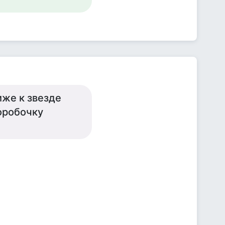
иже к звезде
коробочку