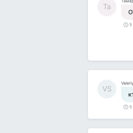
Тама
Та
О
5
Valeri
VS
к
5