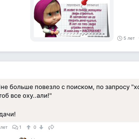
5 лет
не больше повезло с поиском, по запросу "х
тоб все оху..али!"
дачи!
 лет
1
0