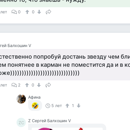
 лет
0
0
гей Балхошин V
стественно попробуй достань звезду чем бл
ем понятнее в карман не поместится да и в 
оже))))))))))))))))))))))))))))))
 лет
2
0
Афина
5 лет
1
Z Сергей Балхошин V
ZС