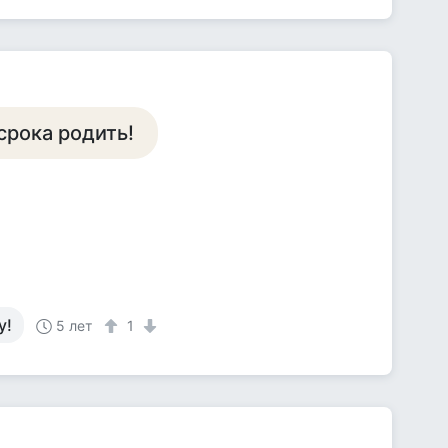
срока родить!
у!
5 лет
1