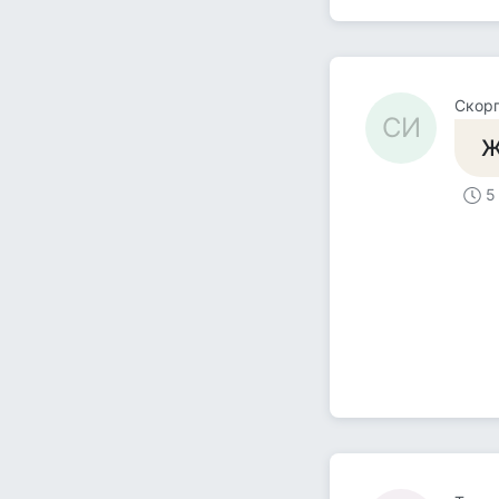
Скор
СИ
Ж
5