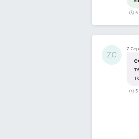
5
Z Сер
ZС
е
т
т
5