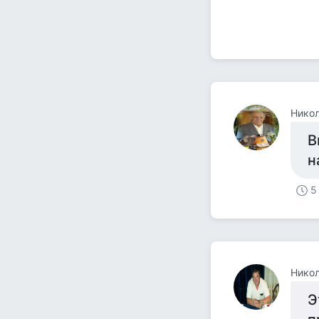
Нико
В
н
5
Нико
Э