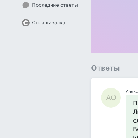
Последние ответы
Спрашивалка
Ответы
Алекс
АО
П
Л
с
В
и