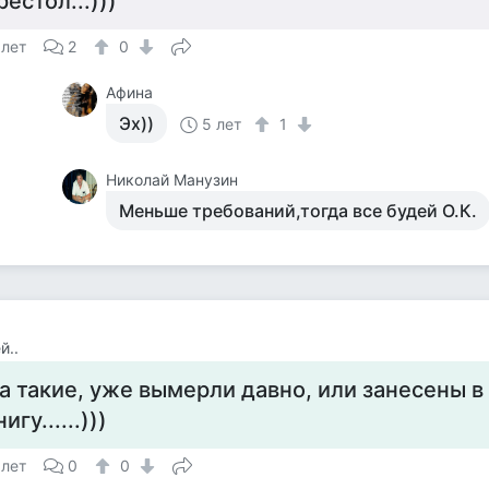
рестол...)))
 лет
2
0
Афина
Эх))
5 лет
1
Николай Манузин
Меньше требований,тогда все будей О.К.
й..
а такие, уже вымерли давно, или занесены в
нигу......)))
 лет
0
0