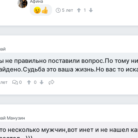
Афина
5 лет
1
лай
ы не правильно поставили вопрос.По тому ни
айдено.Судьба это ваша жизнь.Но вас то иска
 лет
0
0
лай Манузин
то несколько мужчин,вот инет и не нашел к