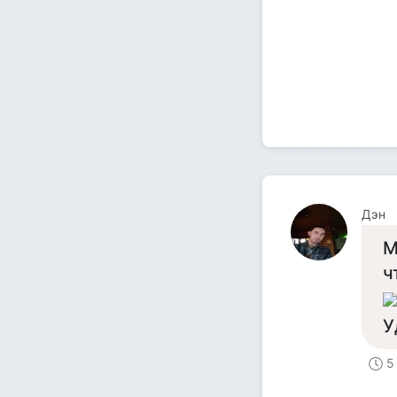
Дэн
М
ч
У
5