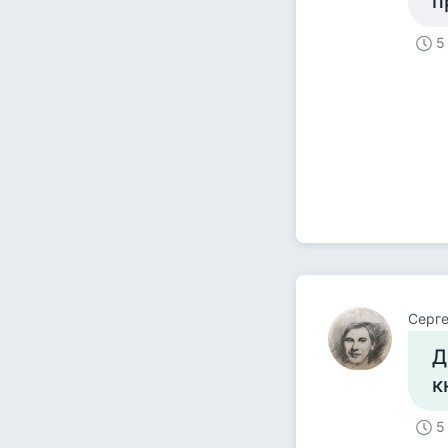
п
5
Серге
Д
к
5