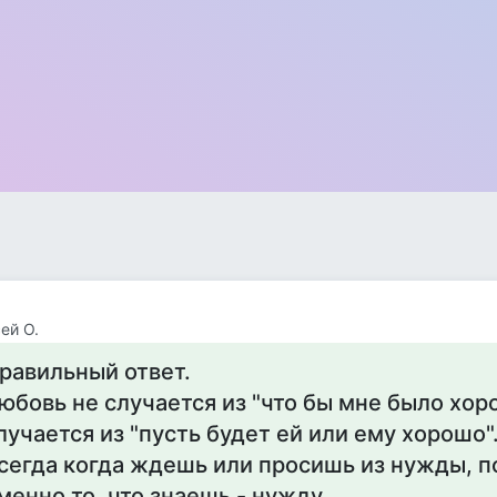
ей О.
равильный ответ.
юбовь не случается из "что бы мне было хор
лучается из "пусть будет ей или ему хорошо"
сегда когда ждешь или просишь из нужды, 
менно то, что знаешь - нужду.