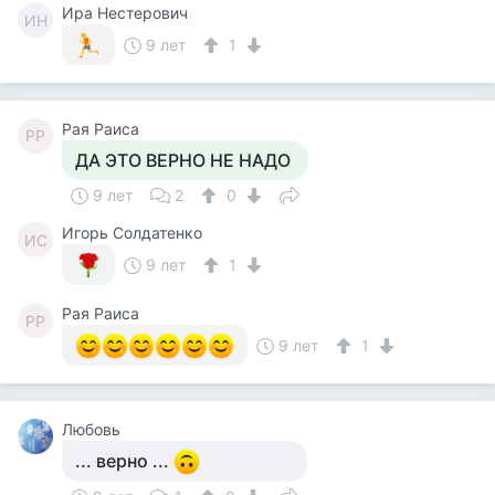
Ира Нестерович
ИН
9 лет
1
Рая Раиса
РР
ДА ЭТО ВЕРНО НЕ НАДО
9 лет
2
0
Игорь Солдатенко
ИС
9 лет
1
Рая Раиса
РР
9 лет
1
Любовь
... верно ...