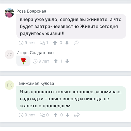
Роза Боярская
вчера уже ушло, сегодня вы жиивете. а что
будет завтра-неизвестно Живите сегодня
радуйтесь жизни!!!
9 лет
1
0
Игорь Солдатенко
ИС
9 лет
1
Ганижамал Кулова
ГК
Я из прошлого только хорошее запоминаю,
надо идти только вперед и никогда не
жалеть о прошедшем
9 лет
0
0