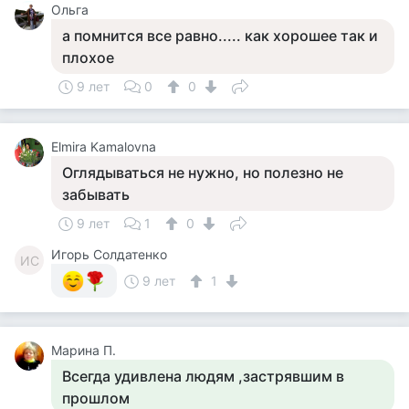
Ольга
а помнится все равно..... как хорошее так и
плохое
9 лет
0
0
Elmira Kamalovna
Оглядываться не нужно, но полезно не
забывать
9 лет
1
0
Игорь Солдатенко
ИС
9 лет
1
Марина П.
Всегда удивлена людям ,застрявшим в
прошлом