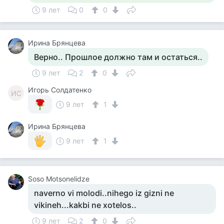
9 лет
0
0
Ирина Брянцева
Верно.. Прошлое должно там и остаться..
9 лет
2
0
Игорь Солдатенко
ИС
9 лет
1
Ирина Брянцева
9 лет
1
Soso Motsonelidze
naverno vi molodi..nihego iz gizni ne
vikineh...kakbi ne xotelos..
9 лет
2
0