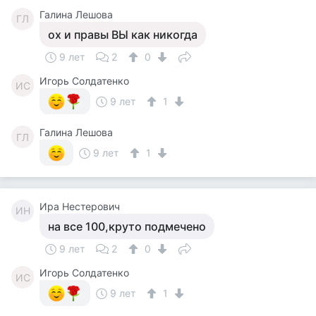
Галина Лешова
ГЛ
ох и правы ВЫ как никогда
9 лет
2
0
Игорь Солдатенко
ИС
9 лет
1
Галина Лешова
ГЛ
9 лет
1
Ира Нестерович
ИН
на все 100,круто подмечено
9 лет
2
0
Игорь Солдатенко
ИС
9 лет
1