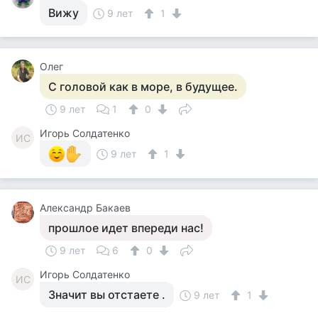
Вижу
9 лет
1
Олег
С головой как в море, в будущее.
9 лет
1
0
Игорь Солдатенко
ИС
9 лет
1
Александр Бакаев
прошлое идет впереди нас!
9 лет
6
0
Игорь Солдатенко
ИС
Значит вы отстаете .
9 лет
1