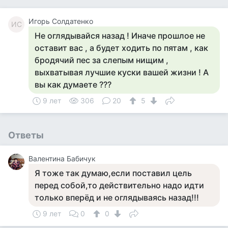
Игорь Солдатенко
ИС
Не оглядывайся назад ! Иначе прошлое не
оставит вас , а будет ходить по пятам , как
бродячий пес за слепым нищим ,
выхватывая лучшие куски вашей жизни ! А
вы как думаете ???
9 лет
306
20
5
Ответы
Валентина Бабичук
Я тоже так думаю,если поставил цель
перед собой,то действительно надо идти
только вперёд и не оглядываясь назад!!!
9 лет
0
0