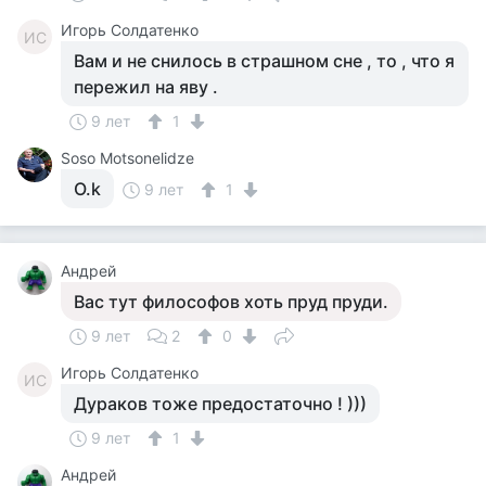
Игорь Солдатенко
ИС
Вам и не снилось в страшном сне , то , что я
пережил на яву .
9 лет
1
Soso Motsonelidze
O.k
9 лет
1
Андрей
Вас тут философов хоть пруд пруди.
9 лет
2
0
Игорь Солдатенко
ИС
Дураков тоже предостаточно ! )))
9 лет
1
Андрей