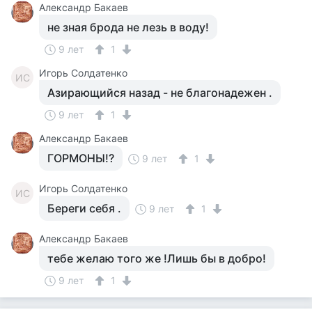
Александр Бакаев
не зная брода не лезь в воду!
9 лет
1
Игорь Солдатенко
ИС
Азирающийся назад - не благонадежен .
9 лет
1
Александр Бакаев
ГОРМОНЫ!?
9 лет
1
Игорь Солдатенко
ИС
Береги себя .
9 лет
1
Александр Бакаев
тебе желаю того же !Лишь бы в добро!
9 лет
1