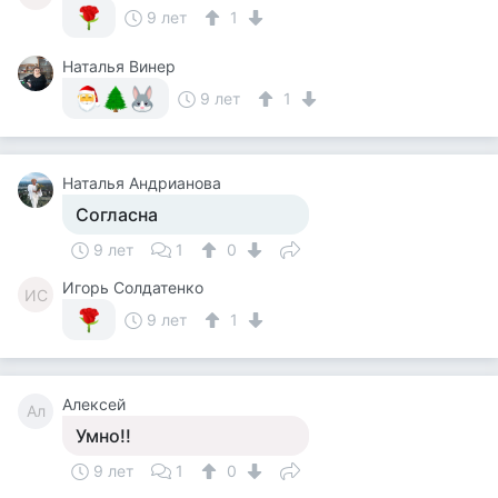
9 лет
1
Наталья Винер
9 лет
1
Наталья Андрианова
Согласна
9 лет
1
0
Игорь Солдатенко
ИС
9 лет
1
Алексей
Ал
Умно!!
9 лет
1
0