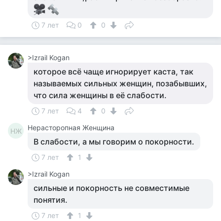
7 лет
0
0
>Izrail Kogan
которое всё чаще игнорирует каста, так
называемых сильных женщин, позабывших,
что сила женщины в её слабости.
7 лет
4
0
Нерасторопная Женщина
НЖ
В слабости, а мы говорим о покорности.
7 лет
1
>Izrail Kogan
сильные и покорность не совместимые
понятия.
7 лет
1