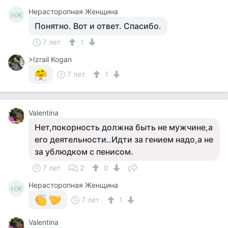
Нерасторопная Женщина
НЖ
Понятно. Вот и ответ. Спасибо.
7 лет
1
>Izrail Kogan
7 лет
1
Valentina
Нет,покорность должна быть не мужчине,а
его деятельности..Идти за гением надо,а не
за ублюдком с пенисом.
7 лет
2
0
Нерасторопная Женщина
НЖ
7 лет
1
Valentina