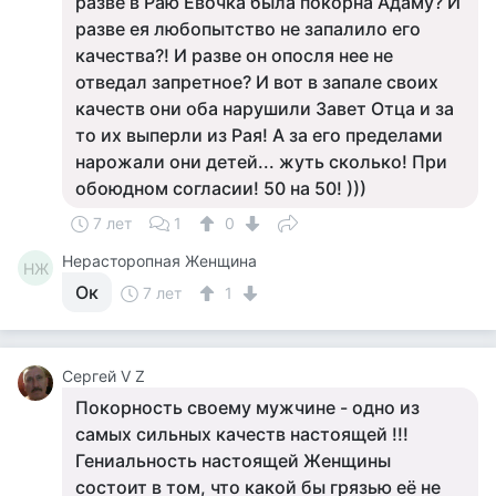
разве в Раю Евочка была покорна Адаму? И
разве ея любопытство не запалило его
качества?! И разве он опосля нее не
отведал запретное? И вот в запале своих
качеств они оба нарушили Завет Отца и за
то их выперли из Рая! А за его пределами
нарожали они детей... жуть сколько! При
обоюдном согласии! 50 на 50! )))
7 лет
1
0
Нерасторопная Женщина
НЖ
Ок
7 лет
1
Сергей V Z
Покорность своему мужчине - одно из
самых сильных качеств настоящей !!!
Гениальность настоящей Женщины
состоит в том, что какой бы грязью её не