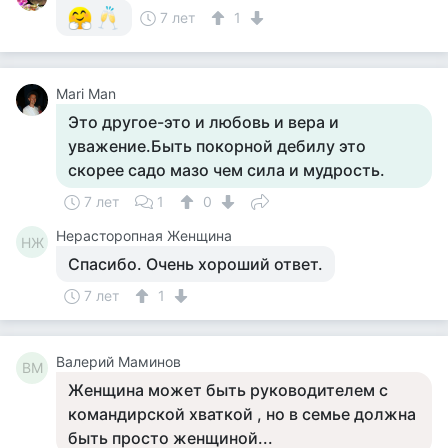
7 лет
1
Mari Man
Это другое-это и любовь и вера и
уважение.Быть покорной дебилу это
скорее садо мазо чем сила и мудрость.
7 лет
1
0
Нерасторопная Женщина
НЖ
Спасибо. Очень хороший ответ.
7 лет
1
Валерий Маминов
ВМ
Женщина может быть руководителем с
командирской хваткой , но в семье должна
быть просто женщиной...