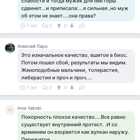
слабости и тогда мужик для неё горы
сдвинет...и приписала:...я сильная ,но муж
об этом не знает....она права?
7 лет
0
0
Алексей Ларо
Это изначальное качество, вшитое в биос.
Потом пошел сбой, результаты мы видим.
Женоподобные мальчики, толерастия,
либерастия и проч и проч....
7 лет
0
0
Inna Yakobi
IY
Покорность плохое качество....Все равно
существует внутренний протест. .И со
временем он взорвется как вулкан наружу.
Пережитое...