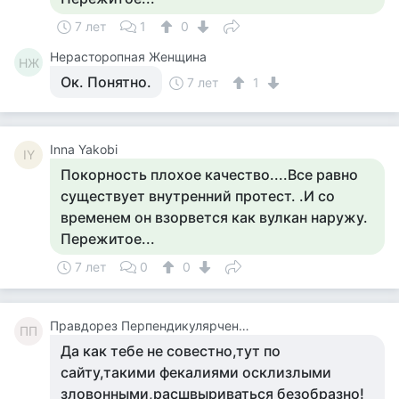
7 лет
1
0
Нерасторопная Женщина
НЖ
Ок. Понятно.
7 лет
1
Inna Yakobi
IY
Покорность плохое качество....Все равно
существует внутренний протест. .И со
временем он взорвется как вулкан наружу.
Пережитое...
7 лет
0
0
Правдорез Перпендикулярченко
ПП
Да как тебе не совестно,тут по
сайту,такими фекалиями осклизлыми
зловонными,расшвыриваться безобразно!