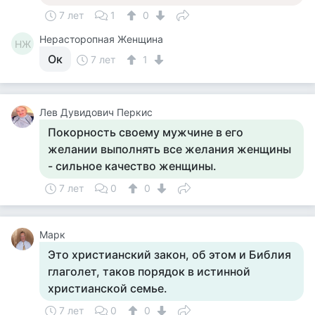
7 лет
1
0
Нерасторопная Женщина
НЖ
Ок
7 лет
1
Лев Дувидович Перкис
Покорность своему мужчине в его
желании выполнять все желания женщины
- сильное качество женщины.
7 лет
0
0
Марк
Это христианский закон, об этом и Библия
глаголет, таков порядок в истинной
христианской семье.
7 лет
0
0