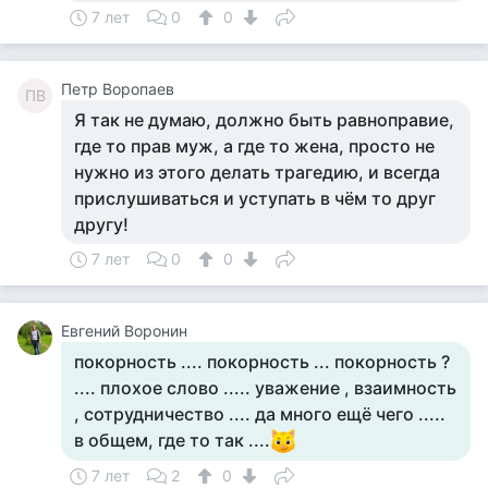
7 лет
0
0
Петр Воропаев
ПВ
Я так не думаю, должно быть равноправие,
где то прав муж, а где то жена, просто не
нужно из этого делать трагедию, и всегда
прислушиваться и уступать в чём то друг
другу!
7 лет
0
0
Евгений Воронин
покорность .... покорность ... покорность ?
.... плохое слово ..... уважение , взаимность
, сотрудничество .... да много ещё чего .....
в общем, где то так ....
7 лет
2
0