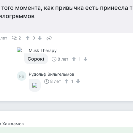
 того момента, как привычка есть принесла 
илограммов
 лет
2
0
Musk Therapy
Сорок(
8 лет
1
Рудольф Вильгельмов
РВ
8 лет
1
р Хамдамов