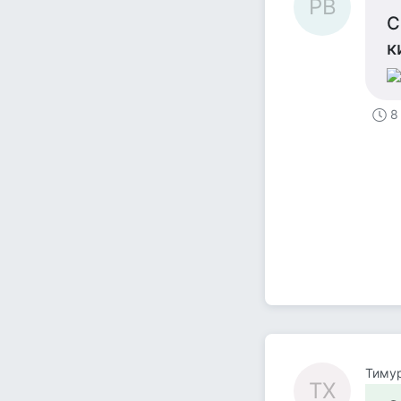
РВ
С
к
8
Тиму
ТХ