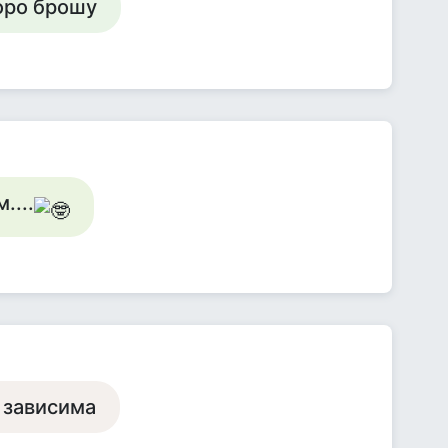
коро брошу
....
ы зависима