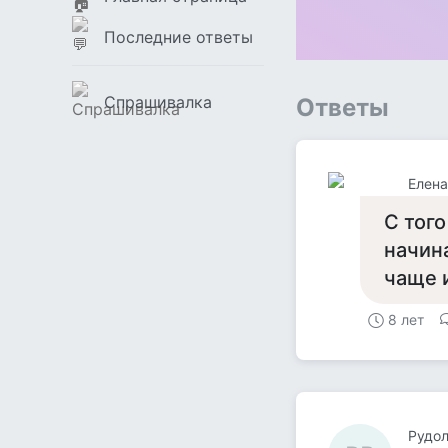
Последние ответы
Спрашивалка
Ответы
Елена
С того
начин
чаще 
8 лет
Рудо