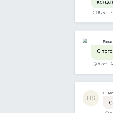
когда 
8 лет
Евпат
С того
8 лет
Husen
HS
С