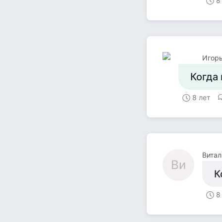
8
Игор
Когда 
8 лет
Витал
Ви
К
8