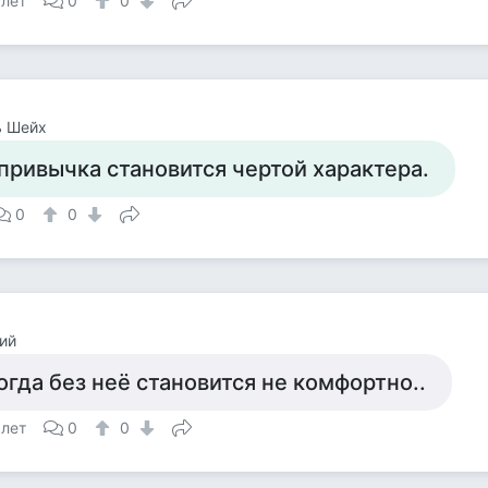
 лет
0
0
ь Шейх
привычка становится чертой характера.
0
0
ий
огда без неё становится не комфортно..
 лет
0
0