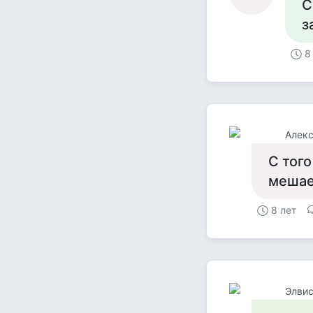
С
з
8
Алекс
С того
мешает
8 лет
Элвис