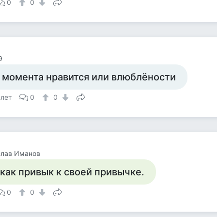
0
0
9
 момента нравится или влюблёности
 лет
0
0
слав Иманов
,как привык к своей привычке.
0
0