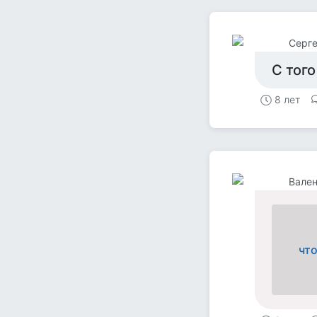
Серге
С того
8 лет
Вален
чт