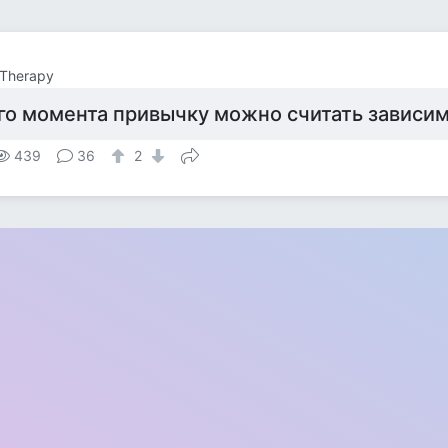
Therapy
ого момента привычку можно считать зависи
439
36
2