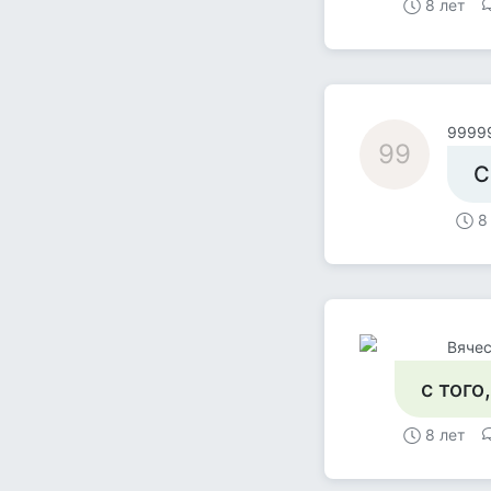
8 лет
9999
99
С
8
Вяче
с того
8 лет