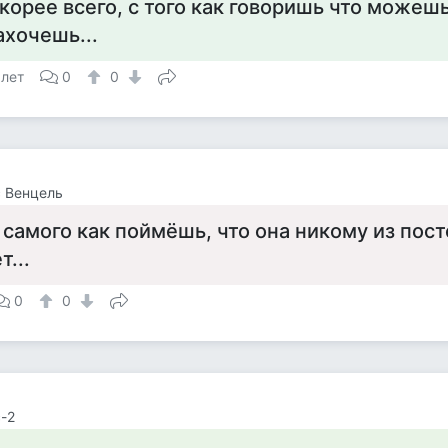
корее всего, с того как говоришь что можешь
ахочешь...
 лет
0
0
 Венцель
 самого как поймёшь, что она никому из пос
...
0
0
-2