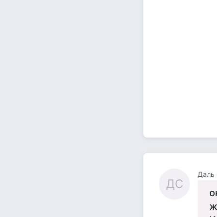
Даль 
ДС
о
ж