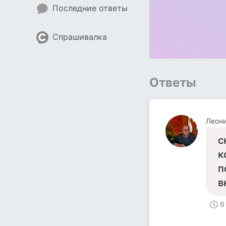
Последние ответы
Спрашивалка
Ответы
Леон
с
к
п
в
6