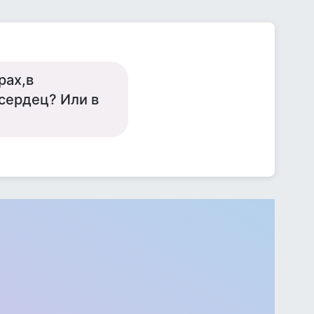
рах,в
 сердец? Или в