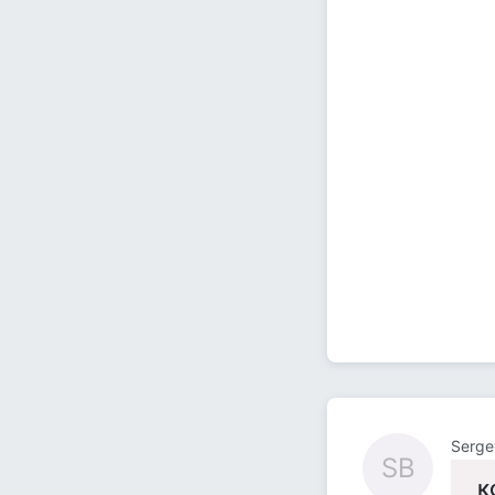
Serge
SB
к