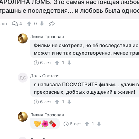
АРОЛИНА ЛЭМБ. Это самая настоящая любовь
трашные последствия... и любовь была одно
 лет
4
0
Лилия Грозовая
Фильм не смотрела, но её последствия ис
может и не так одухотворённо, менее тр
6 лет
1
Даль Светлая
ДС
я написала ПОСМОТРИТЕ фильм... удачи в
прекрасных, добрых ощущений в жизни!
6 лет
1
Лилия Грозовая
6 лет
1