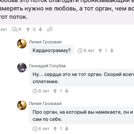
юбовь это поток благодати пронизывающий 
змерять нужно не любовь, а тот орган, чем 
тот поток.
 лет
6
0
Лилия Грозовая
Кардиограмму?
6 лет
1
Геннадий Голубев
Ну... сердце это не тот орган. Скорей все
сплетение.
6 лет
1
Лилия Грозовая
Про орган, на который вы намекаете, он и
сам по себе.
6 лет
1