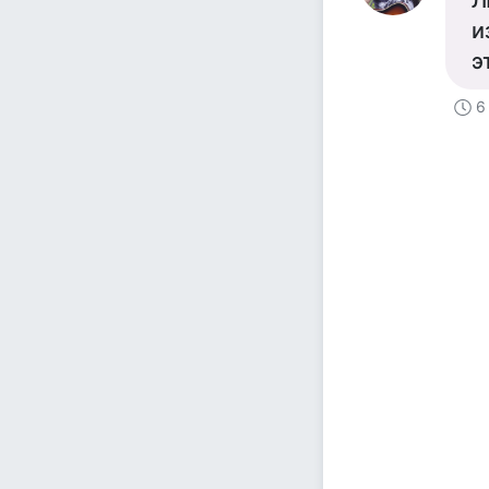
Л
и
э
6