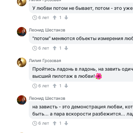
У любви потом не бывает, потом - это уж
6 лет
1
Леонид Шестаков
"потом" меняются объекты измерения любв
6 лет
1
Лилия Грозовая
Пройтись ладонь в ладонь, на завить оди
высший пилотаж в любви!
6 лет
1
Леонид Шестаков
на зависть - это демонстрация любви, ко
быть... а пара вскорости разбежится... ла
6 лет
1