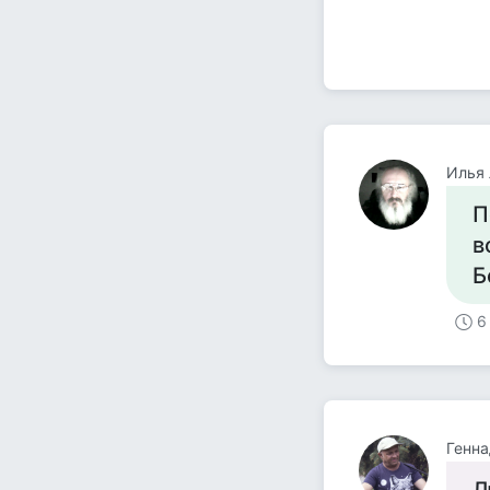
Илья
П
в
Б
6
Генна