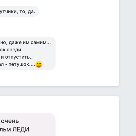
утчики, то, да.
но, даже им самим...
шок среди
и отпустить..
л - петушок....
 очень
ильм ЛЕДИ