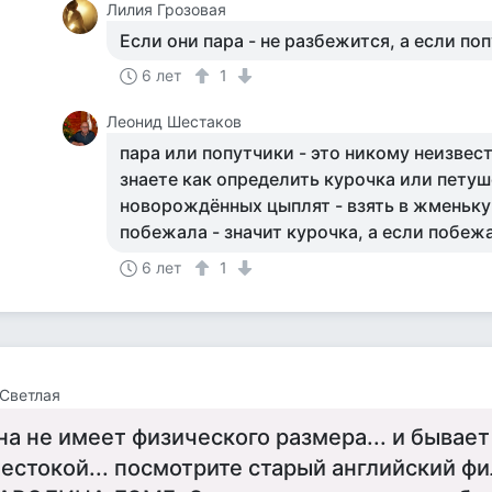
Лилия Грозовая
Если они пара - не разбежится, а если поп
6 лет
1
Леонид Шестаков
пара или попутчики - это никому неизвест
знаете как определить курочка или пету
новорождённых цыплят - взять в жменьку 
побежала - значит курочка, а если побежа
6 лет
1
Светлая
на не имеет физического размера... и бывает
естокой... посмотрите старый английский ф