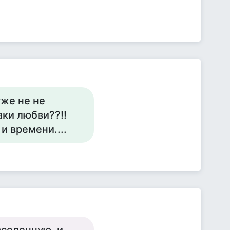
уже не не
аки любви??!!
и времени....