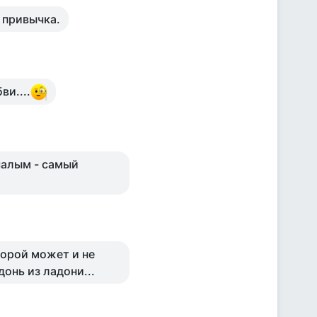
е привычка.
и....
чалым - самый
торой может и не
донь из ладони...