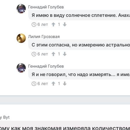
Геннадий Голубев
Я имею в виду солнечное сплетение. Анах
6 лет
1
Лилия Грозовая
С этим согласна, но измерению астрально
6 лет
1
Геннадий Голубев
Я и не говорил, что надо измерять... я имел
6 лет
1
y Byt
ому как моя знакомая измеряла количеством