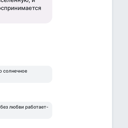
вселенную, и
воспринимается
го солнечное
 без любви работает-