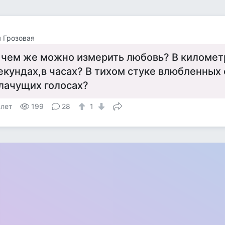
 Грозовая
 чем же можно измерить любовь? В километ
екундах,в часах? В тихом стуке влюбленных
лачущих голосах?
 лет
199
28
1