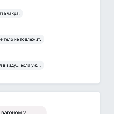
ата чакра.
е тело не подлежит.
 в виду... если уж...
 вагоном у