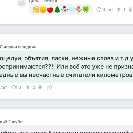
Даль Светлая
ДС
6 лет
1
 Львович Фрадкин
оцелуи, объятия, ласки, нежные слова и т.д 
оспринимаются??!! Или всё это уже не призн
едные вы несчастные считатели километров 
 лет
0
0
дий Голубев