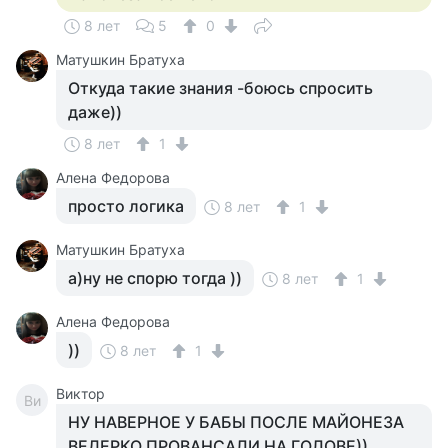
8 лет
5
0
Матушкин Братуха
Откуда такие знания -боюсь спросить
даже))
8 лет
1
Алена Федорова
просто логика
8 лет
1
Матушкин Братуха
а)ну не спорю тогда ))
8 лет
1
Алена Федорова
))
8 лет
1
Виктор
Ви
НУ НАВЕРНОЕ У БАБЫ ПОСЛЕ МАЙОНЕЗА
ВЕДЕРКО ПРОВАНСАЛИ НА ГОЛОВЕ))