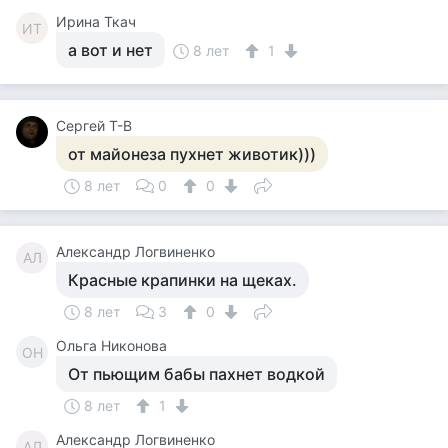
Ирина Ткач
ИТ
а вот и нет
8 лет
1
Сергей Т-В
от майонеза пухнет животик)))
8 лет
0
0
Александр Логвиненко
АЛ
Красные крапинки на щеках.
8 лет
3
0
Ольга Никонова
ОН
От пьющим бабы пахнет водкой
8 лет
1
Александр Логвиненко
АЛ