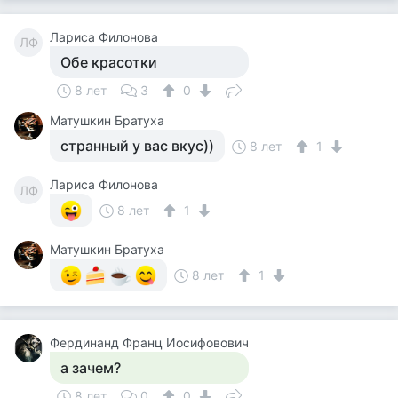
Лариса Филонова
ЛФ
Обе красотки
8 лет
3
0
Матушкин Братуха
странный у вас вкус))
8 лет
1
Лариса Филонова
ЛФ
8 лет
1
Матушкин Братуха
8 лет
1
Фердинанд Франц Иосифовович
а зачем?
8 лет
0
0