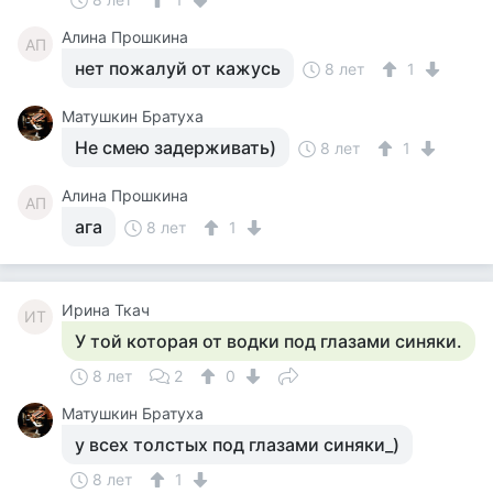
Алина Прошкина
АП
нет пожалуй от кажусь
8 лет
1
Матушкин Братуха
Не смею задерживать)
8 лет
1
Алина Прошкина
АП
ага
8 лет
1
Ирина Ткач
ИТ
У той которая от водки под глазами синяки.
8 лет
2
0
Матушкин Братуха
у всех толстых под глазами синяки_)
8 лет
1