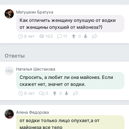
Матушкин Братуха
Как отличить женщину опухшую от водки
от женщины опухшей от майонеза?)
8 лет
103
11
0
Ответы
Наталья Шестакова
НШ
Спросить, а любит ли она майонез. Если
скажет нет, значит от водки.
8 лет
0
0
Алена Федорова
от водки только лицо опухает,а от
майонеза все тело