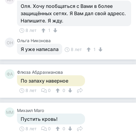
Оля. Хочу пообщаться с Вами в более
защищённых сетях. Я Вам дал свой адресс.
Напишите. Я жду.
8 лет
1
Ольга Никонова
ОН
Я уже написала
8 лет
1
Флюза Абдрахманова
ФА
По запаху наверное
8 лет
0
0
Михаил Maro
МM
Пустить кровь!
8 лет
0
0