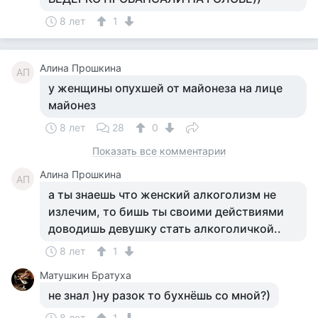
8 лет
1
Алина Прошкина
АП
у женщины опухшей от майонеза на лице
майонез
8 лет
28
0
Показать все комментарии
Алина Прошкина
АП
а ты знаешь что женский алкоголизм не
излечим, то бишь ты своими действиями
доводишь девушку стать алкоголичкой..
8 лет
1
Матушкин Братуха
не знал )ну разок то бухнёшь со мной?)
8 лет
1