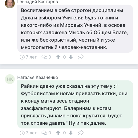
Геннадий Костарев
Воспитанием в себе строгой дисциплины
Духа и выбором Учителя: будь то книги
какого-либо из Мировых Учений, в основе
которых заложена Мысль об Общем Благе,
или же бескорыстный, честный и уже
многоопытный человек-наставник.
7 лет
0
0
Наталья Казаченко
НК
Райкин давно уже сказал на эту тему : "
Футболистам к ногам привязать катки, они
к концу матча весь стадион
заасфальтируют. Балеринам к ногам
привязать динамо - пока крутится, будет
ток стране давать" Ну и так далее.
7 лет
0
0