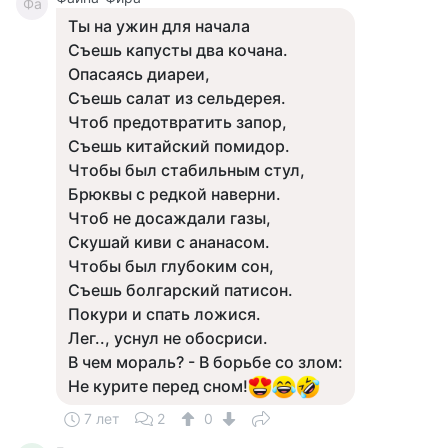
Фа
Ты на ужин для начала
Съешь капусты два кочана.
Опасаясь диареи,
Съешь салат из сельдерея.
Чтоб предотвратить запор,
Съешь китайский помидор.
Чтобы был стабильным стул,
Брюквы с редкой наверни.
Чтоб не досаждали газы,
Скушай киви с ананасом.
Чтобы был глубоким сон,
Съешь болгарский патисон.
Покури и спать ложися.
Лег.., уснул не обосриси.
В чем мораль? - В борьбе со злом:
Не курите перед сном!
7 лет
2
0