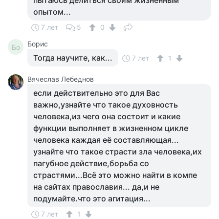
пытаюсь делиться своим жизненным
опытом...
7 лет
5
0
Борис
Бо
Тогда научите, как...
7 лет
1
Вячеслав Лебеднов
если действительно это для Вас
важно,узнайте что такое духовность
человека,из чего она состоит и какие
функции выполняет в жизненном цикле
человека каждая её составляющая...
узнайте что такое страсти зла человека,их
пагубное действие,борьба со
страстями...Всё это можно найти в компе
на сайтах православия... да,и не
подумайте.что это агитация...
7 лет
1