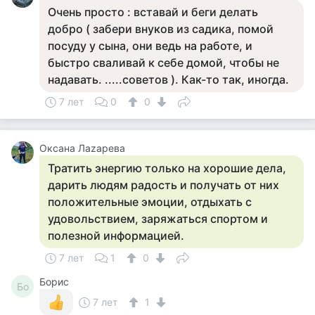
Очень просто : вставай и беги делать
добро ( забери внуков из садика, помой
посуду у сына, они ведь на работе, и
быстро сваливай к себе домой, чтобы не
надавать. .....советов ). Как-то так, иногда.
7 лет
0
0
Оксана Лаzaрева
Тратить энергию только на хорошие дела,
дарить людям радость и получать от них
положительные эмоции, отдыхать с
удовольствием, заряжаться спортом и
полезной информацией.
7 лет
1
0
Борис
Бо
7 лет
1