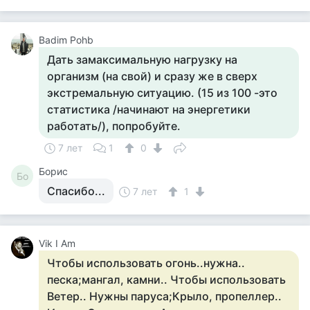
Badim Pohb
Дать замаксимальную нагрузку на
организм (на свой) и сразу же в сверх
экстремальную ситуацию. (15 из 100 -это
статистика /начинают на энергетики
работать/), попробуйте.
7 лет
1
0
Борис
Бо
Спасибо...
7 лет
1
Vik I Am
Чтобы использовать огонь..нужна..
песка;мангал, камни.. Чтобы использовать
Ветер.. Нужны паруса;Крыло, пропеллер..