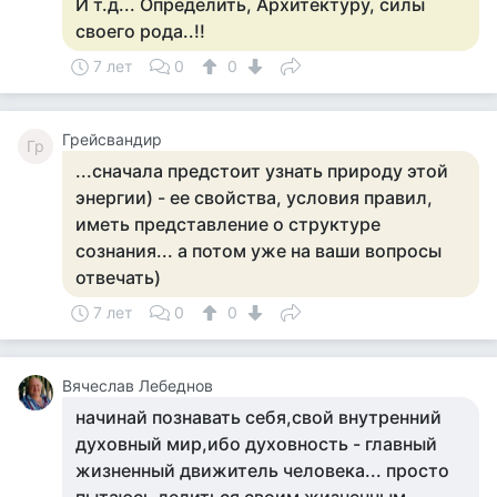
И т.д... Определить, Архитектуру, силы
своего рода..!!
7 лет
0
0
Грейсвандир
Гр
...сначала предстоит узнать природу этой
энергии) - ее свойства, условия правил,
иметь представление о структуре
сознания... а потом уже на ваши вопросы
отвечать)
7 лет
0
0
Вячеслав Лебеднов
начинай познавать себя,свой внутренний
духовный мир,ибо духовность - главный
жизненный движитель человека... просто