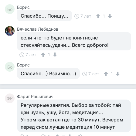
Борис
Бо
Спасибо... Поищу...
7 лет
1
Вячеслав Лебеднов
если что-то будет непонятно,не
стесняйтесь,удачи... Всего доброго!
7 лет
1
Борис
Бо
Спасибо...) Взаимно...)
7 лет
1
Фарит Рашитович
ФР
Регулярные занятия. Выбор за тобой: тай
цзи чуань, ушу, йога, медитация...
Утром как встал где то 30 минут. Вечером
перед сном лучше медитация 10 минут