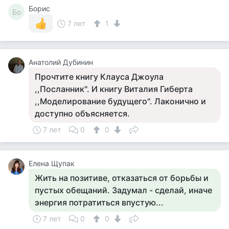
Борис
Бо
7 лет
1
Анатолий Дубинин
Прочтите книгу Клауса Джоула
,,Посланник". И книгу Виталия Гиберта
,,Моделирование будущего". Лаконично и
доступно объясняется.
7 лет
0
0
Елена Щупак
Жить на позитиве, отказаться от борьбы и
пустых обещаний. Задумал - сделай, иначе
энергия потратиться впустую...
7 лет
0
0