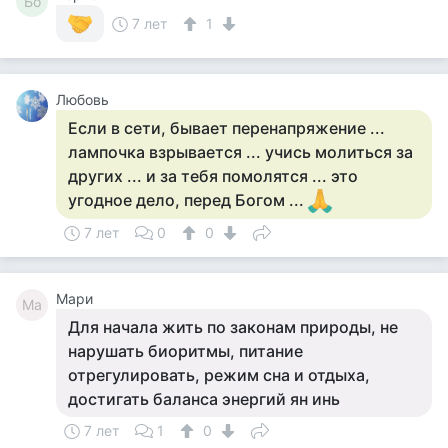
Бо
7 лет
1
Любовь
Если в сети, бывает перенапряжение ...
лампочка взрывается ... учись молиться за
других ... и за тебя помолятся ... это
угодное дело, перед Богом ...
7 лет
0
0
Мари
Ма
Для начала жить по законам природы, не
нарушать биоритмы, питание
отрегулировать, режим сна и отдыха,
достигать баланса энергий ян инь
7 лет
1
0