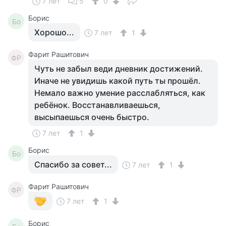
7 лет
5
0
Борис
Бо
Хорошо...
7 лет
1
Фарит Рашитович
ФР
Чуть не забыл веди дневник достижений.
Иначе не увидишь какой путь ты прошёл.
Немало важно умение расслабляться, как
ребёнок. Восстанавливаешься,
высыпаешься очень быстро.
7 лет
1
Борис
Бо
Спасибо за совет...
7 лет
1
Фарит Рашитович
ФР
7 лет
1
Борис