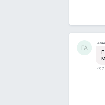
Галин
ГА
П
М
7