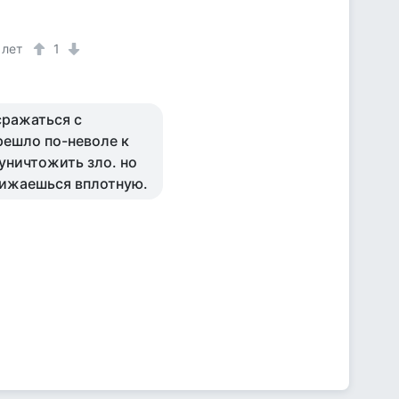
 лет
1
сражаться с
ерешло по-неволе к
 уничтожить зло. но
ближаешься вплотную.