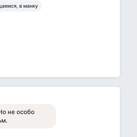
аемся, в манку
Но не особо
ьм.