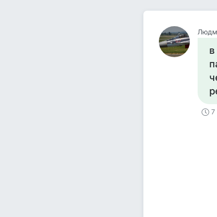
Людм
в
п
ч
р
7