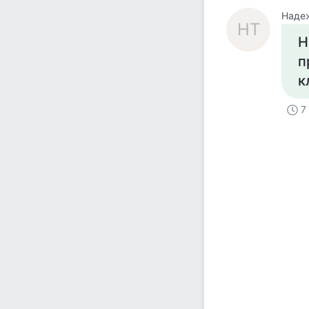
Наде
НТ
Н
п
к
7