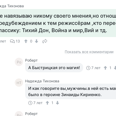
жда Тихонова
е навязываю никому своего мнения,но отнош
редубеждением к тем режиссёрам ,кто пер
лассику: Тихий Дон, Война и мир,Вий и тд.
 лет
13
0
Показать все комментарии
Роберт
Ро
А Быстрицкая это магия!
7 лет
1
Надежда Тихонова
НТ
И как говорите вы,мужчины.в ней есть ма
было в героине Зинаиды Кириенко.
7 лет
1
Роберт
Ро