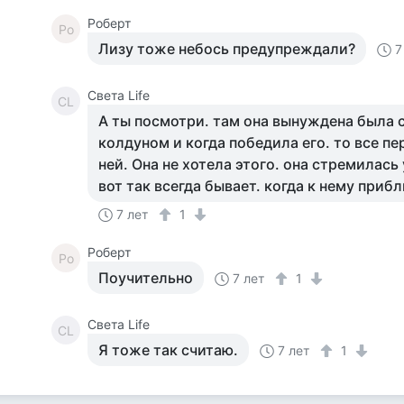
Роберт
Ро
Лизу тоже небось предупреждали?
7
Света Life
СL
А ты посмотри. там она вынуждена была 
колдуном и когда победила его. то все п
ней. Она не хотела этого. она стремилась
вот так всегда бывает. когда к нему при
7 лет
1
Роберт
Ро
Поучительно
7 лет
1
Света Life
СL
Я тоже так считаю.
7 лет
1