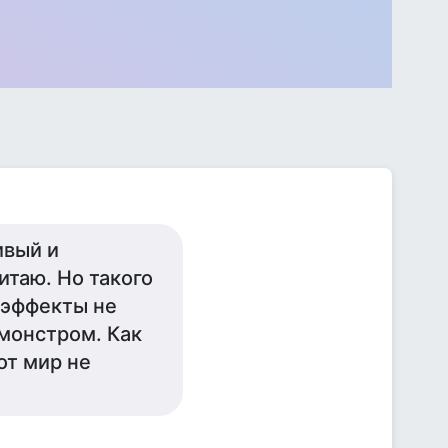
ивый и
итаю. Но такого
ецэффекты не
 монстром. Как
от мир не