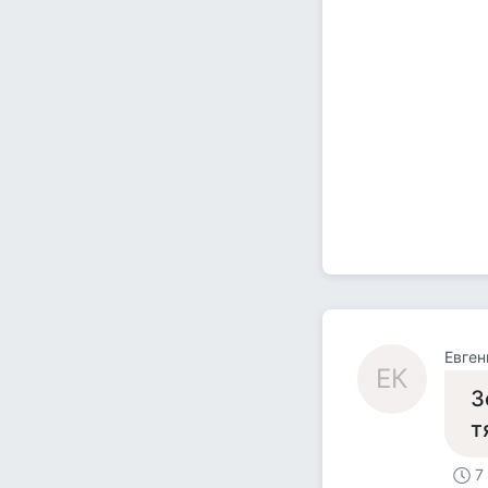
Евген
ЕК
З
т
7