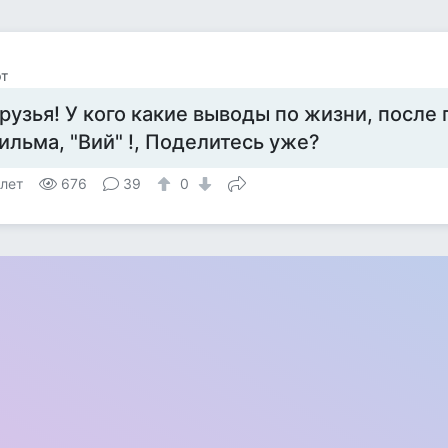
т
рузья! У кого какие выводы по жизни, после
ильма, "Вий" !, Поделитесь уже?
 лет
676
39
0