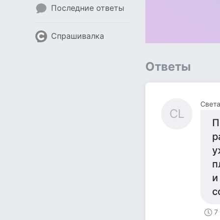
Последние ответы
Спрашивалка
Ответы
Света
СL
П
р
у
п
и
с
7