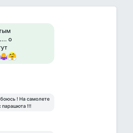
ытым
.. о
гут
 боюсь ! На самолете
с парашюта !!!