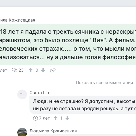
ила Кржисецкая
 18 лет я падала с трехтысячника с нераскр
арашютом, это было похлеще "Вия". А фильм...
еловеческих страхах..... о том, что мысли мо
еализоваться... ну а дальше голая философия
 лет
23
0
Показать все комментарии
Света Life
СL
Люда. и не страшно? Я допустим , высоты
ни разу не летала и врядли решусь. а тут 
7 лет
1
Людмила Кржисецкая