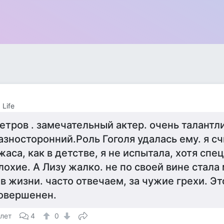
 Life
етров . замечательный актер. очень талантл
азносторонний.Роль Гоголя удалась ему. я сч
жаса, как в детстве, я не испытала, хотя сп
лохие. А Лизу жалко. не по своей вине стала
 в жизни. часто отвечаем, за чужие грехи. Эт
овершенен.
 лет
4
0