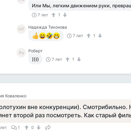
Или Мы, легким движением руки, превращ
7 лет
1
Надежда Тихонова
НТ
7 лет
1
Роберт
Ро
))))
7 лет
1
ия Коваленко
олотухин вне конкуренции). Смотрибильно. 
янет второй раз посмотреть. Как старый фил
 лет
1
0