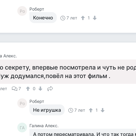
Роберт
Ро
Конечно
7 лет
1
а Алекс.
о секрету, впервые посмотрела и чуть не род
уж додумался,повёл на этот фильм .
 лет
7
0
Роберт
Ро
Не игрушка
7 лет
1
Галина Алекс.
ГА
А потом пересматривала. И что так тогда 