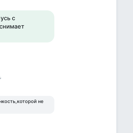
усь с
еснимает
нкость,которой не