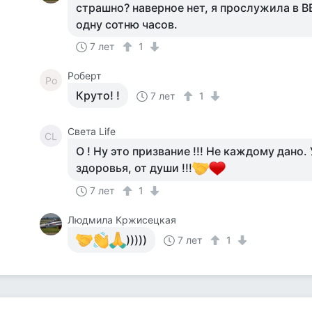
страшно? наверное нет, я прослужила в ВВ
одну сотню часов.
7 лет
1
Роберт
Ро
Круто! !
7 лет
1
Света Life
СL
О ! Ну это призвание !!! Не каждому дано.
здоровья, от души !!!
7 лет
1
Людмила Кржисецкая
)))))
7 лет
1