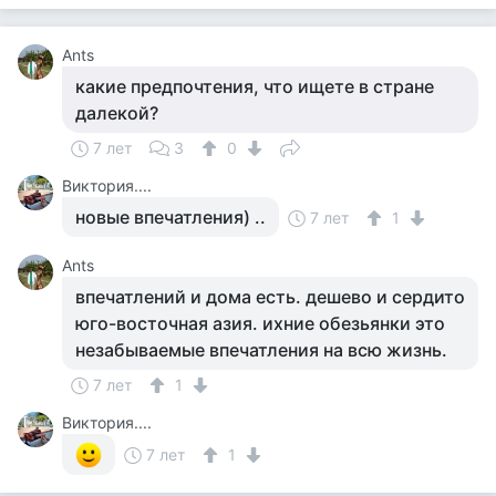
Ants
какие предпочтения, что ищете в стране
далекой?
7 лет
3
0
Виктория....
новые впечатления) ..
7 лет
1
Ants
впечатлений и дома есть. дешево и сердито
юго-восточная азия. ихние обезьянки это
незабываемые впечатления на всю жизнь.
7 лет
1
Виктория....
7 лет
1