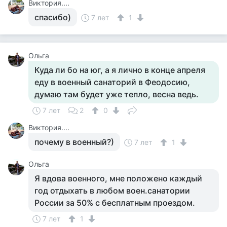
Виктория....
спасибо)
7 лет
1
Ольга
Куда ли бо на юг, а я лично в конце апреля
еду в военный санаторий в Феодосию,
думаю там будет уже тепло, весна ведь.
7 лет
2
0
Виктория....
почему в военный?)
7 лет
1
Ольга
Я вдова военного, мне положено каждый
год отдыхать в любом воен.санатории
России за 50% с бесплатным проездом.
7 лет
1