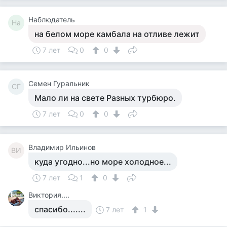
Наблюдатель
На
на белом море камбала на отливе лежит
7 лет
0
0
Семен Гуральник
СГ
Мало ли на свете Разных турбюро.
7 лет
0
0
Владимир Ильинов
ВИ
куда угодно...но море холодное...
7 лет
1
0
Виктория....
спасибо.......
7 лет
1