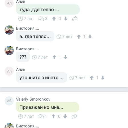
Алик
Ал
туда ,где тепло ...
7 лет
3
0
Виктория....
а..где тепло...
7 лет
1
Виктория....
???
7 лет
1
Алик
Ал
уточните в инете ...
7 лет
1
Valeriy Smorchkov
VS
Приезжай ко мне...
7 лет
1
0
Виктория....