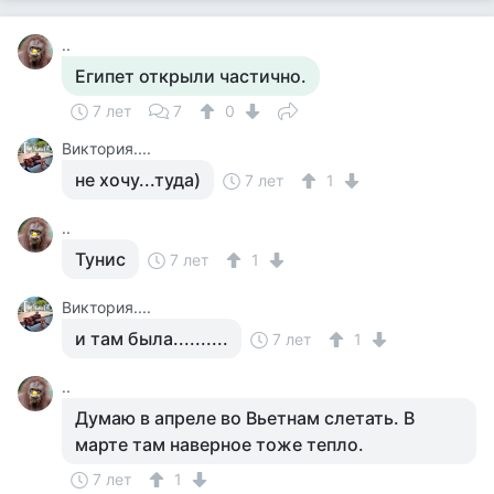
..
Египет открыли частично.
7 лет
7
0
Виктория....
не хочу...туда)
7 лет
1
..
Тунис
7 лет
1
Виктория....
и там была..........
7 лет
1
..
Думаю в апреле во Вьетнам слетать. В
марте там наверное тоже тепло.
7 лет
1