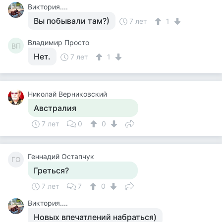
Виктория....
Вы побывали там?)
7 лет
1
Владимир Просто
ВП
Нет.
7 лет
1
Николай Верниковский
Австралия
7 лет
0
0
Геннадий Остапчук
ГО
Греться?
7 лет
7
0
Виктория....
Новых впечатлений набраться)