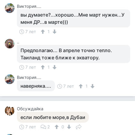
Виктория....
вы думаете?...хорошо...Мне март нужен...У
меня ДР...в марте)))
7 лет
1
..
Предполагаю... В апреле точно тепло.
Таиланд тоже ближе к экватору.
7 лет
1
Виктория....
наверняка....
7 лет
1
Обсуждайка
если любите море,в Дубаи
7 лет
2
0