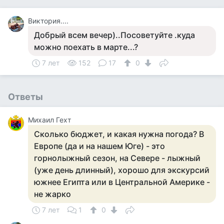
Виктория....
Добрый всем вечер)..Посоветуйте .куда
можно поехать в марте...?
7 лет
152
17
0
Ответы
Михаил Гехт
Сколько бюджет, и какая нужна погода? В
Европе (да и на нашем Юге) - это
горнолыжный сезон, на Севере - лыжный
(уже день длинный), хорошо для экскурсий
южнее Египта или в Центральной Америке -
не жарко
7 лет
1
0