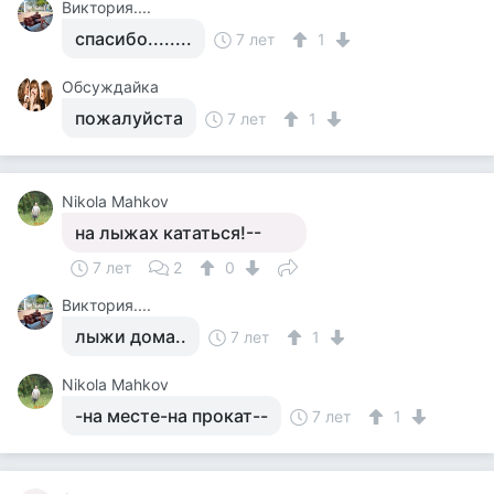
Виктория....
спасибо........
7 лет
1
Обсуждайка
пожалуйста
7 лет
1
Nikola Mahkov
на лыжах кататься!--
7 лет
2
0
Виктория....
лыжи дома..
7 лет
1
Nikola Mahkov
-на месте-на прокат--
7 лет
1