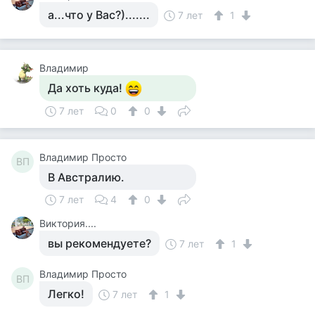
а...что у Вас?).......
7 лет
1
Владимир
Да хоть куда!
7 лет
0
0
Владимир Просто
ВП
В Австралию.
7 лет
4
0
Виктория....
вы рекомендуете?
7 лет
1
Владимир Просто
ВП
Легко!
7 лет
1