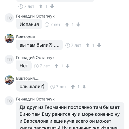
7 лет
1
Геннадий Остапчук
ГО
Испания
7 лет
1
Виктория....
вы там были?) ....
7 лет
1
Геннадий Остапчук
ГО
Нет
7 лет
1
Виктория....
слышали?)
7 лет
1
Геннадий Остапчук
ГО
Да друг из Германии постоянно там бывает
Вино там Ему ранится ну и море конечно ну
и Барселона и ещё куча всего он может
книгу рассказать! Ну и конечно же Италия