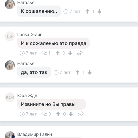
Наталья
К сожалению..
7 лет
1
Larisa Graur
LG
И к сожаленью это правда
7 лет
1
0
Наталья
да, это так
7 лет
1
Юра Ждв
ЮЖ
Извините но Вы правы
7 лет
0
0
Владимир Галич