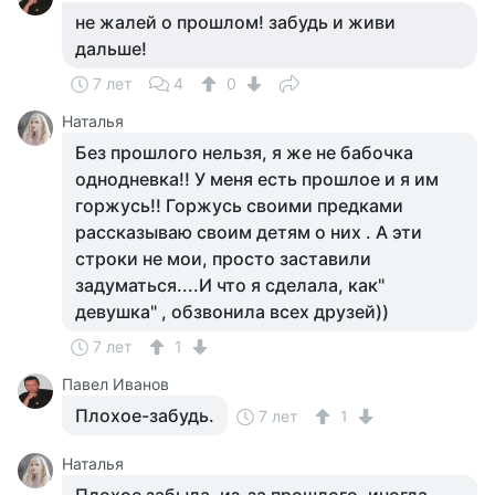
не жалей о прошлом! забудь и живи
дальше!
7 лет
4
0
Наталья
Без прошлого нельзя, я же не бабочка
однодневка!! У меня есть прошлое и я им
горжусь!! Горжусь своими предками
рассказываю своим детям о них . А эти
строки не мои, просто заставили
задуматься....И что я сделала, как"
девушка" , обзвонила всех друзей))
7 лет
1
Павел Иванов
Плохое-забудь.
7 лет
1
Наталья