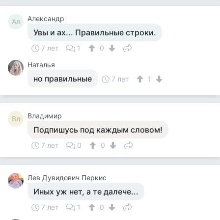
Александр
Ал
Увы и ах... Правильные строки.
7 лет
1
0
Наталья
но правильные
7 лет
1
Владимир
Вл
Подпишусь под каждым словом!
7 лет
0
0
Лев Дувидович Перкис
Иных уж нет, а те далече...
7 лет
1
0