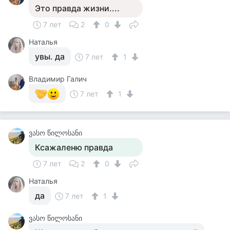
Это правда жизни....
7 лет
2
0
Наталья
увы. да
7 лет
1
Владимир Галич
7 лет
1
ვასო წილოსანი
Ксажаленю правда
7 лет
2
0
Наталья
да
7 лет
1
ვასო წილოსანი