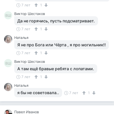
7 лет
1
Виктор Шестаков
ВШ
Да не горячись, пусть подсматривает.
7 лет
1
Наталья
Я не про Бога или Чёрта , я про могильник!!
7 лет
1
Виктор Шестаков
ВШ
А там ещё бравые ребята с лопатами.
7 лет
1
Наталья
я бы не советовала..
7 лет
1
Павел Иванов