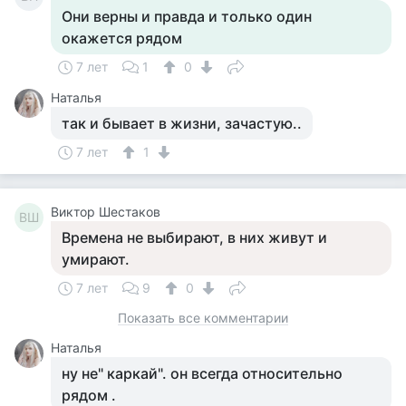
Они верны и правда и только один
окажется рядом
7 лет
1
0
Наталья
так и бывает в жизни, зачастую..
7 лет
1
Виктор Шестаков
ВШ
Времена не выбирают, в них живут и
умирают.
7 лет
9
0
Показать все комментарии
Наталья
ну не" каркай". он всегда относительно
рядом .