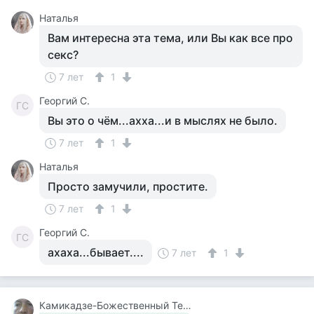
Наталья
Вам интересна эта тема, или Вы как все про
секс?
7 лет
1
Георгий С.
ГС
Вы это о чём...ахха...и в мыслях не было.
7 лет
1
Наталья
Просто замучили, простите.
7 лет
1
Георгий С.
ГС
ахаха...бывает....
7 лет
1
Камикадзе-Божественный Теплый Ветерок