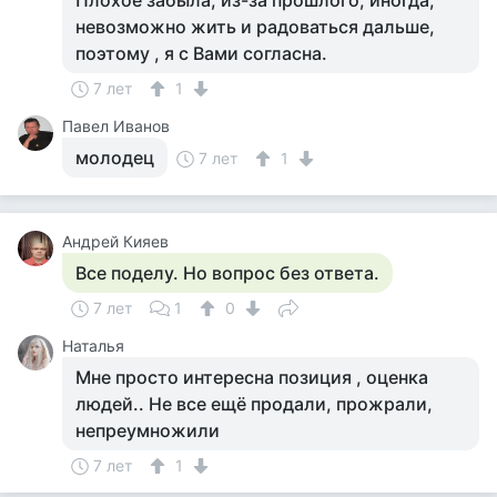
Плохое забыла, из-за прошлого, иногда,
невозможно жить и радоваться дальше,
поэтому , я с Вами согласна.
7 лет
1
Павел Иванов
молодец
7 лет
1
Андрей Кияев
Все поделу. Но вопрос без ответа.
7 лет
1
0
Наталья
Мне просто интересна позиция , оценка
людей.. Не все ещё продали, прожрали,
непреумножили
7 лет
1