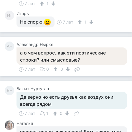
7 лет
1
Игорь
Иг
Не спорю.
7 лет
1
Александр Нырке
АН
а о чем вопрос..как эти поэтические
строки? или смысловые?
7 лет
0
0
Бакыт Нуртуган
БН
Да верно но есть друзья как воздух они
всегда рядом
7 лет
1
0
Наталья
правда, верно, как воздух! Есть такие, мне