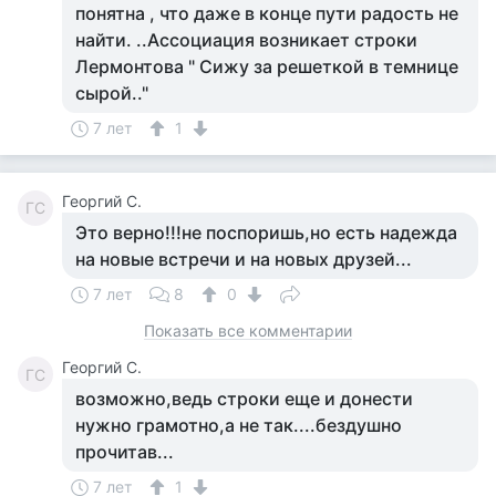
понятна , что даже в конце пути радость не
найти. ..Ассоциация возникает строки
Лермонтова " Сижу за решеткой в темнице
сырой.."
7 лет
1
Георгий С.
ГС
Это верно!!!не поспоришь,но есть надежда
на новые встречи и на новых друзей...
7 лет
8
0
Показать все комментарии
Георгий С.
ГС
возможно,ведь строки еще и донести
нужно грамотно,а не так....бездушно
прочитав...
7 лет
1