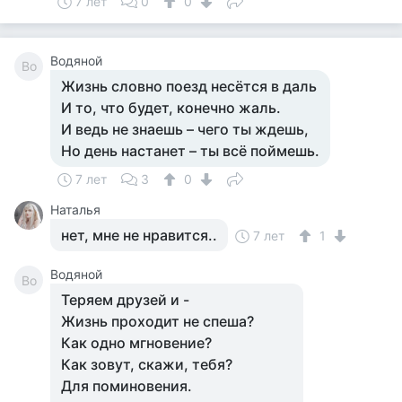
7 лет
0
0
Водяной
Во
Жизнь словно поезд несётся в даль
И то, что будет, конечно жаль.
И ведь не знаешь – чего ты ждешь,
Но день настанет – ты всё поймешь.
7 лет
3
0
Наталья
нет, мне не нравится..
7 лет
1
Водяной
Во
Теряем друзей и -
Жизнь проходит не спеша?
Как одно мгновение?
Как зовут, скажи, тебя?
Для поминовения.