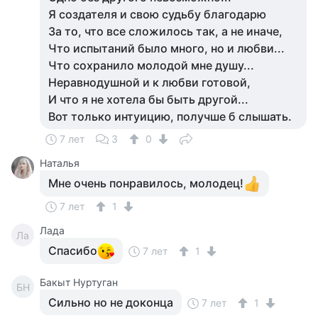
Я создателя и свою судьбу благодарю
За то, что все сложилось так, а не иначе,
Что испытаний было много, но и любви...
Что сохранило молодой мне душу...
Неравнодушной и к любви готовой,
И что я не хотела бы быть другой...
Вот только интуицию, получше б слышать.
7 лет
3
0
Наталья
Мне очень понравилось, молодец!
7 лет
1
Лада
Ла
Спасибо
7 лет
1
Бакыт Нуртуган
БН
Сильно но не доконца
7 лет
1