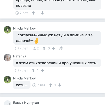
повезло
7 лет
1
Nikola Mahkov
-согласны=иных уж нету и в помине-а те
далече!--
7 лет
2
0
Наталья
в этом стихотворении и про ушедших есть..
7 лет
1
Nikola Mahkov
есть--
7 лет
1
Бакыт Нуртуган
БН