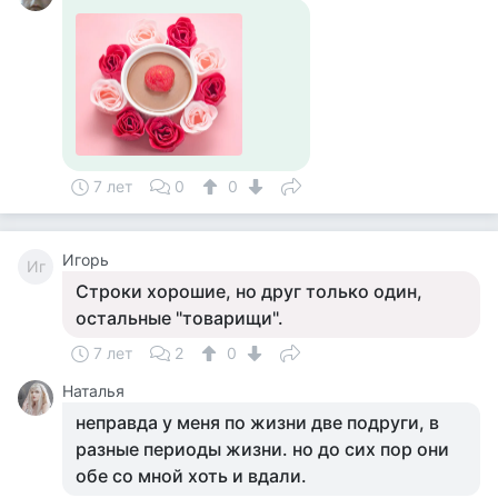
7 лет
0
0
Игорь
Иг
Строки хорошие, но друг только один,
остальные "товарищи".
7 лет
2
0
Наталья
неправда у меня по жизни две подруги, в
разные периоды жизни. но до сих пор они
обе со мной хоть и вдали.