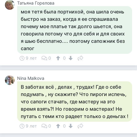
Татьяна Горелова
моя тетя была портнихой, она шила очень
быстро на заказ, когда я ее спрашивала
почему мое платье так долго шьется, она
говорила потому что для себя и для своих
я шью бесплатно.... поэтому сапожник без
сапог
9 лет
0
0
Nina Malkova
В заботах всё , делах , трудах! Где о себе
подумать , ну скажите? Что пироги испечь,
что сапоги стачать, где мастеру на это
время взять?! Но говорим о мастерах! Не
путать с теми кто радеет только о деньгах !
9 лет
0
0