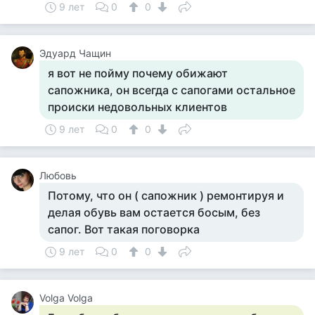
9 лет
0
0
Эдуард Чащин
я вот не пойму почему обижают
сапожника, он всегда с сапогами остальное
происки недовольных клиентов
9 лет
0
0
Любовь
Потому, что он ( сапожник ) ремонтируя и
делая обувь вам остается босым, без
сапог. Вот такая поговорка
9 лет
0
0
Volga Volga