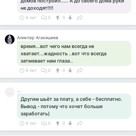
домов построил..... А до своего дома руки
не доходят!!!!
9 лет
0
0
Аликпер Агакишиев
время...вот чего нам всегда не
хватает...жадность ..вот что всегда
затмевает нам глаза..
9 лет
0
0
...
..
Другим шьёт за плату, а себе - бесплатно.
Вывод - потому что хочет больше
заработать)
9 лет
0
0