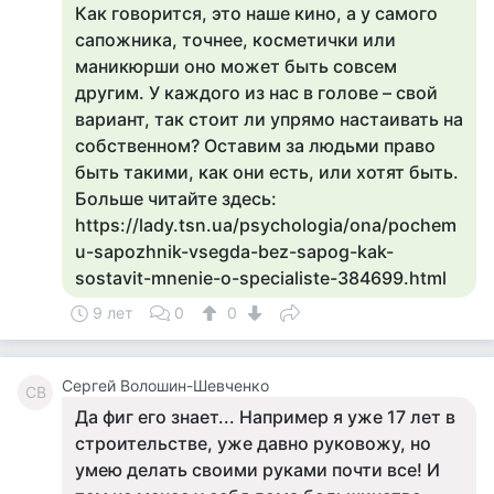
Как говорится, это наше кино, а у самого
сапожника, точнее, косметички или
маникюрши оно может быть совсем
другим. У каждого из нас в голове – свой
вариант, так стоит ли упрямо настаивать на
собственном? Оставим за людьми право
быть такими, как они есть, или хотят быть.
Больше читайте здесь:
https://lady.tsn.ua/psychologia/ona/pochem
u-sapozhnik-vsegda-bez-sapog-kak-
sostavit-mnenie-o-specialiste-384699.html
9 лет
0
0
Сергей Волошин-Шевченко
СВ
Да фиг его знает... Например я уже 17 лет в
строительстве, уже давно руковожу, но
умею делать своими руками почти все! И