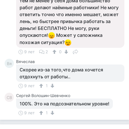
тем не менее у себя дома большинство
работ делают наёмные работники! Не могу
ответить точно что именно мешает, может
лень, но быстрее привычка работать за
деньги! БЕСПЛАТНО Не могу, руки
опускаются!
Может у сапожника
похожая ситуация?
9 лет
2
0
Вячеслав
Вя
Скорее из-за того,что дома хочется
отдохнуть от работы..
9 лет
1
Сергей Волошин-Шевченко
СВ
100%. Это на подсознательном уровне!
9 лет
1