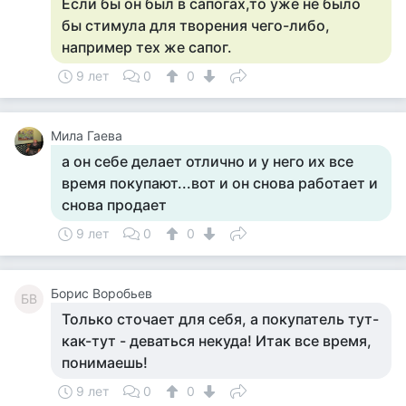
Если бы он был в сапогах,то уже не было
бы стимула для творения чего-либо,
например тех же сапог.
9 лет
0
0
Мила Гаева
а он себе делает отлично и у него их все
время покупают...вот и он снова работает и
снова продает
9 лет
0
0
Борис Воробьев
БВ
Только сточает для себя, а покупатель тут-
как-тут - деваться некуда! Итак все время,
понимаешь!
9 лет
0
0