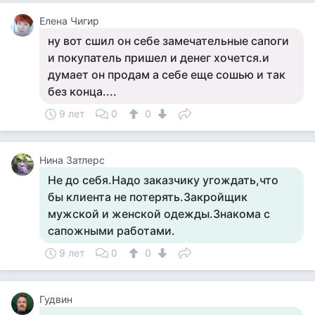
Елена Чигир
ну вот сшил он себе замечательные сапоги
и покупатель пришел и денег хочется.и
думает он продам а себе еще сошью и так
без конца....
9 лет
0
0
Нина Затлерс
Не до себя.Надо заказчику угождать,что
бы клиента не потерять.Закройщик
мужской и женской одежды.Знакома с
сапожными работами.
9 лет
0
0
Гудвин