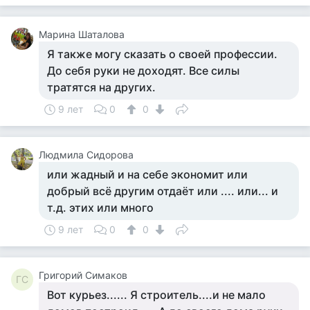
Марина Шаталова
Я также могу сказать о своей профессии.
До себя руки не доходят. Все силы
тратятся на других.
9 лет
0
0
Людмила Сидорова
или жадный и на себе экономит или
добрый всё другим отдаёт или .... или... и
т.д. этих или много
9 лет
0
0
Григорий Симаков
ГС
Вот курьез...... Я строитель....и не мало