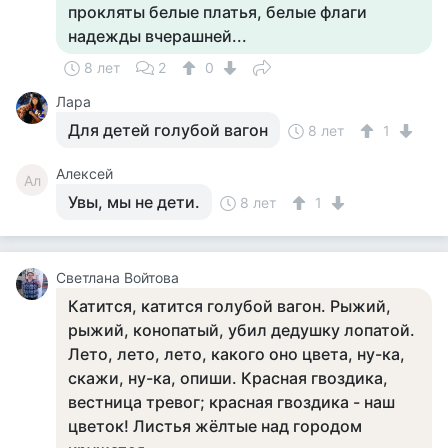
прокляты белые платья, белые флаги
надежды вчерашней...
8 лет
2
0
Лара
Для детей голубой вагон
8 лет
1
Алексей
Ал
Увы, мы не дети.
8 лет
1
Светлана Войтова
Катится, катится голубой вагон. Рыжий,
рыжий, конопатый, убил дедушку лопатой.
Лето, лето, лето, какого оно цвета, ну-ка,
скажи, ну-ка, опиши. Красная гвоздика,
вестница тревог; красная гвоздика - наш
цветок! Листья жёлтые над городом