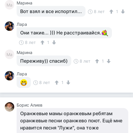
Марина
Ма
Вот взял и все испортил...
8 лет
1
Лара
Они такие... ))) Не расстраивайся.
8 лет
1
Марина
Ма
Переживу)) спасиб)
8 лет
1
Лара
8 лет
1
Борис Алиев
Оранжевые мамы оранжевым ребятам
оранжевые песни оранжево поют. Ещё мне
нравится песня "Лужи", она тоже