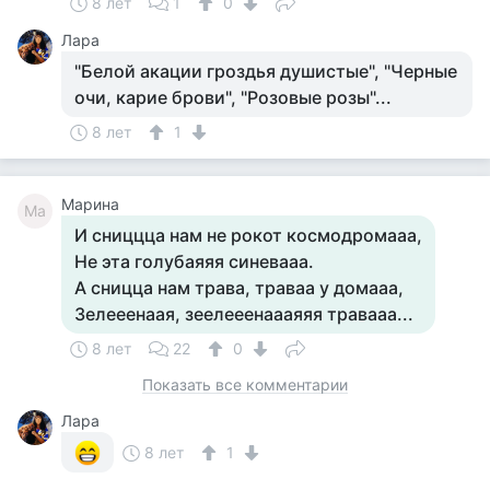
8 лет
1
0
Лара
"Белой акации гроздья душистые", "Черные
очи, карие брови", "Розовые розы"...
8 лет
1
Марина
Ма
И сниццца нам не рокот космодромааа,
Не эта голубаяяя синевааа.
А сницца нам трава, траваа у домааа,
Зелееенаая, зеелееенаааяяя травааа...
8 лет
22
0
Показать все комментарии
Лара
8 лет
1