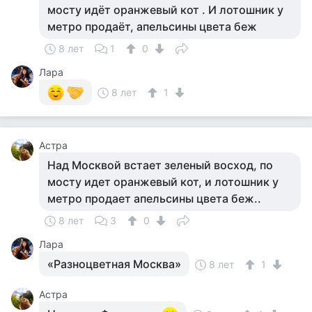
мосту идёт оранжевый кот . И лотошник у
метро продаёт, апельсины цвета беж
8 лет
1
0
Лара
8 лет
1
Астра
Над Москвой встает зеленый восход, по
мосту идет оранжевый кот, и лотошник у
метро продает апельсины цвета беж..
8 лет
3
0
Лара
«Разноцветная Москва»
8 лет
1
Астра