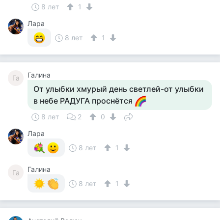
8 лет
1
Лара
8 лет
1
Галина
Га
От улыбки хмурый день светлей-от улыбки
в небе РАДУГА проснётся
8 лет
2
0
Лара
8 лет
1
Галина
Га
8 лет
1