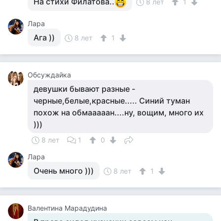
На стихи Филатова..
8 лет
1
Лара
Ага ))
8 лет
1
Обсуждайка
девушки бывают разные -
черные,белые,красные..... Синий туман
похож на обмааааан....ну, вощим, много их
)))
8 лет
1
0
Лара
Очень много )))
8 лет
1
Валентина Марадудина