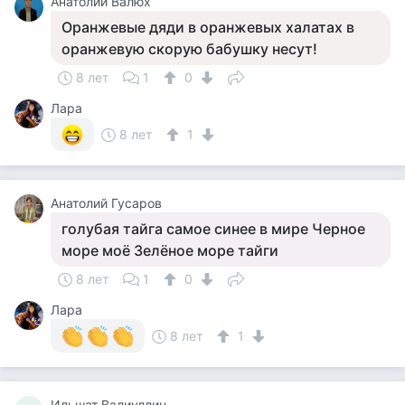
Анатолий Валюх
Оранжевые дяди в оранжевых халатах в
оранжевую скорую бабушку несут!
8 лет
1
0
Лара
8 лет
1
Анатолий Гусаров
голубая тайга самое синее в мире Черное
море моё Зелёное море тайги
8 лет
1
0
Лара
8 лет
1
Ильшат Валиуллин