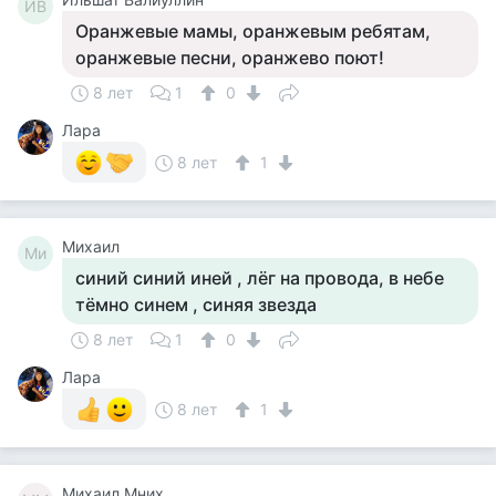
ИВ
Оранжевые мамы, оранжевым ребятам,
оранжевые песни, оранжево поют!
8 лет
1
0
Лара
8 лет
1
Михаил
Ми
синий синий иней , лёг на провода, в небе
тёмно синем , синяя звезда
8 лет
1
0
Лара
8 лет
1
Михаил Мних