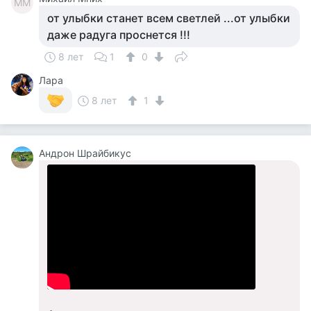
ММ
от улыбки станет всем светлей ...от улыбки
даже радуга проснется !!!
8 лет
1
0
Лара
8 лет
1
Андрон Шрайбикус