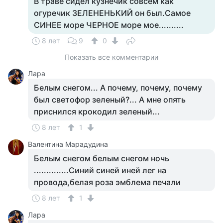
В траве сидел кузнечик совсем как
огуречик ЗЕЛЕНЕНЬКИЙ он был.Самое
СИНЕЕ море ЧЕРНОЕ море мое..........
8 лет
9
0
Показать все комментарии
Лара
Белым снегом... А почему, почему, почему
был светофор зеленый?... А мне опять
приснился крокодил зеленый...
8 лет
1
Валентина Марадудина
Белым снегом белым снегом ночь
..............Синий синей иней лег на
провода,белая роза эмблема печали
8 лет
1
Лара