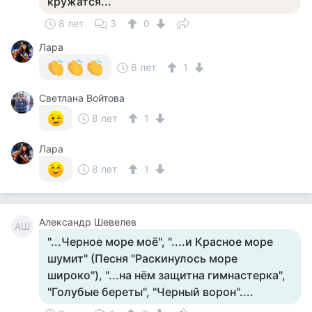
кружатся...
8 лет
3
0
Лара
8 лет
1
Светлана Войтова
8 лет
1
Лара
8 лет
1
Александр Шевелев
АШ
"...Черное море моё", "....и Красное море
шумит" (Песня "Раскинулось море
широко"), "...на нём защитна гимнастерка",
"Голубые береты", "Черный ворон"....