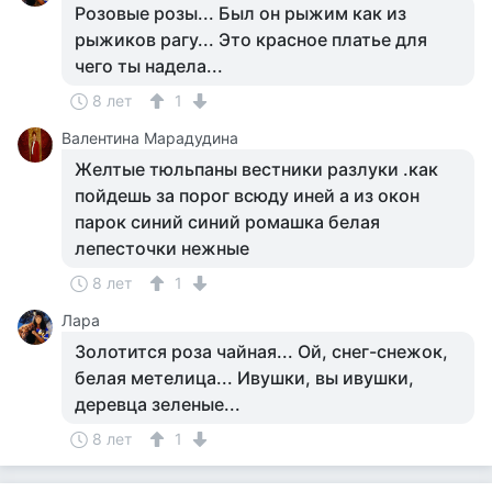
Розовые розы... Был он рыжим как из
рыжиков рагу... Это красное платье для
чего ты надела...
8 лет
1
Валентина Марадудина
Желтые тюльпаны вестники разлуки .как
пойдешь за порог всюду иней а из окон
парок синий синий ромашка белая
лепесточки нежные
8 лет
1
Лара
Золотится роза чайная... Ой, снег-снежок,
белая метелица... Ивушки, вы ивушки,
деревца зеленые...
8 лет
1