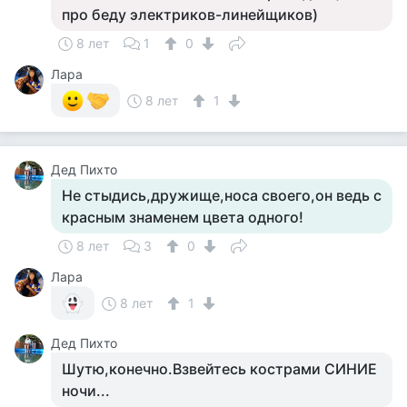
про беду электриков-линейщиков)
8 лет
1
0
Лара
8 лет
1
Дед Пихто
Не стыдись,дружище,носа своего,он ведь с
красным знаменем цвета одного!
8 лет
3
0
Лара
8 лет
1
Дед Пихто
Шутю,конечно.Взвейтесь кострами СИНИЕ
ночи...