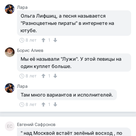
Лара
Ольга Лифшиц, а песня называется
"Разноцветные пираты" в интернете на
ютубе.
8 лет
1
Борис Алиев
Мы её называли "Лужи". У этой певицы на
один куплет больше.
8 лет
1
Лара
Там много вариантов и исполнителей.
8 лет
1
Евгений Сафронов
ЕС
" над Москвой встаёт зелёный восход , по