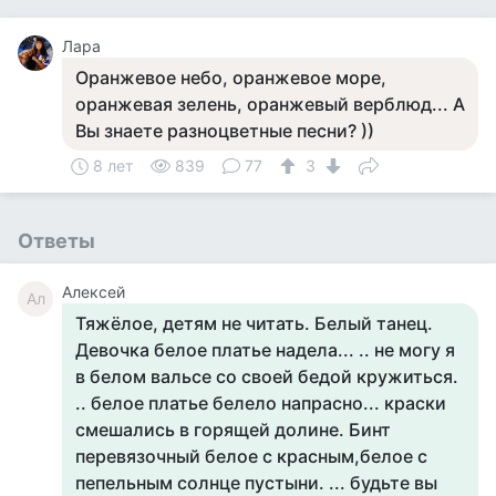
Лара
Оранжевое небо, оранжевое море,
оранжевая зелень, оранжевый верблюд... А
Вы знаете разноцветные песни? ))
8 лет
839
77
3
Ответы
Алексей
Ал
Тяжёлое, детям не читать. Белый танец.
Девочка белое платье надела... .. не могу я
в белом вальсе со своей бедой кружиться.
.. белое платье белело напрасно... краски
смешались в горящей долине. Бинт
перевязочный белое с красным,белое с
пепельным солнце пустыни. ... будьте вы