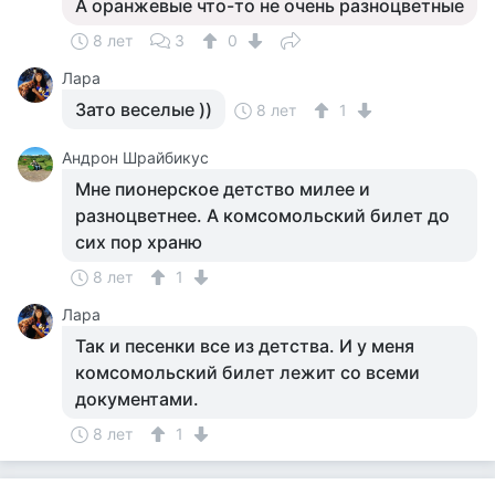
А оранжевые что-то не очень разноцветные
8 лет
3
0
Лара
Зато веселые ))
8 лет
1
Андрон Шрайбикус
Мне пионерское детство милее и
разноцветнее. А комсомольский билет до
сих пор храню
8 лет
1
Лара
Так и песенки все из детства. И у меня
комсомольский билет лежит со всеми
документами.
8 лет
1