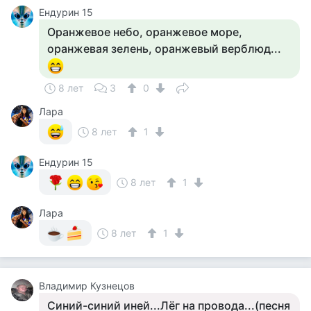
Ендурин 15
Оранжевое небо, оранжевое море,
оранжевая зелень, оранжевый верблюд...
8 лет
3
0
Лара
8 лет
1
Ендурин 15
8 лет
1
Лара
8 лет
1
Владимир Кузнецов
Синий-синий иней...Лёг на провода...(песня