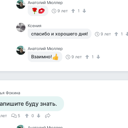
Анатолий Мюллер
9 лет
1
Ксения
спасибо и хорошего дня!
9 лет
1
Анатолий Мюллер
Взаимно!
9 лет
1
ья Фокина
апишите буду знать.
 лет
5
0
Анатолий Мюллер