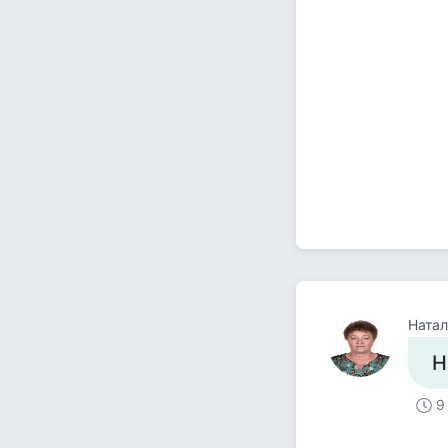
Натал
Н
9