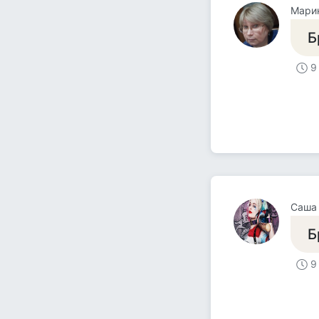
Мари
Б
9
Саша
Б
9