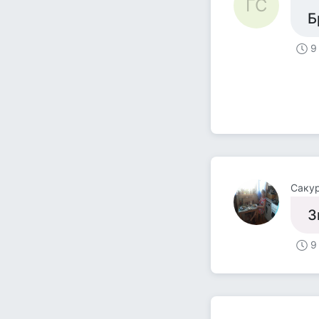
ГС
Б
9
Cаку
З
9