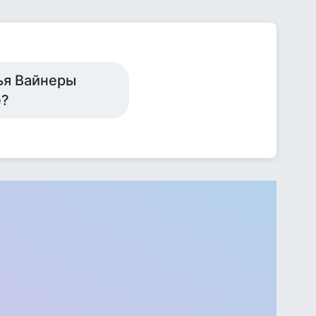
тья Вайнеры
ё?