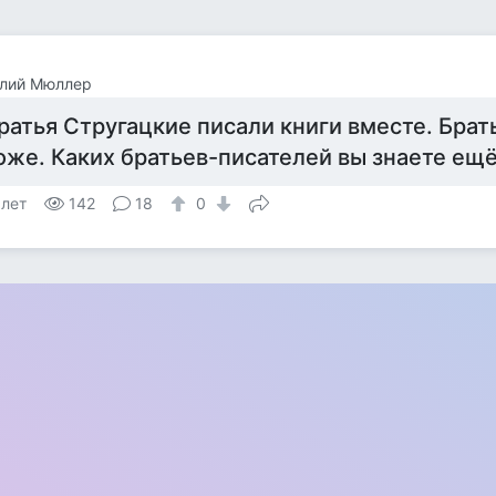
олий Мюллер
ратья Стругацкие писали книги вместе. Бра
оже. Каких братьев-писателей вы знаете ещ
 лет
142
18
0