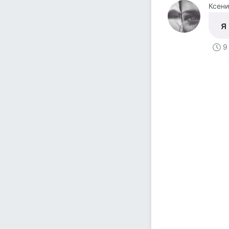
Ксени
я
9