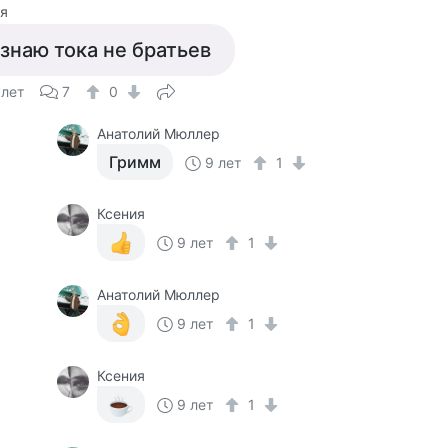
я
 знаю тока не братьев
 лет
7
0
Анатолий Мюллер
Гримм
9 лет
1
Ксения
9 лет
1
Анатолий Мюллер
9 лет
1
Ксения
9 лет
1