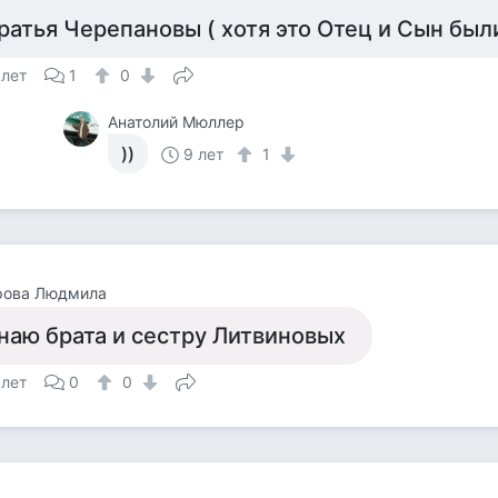
ратья Черепановы ( хотя это Отец и Сын был
 лет
1
0
Анатолий Мюллер
))
9 лет
1
рова Людмила
наю брата и сестру Литвиновых
 лет
0
0