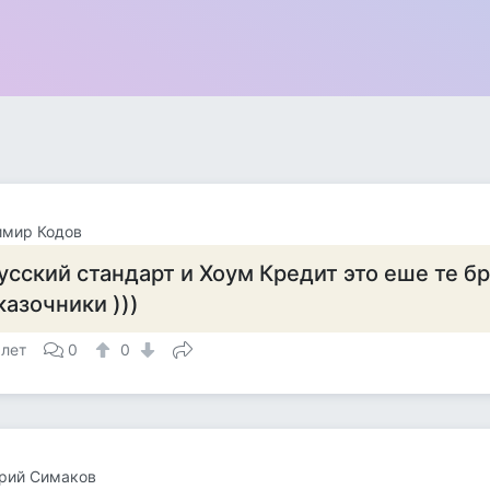
имир Кодов
усский стандарт и Хоум Кредит это еше те б
казочники )))
 лет
0
0
рий Симаков