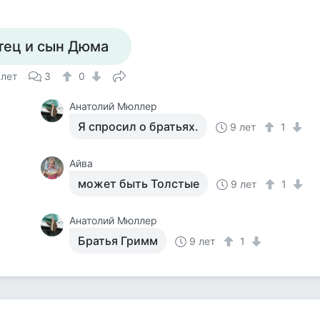
тец и сын Дюма
 лет
3
0
Анатолий Мюллер
Я спросил о братьях.
9 лет
1
Айва
может быть Толстые
9 лет
1
Анатолий Мюллер
Братья Гримм
9 лет
1