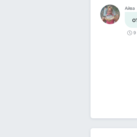
Айва
о
9