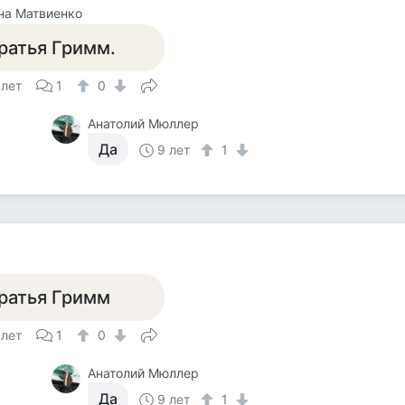
на Матвиенко
ратья Гримм.
 лет
1
0
Анатолий Мюллер
Да
9 лет
1
ратья Гримм
 лет
1
0
Анатолий Мюллер
Да
9 лет
1