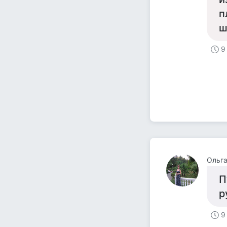
п
ш
9
Ольг
П
р
9