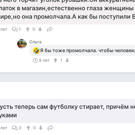
латок в магазин,естественно глаза женщины 
ире,но она промолчала.А как бы поступили 
 лет
1
0
Ольга
Я бы тоже промолчала. чтобы человек
9 лет
1
а
усть теперь сам футболку стирает, причём н
уками
 лет
3
0