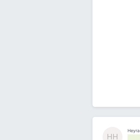
Heyra
HH