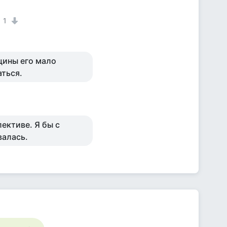
1
щины его мало
аться.
ективе. Я бы с
валась.