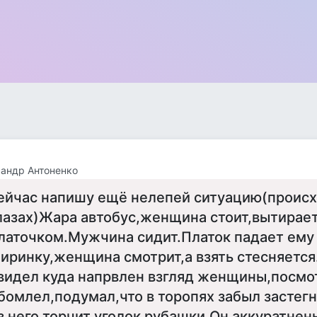
андр Антоненко
ейчас напишу ещё нелепей ситуацию(происх
лазах)Жара автобус,женщина стоит,вытирает
латочком.Мужчина сидит.Платок падает ему
иринку,женщина смотрит,а взять стесняетс
видел куда напрвлен взгляд женщины,посмо
бомлел,подумал,что в торопях забыл застегн
з него торчит уголок рубашки.Он аккуратнен