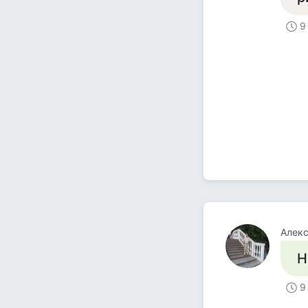
9
Алек
Н
9