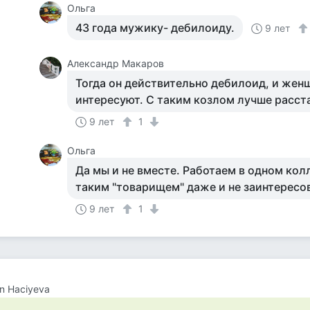
Ольга
43 года мужику- дебилоиду.
9 лет
Александр Макаров
Тогда он действительно дебилоид, и жен
интересуют. С таким козлом лучше расст
9 лет
1
Ольга
Да мы и не вместе. Работаем в одном колл
таким "товарищем" даже и не заинтересо
9 лет
1
n Haciyeva