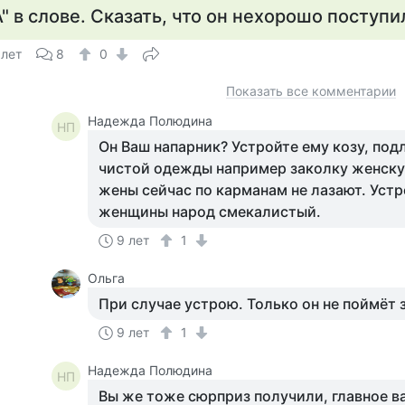
А" в слове. Сказать, что он нехорошо поступи
 лет
8
0
Показать все комментарии
Надежда Полюдина
НП
Он Ваш напарник? Устройте ему козу, под
чистой одежды например заколку женскую
жены сейчас по карманам не лазают. Устр
женщины народ смекалистый.
9 лет
1
Ольга
При случае устрою. Только он не поймёт з
9 лет
1
Надежда Полюдина
НП
Вы же тоже сюрприз получили, главное вам