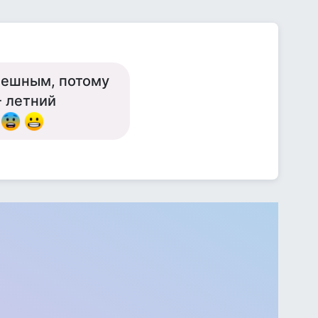
мешным, потому
- летний
?