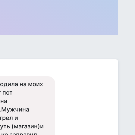
одила на моих
 пот
 на
я.Мужчина
трел и
уть (магазин)и
ько заправил