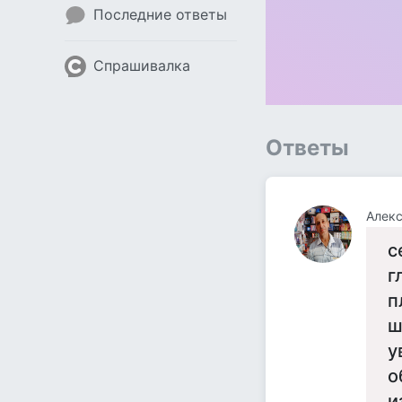
Последние ответы
Спрашивалка
Ответы
Алекс
с
г
п
ш
у
о
и