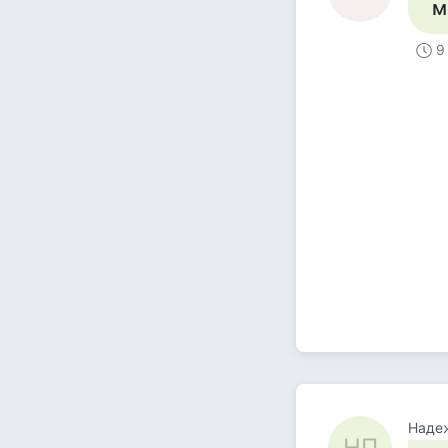
м
9
Наде
НП