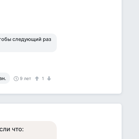
 чтобы следующий раз
ан.
9 лет
1
сли что: