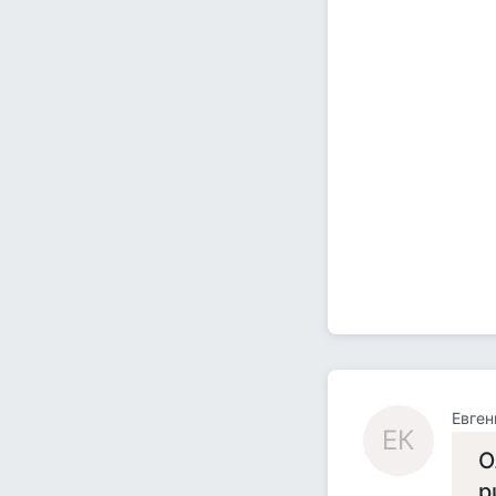
Евген
ЕК
О
р