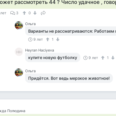
ожет рассмотреть 44 ? Число удачное , говоря
 лет
3
0
Ольга
Варианты не рассматриваются: Работаем 
9 лет
1
Heyran Haciyeva
HH
купите новую футболку
9 лет
1
Ольга
Придётся. Вот ведь мерзкое животное!
жда Полюдина