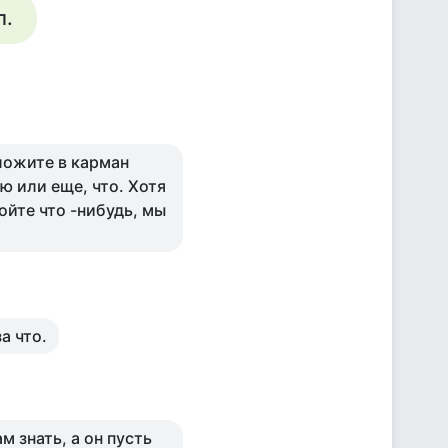
л.
ложите в карман
 или еще, что. Хотя
ойте что -нибудь, мы
а что.
 знать, а он пусть