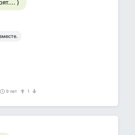
т.... )
вместе.
9 лет
1