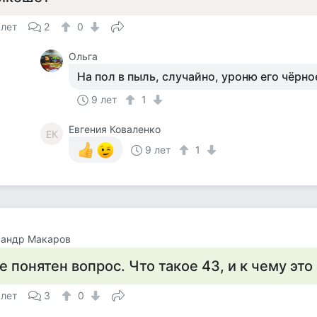
 лет
2
0
Ольга
На пол в пыль, случайно, уроню его чёрно
9 лет
1
Евгения Коваленко
ЕК
9 лет
1
сандр Макаров
е понятен вопрос. Что такое 43, и к чему это
 лет
3
0