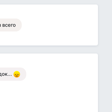
 всего
ок...