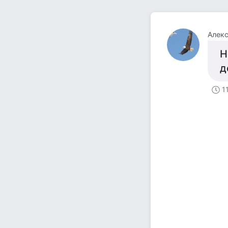
Алек
Н
д
1