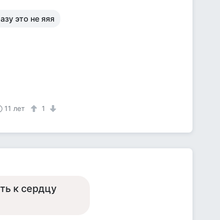
азу это не яяя
11 лет
1
ть к сердцу