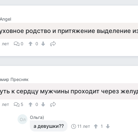
 Angel
уховное родство и притяжение выделение из
1 лет
0
0
имир Пресняк
уть к сердцу мужчины проходит через желуд
1 лет
5
0
Ольга)
Ол
а девушки??
11 лет
1