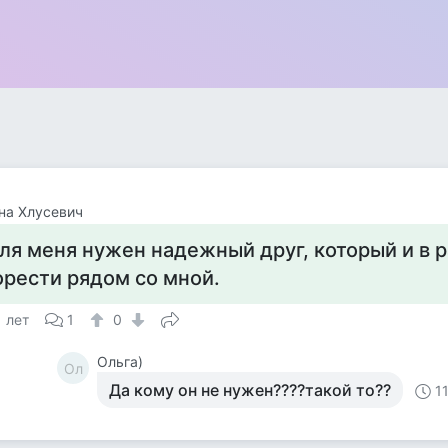
на Хлусевич
ля меня нужен надежный друг, который и в р
орести рядом со мной.
1 лет
1
0
Ольга)
Ол
Да кому он не нужен????такой то??
1