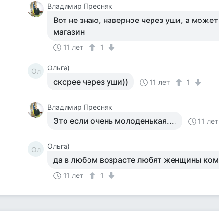
Владимир Пресняк
Вот не знаю, наверное через уши, а може
магазин
11 лет
1
Ольга)
Ол
скорее через уши))
11 лет
1
Владимир Пресняк
Это если очень молоденькая....
11 лет
Ольга)
Ол
да в любом возрасте любят женщины ком
11 лет
1