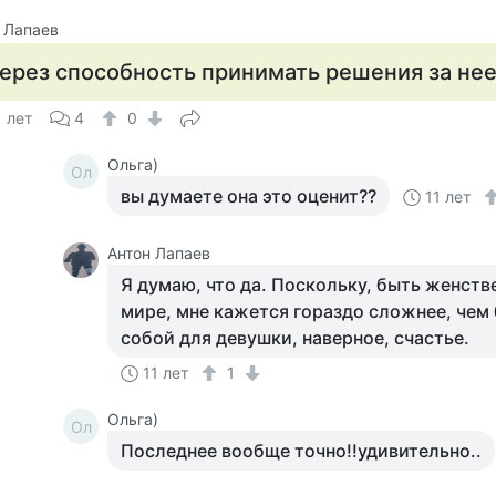
 Лапаев
ерез способность принимать решения за нее
1 лет
4
0
Ольга)
Ол
вы думаете она это оценит??
11 лет
Антон Лапаев
Я думаю, что да. Поскольку, быть женст
мире, мне кажется гораздо сложнее, чем 
собой для девушки, наверное, счастье.
11 лет
1
Ольга)
Ол
Последнее вообще точно!!удивительно..