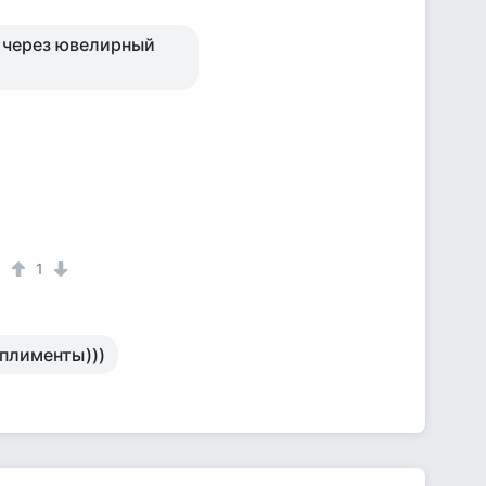
т через ювелирный
1
плименты)))