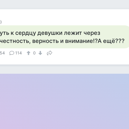
)
уть к сердцу девушки лежит через
 честность, верность и внимание!?А ещё???
54
114
0