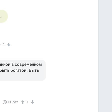
.
1
венной в современном
быть богатой. Быть
11 лет
1