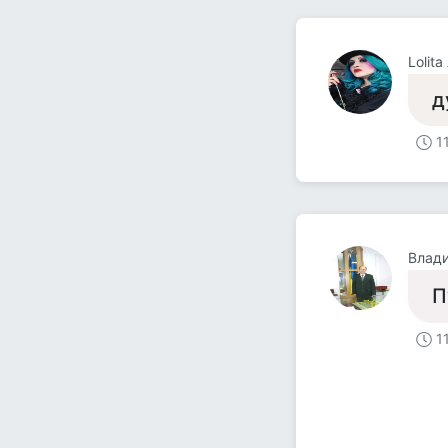
Lolita
д
1
Влад
П
1