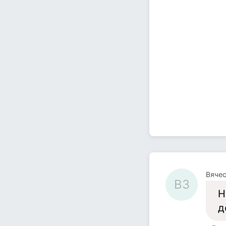
Вячес
ВЗ
Н
д