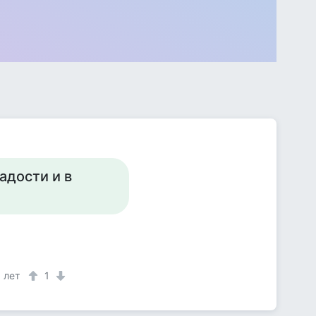
адости и в
1 лет
1