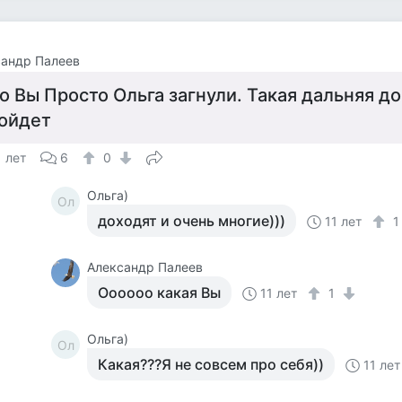
сандр Палеев
о Вы Просто Ольга загнули. Такая дальняя до
ойдет
1 лет
6
0
Ольга)
Ол
доходят и очень многие)))
11 лет
Александр Палеев
Оооооо какая Вы
11 лет
1
Ольга)
Ол
Какая???Я не совсем про себя))
11 лет