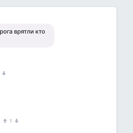
рога врятли кто
1
1