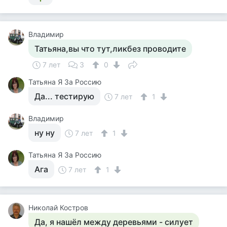
Владимир
Татьяна,вы что тут,ликбез проводите
7 лет
3
0
Татьяна Я За Россию
Да... тестирую
7 лет
1
Владимир
ну ну
7 лет
1
Татьяна Я За Россию
Ага
7 лет
1
Николай Костров
Да, я нашёл между деревьями - силует