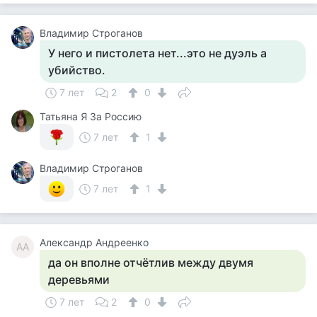
Владимир Строганов
У него и пистолета нет...это не дуэль а
убийство.
7 лет
2
0
Татьяна Я За Россию
7 лет
1
Владимир Строганов
7 лет
1
Александр Андреенко
АА
да он вполне отчётлив между двумя
деревьями
7 лет
2
0