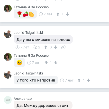
Татьяна Я За Россию
7 лет
1
Leonid Tsigelnitski
Да у него мишень на голове
7 лет
2
0
Татьяна Я За Россию
7 лет
1
Leonid Tsigelnitski
у того кто напротив
7 лет
1
Александр
Ал
Да. Между деревьев стоит.