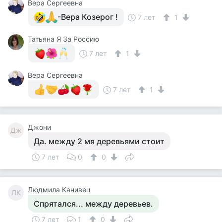
Вера Сергеевна
-Вера Козерог !
7 лет
1
Татьяна Я За Россию
7 лет
1
Вера Сергеевна
7 лет
1
Джони
Дж
Да. между 2 мя деревьями стоит
7 лет
0
0
Людмила Канивец
ЛК
Спрятался... между деревьев.
7 лет
1
0