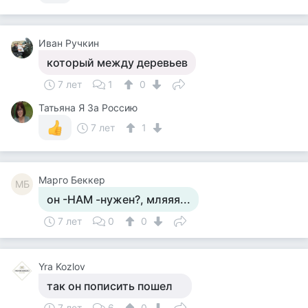
Иван Ручкин
который между деревьев
7 лет
1
0
Татьяна Я За Россию
7 лет
1
Mарго Беккер
MБ
он -НАМ -нужен?, мляяя...
7 лет
0
0
Yra Kozlov
так он пописить пошел
7 лет
6
0