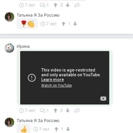
7 лет
1
0
Татьяна Я За Россию
7 лет
1
Ирина
7 лет
1
0
Татьяна Я За Россию
7 лет
1