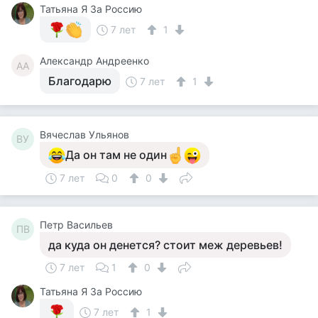
Татьяна Я За Россию
7 лет
1
Александр Андреенко
АА
Благодарю
7 лет
1
Вячеслав Ульянов
ВУ
Да он там не один
7 лет
0
0
Петр Васильев
ПВ
да куда он денется? стоит меж деревьев!
7 лет
1
0
Татьяна Я За Россию
7 лет
1