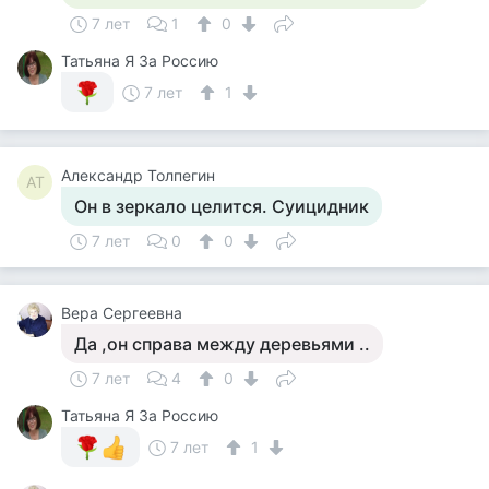
7 лет
1
0
Татьяна Я За Россию
7 лет
1
Александр Толпегин
АТ
Он в зеркало целится. Суицидник
7 лет
0
0
Вера Сергеевна
Да ,он справа между деревьями ..
7 лет
4
0
Татьяна Я За Россию
7 лет
1