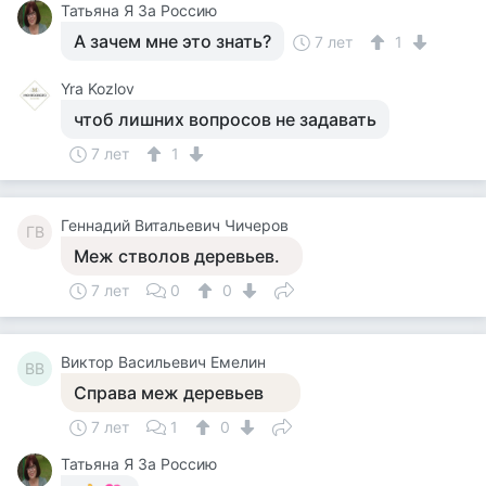
Татьяна Я За Россию
А зачем мне это знать?
7 лет
1
Yra Kozlov
чтоб лишних вопросов не задавать
7 лет
1
Геннадий Витальевич Чичеров
ГВ
Меж стволов деревьев.
7 лет
0
0
Виктор Васильевич Емелин
ВВ
Справа меж деревьев
7 лет
1
0
Татьяна Я За Россию