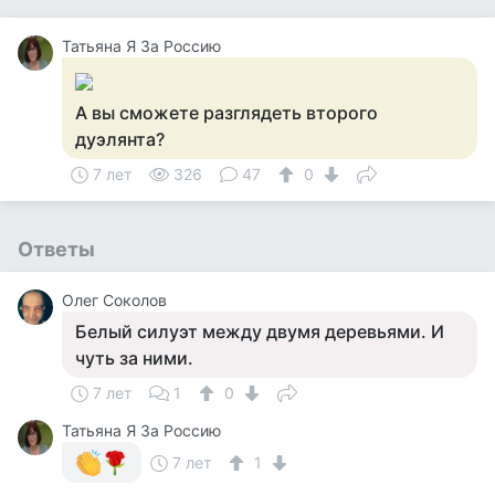
Татьяна Я За Россию
А вы сможете разглядеть второго
дуэлянта?
7 лет
326
47
0
Ответы
Олег Соколов
Белый силуэт между двумя деревьями. И
чуть за ними.
7 лет
1
0
Татьяна Я За Россию
7 лет
1