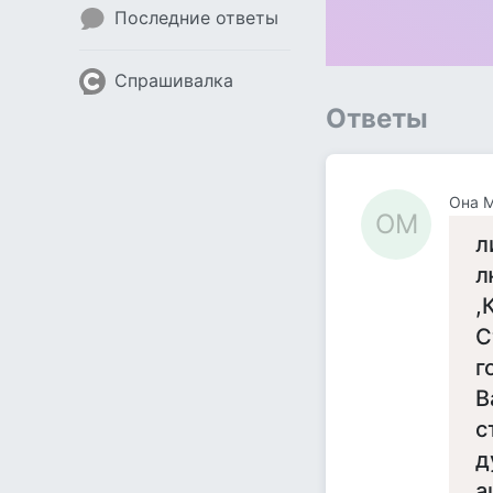
Последние ответы
Спрашивалка
Ответы
Она 
ОМ
л
л
,
С
г
В
с
д
а