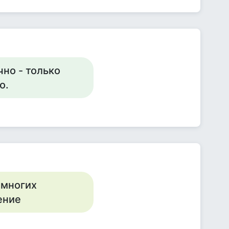
чно - только
о.
. многих
ение