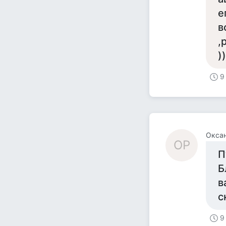
е
в
,
))
9
Оксан
ОР
П
Б
в
с
9