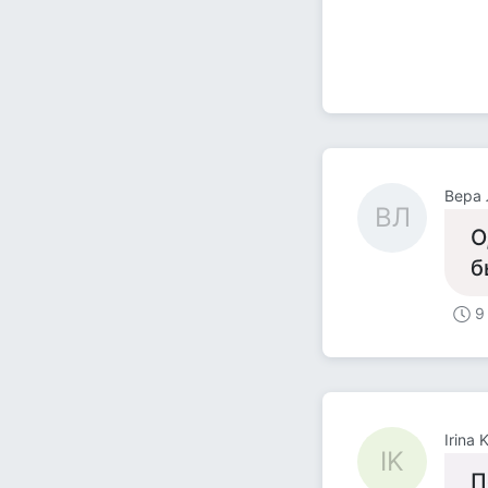
Вера
ВЛ
О
б
9
Irina 
IK
П