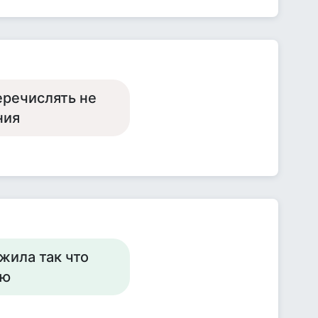
еречислять не
ния
жила так что
аю