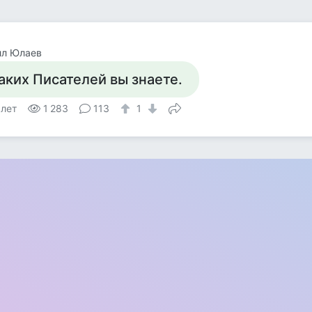
лл Юлаев
аких Писателей вы знаете.
 лет
1 283
113
1