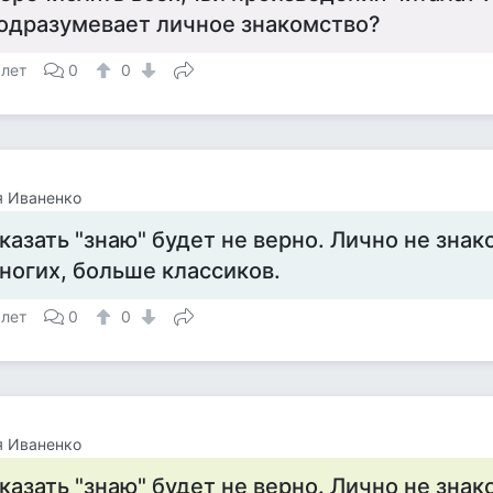
одразумевает личное знакомство?
 лет
0
0
я Иваненко
казать "знаю" будет не верно. Лично не знак
ногих, больше классиков.
 лет
0
0
я Иваненко
казать "знаю" будет не верно. Лично не знак