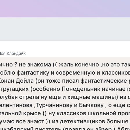
Моя Клондайк
ично ? не знакома (( жаль конечно ,но это так
юблю фантастику и современную и классико
Конан Дойла (он тоже писал фантастические 
тругацких (особенно Понедельник начинаетс
олубая стрела ну еще и хищные машины) из
алентинова ,Турчанинову и Бычкову , о еще 
тальной крысе )) ну классиков школьной прог
умаю все знают )) из детективщиков больше 
шхабадский писатель (правда он айзер ) Абд