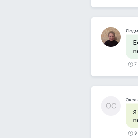
Людми
Е
п
7
Окса
ОС
я
п
9