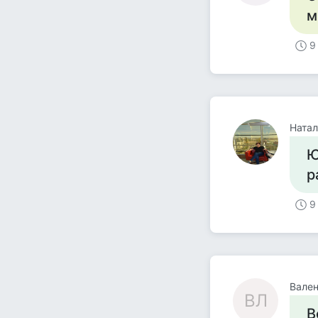
м
9
Ната
Ю
р
9
Вален
ВЛ
В