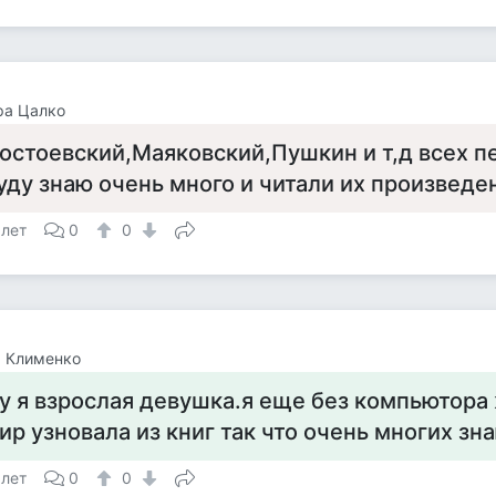
ра Цалко
остоевский,Маяковский,Пушкин и т,д всех п
уду знаю очень много и читали их произведе
 лет
0
0
а Клименко
у я взрослая девушка.я еще без компьютора 
ир узновала из книг так что очень многих зн
 лет
0
0