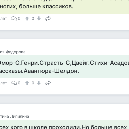
ногих, больше классиков.
 лет
0
0
лия Федорова
мор-О.Генри.Страсть-С,Цвейг.Стихи-Асадо
ассказы.Авантюра-Шелдон.
 лет
0
0
тина Липилина
сех кого в школе проходили.Но больше всех 