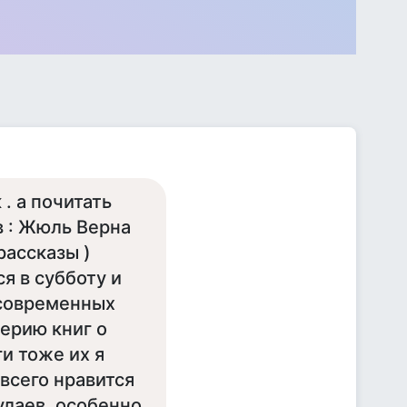
 . а почитать
в : Жюль Верна
рассказы )
я в субботу и
 современных
серию книг о
и тоже их я
всего нравится
улаев ,особенно