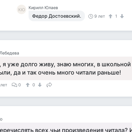
Кирилл Юлаев
КЮ
Федор Достоевский.
9 лет
1
 Лебедева
, я уже долго живу, знаю многих, в школьно
ыли, да и так очень много читали раньше!
 лет
0
0
Ko
еречислять всех,чьи произведения читала? 