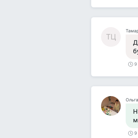
Тама
ТЦ
Д
б
9
Ольг
Н
м
9