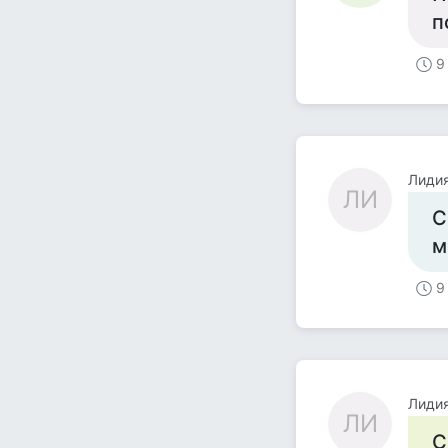
п
9
Лиди
ЛИ
С
м
9
Лиди
ЛИ
С