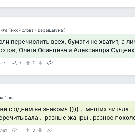
ла Тихомолова ( Верещагина )
сли перечислить всех, бумаги не хватит, а ли
оэтов, Олега Осинцева и Александра Сущенк
 лет
0
0
на Сова
 ни с одним не знакома )))) .. многих читала .
еречитывала .. разные жанры . разное покол
 лет
1
0