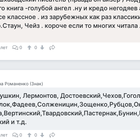
го книга -голубой ангел .ну и кредо негодяев
се классное . из зарубежных как раз класси
р.Стаун, Чейз . короче если то многих читала
 лет
0
0
а Романенко (Знак)
ушкин, Лермонтов, Достоевский,Чехов,Гогол
лок,Фадеев,Солженицин,Зощенко,Рубцов,О
а,Вертинский,Твардовский,Пастернак,Бунин
кий и т.д.
 лет
0
0