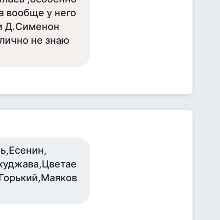
 а вообще у него
ки Д.Сименон
 лично не знаю
ь,Есенин,
куджава,Цветае
,Горький,Маяков