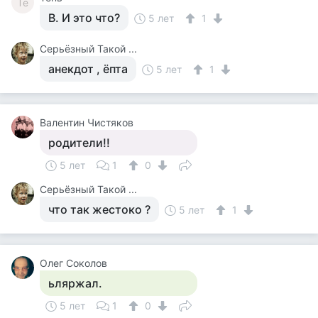
Те
В. И это что?
5 лет
1
Серьёзный Такой ...
анекдот , ёпта
5 лет
1
Валентин Чистяков
родители!!
5 лет
1
0
Серьёзный Такой ...
что так жестоко ?
5 лет
1
Олег Соколов
ьляржал.
5 лет
1
0