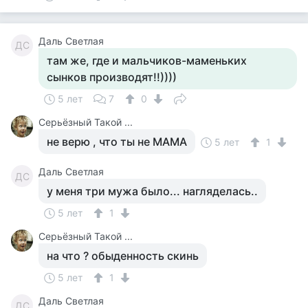
Даль Светлая
ДС
там же, где и мальчиков-маменьких
сынков производят!!))))
5 лет
7
0
Серьёзный Такой ...
не верю , что ты не МАМА
5 лет
1
Даль Светлая
ДС
у меня три мужа было... нагляделась..
5 лет
1
Серьёзный Такой ...
на что ? обыденность скинь
5 лет
1
Даль Светлая
ДС