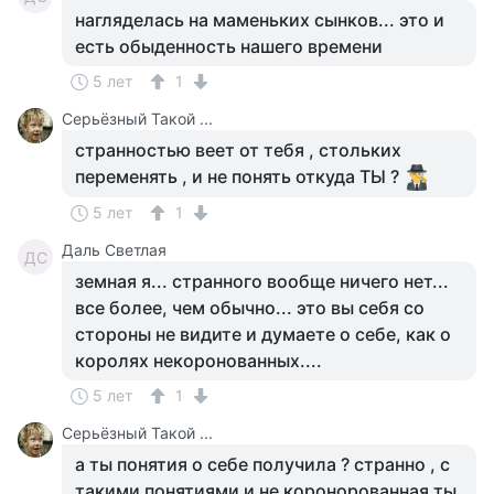
нагляделась на маменьких сынков... это и
есть обыденность нашего времени
5 лет
1
Серьёзный Такой ...
странностью веет от тебя , стольких
переменять , и не понять откуда ТЫ ?
5 лет
1
Даль Светлая
ДС
земная я... странного вообще ничего нет...
все более, чем обычно... это вы себя со
стороны не видите и думаете о себе, как о
королях некоронованных....
5 лет
1
Серьёзный Такой ...
а ты понятия о себе получила ? странно , с
такими понятиями и не коронорованная ты