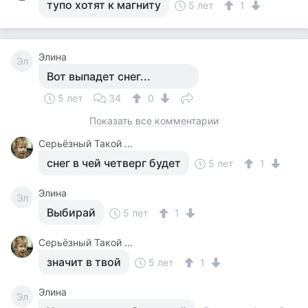
тупо хотят к магниту
5 лет
1
Элина
Эл
Вот выпадет снег...
5 лет
34
0
Показать все комментарии
Серьёзный Такой ...
снег в чей четверг будет
5 лет
1
Элина
Эл
Выбирай
5 лет
1
Серьёзный Такой ...
значит в твой
5 лет
1
Элина
Эл