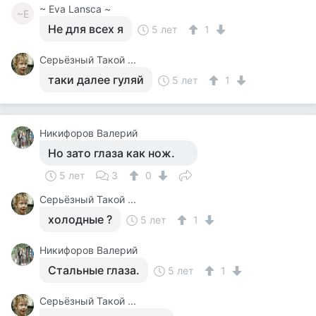
~ Eva Lansca ~
~E
Не для всех я
5 лет
1
Серьёзный Такой ...
таки далее гуляй
5 лет
1
Никифоров Валерий
Но зато глаза как нож.
5 лет
3
0
Серьёзный Такой ...
холодные ?
5 лет
1
Никифоров Валерий
Стальные глаза.
5 лет
1
Серьёзный Такой ...