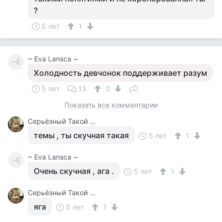
?
5 лет
1
~ Eva Lansca ~
~E
Холодность девчонок поддерживает разум
5 лет
13
0
Показать все комментарии
Серьёзный Такой ...
темы , ты скучная такая
5 лет
1
~ Eva Lansca ~
~E
Очень скучная , ага .
5 лет
1
Серьёзный Такой ...
яга
5 лет
1