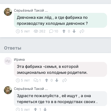
Серьёзный Такой ...
Девчонка как лёд , а где фабрика по
производству холодных девчонок ?
5 лет
262
10
0
Ответы
Ирина
Ир
Эта фабрика -семья, в которой
эмоционально холодные родители.
5 лет
1
0
Серьёзный Такой ...
Здрасте пожалуйста , её ищут , а она
теряеться где то в в посредствах своих .
5 лет
1