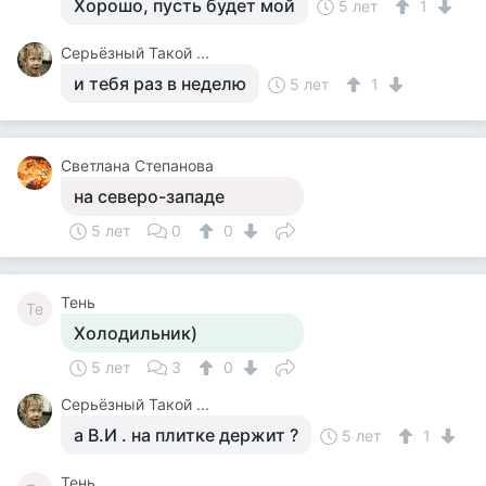
Хорошо, пусть будет мой
5 лет
1
Серьёзный Такой ...
и тебя раз в неделю
5 лет
1
Светлана Степанова
на северо-западе
5 лет
0
0
Тень
Те
Холодильник)
5 лет
3
0
Серьёзный Такой ...
а В.И . на плитке держит ?
5 лет
1
Тень