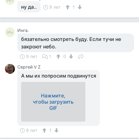
НЛ
ну да..
9 лет
1
Инга.
Ин
бязательно смотреть буду. Если тучи не
закроют небо.
9 лет
1
0
Сергей V Z
А мы их попросим подвинутся
Нажмите,
чтобы загрузить
GIF
9 лет
1