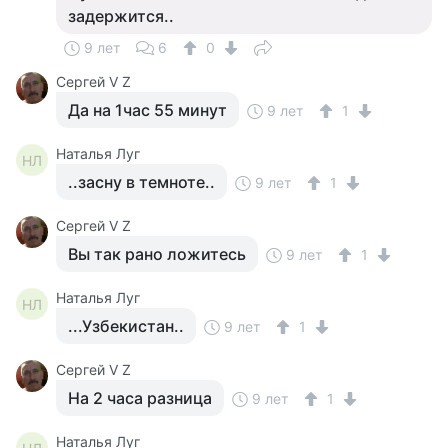
задержится..
9 лет
6
0
Сергей V Z
Да на 1час 55 минут
9 лет
1
Наталья Луг
НЛ
..засну в темноте..
9 лет
1
Сергей V Z
Вы так рано ложитесь
9 лет
1
Наталья Луг
НЛ
...Узбекистан..
9 лет
1
Сергей V Z
На 2 часа разница
9 лет
1
Наталья Луг