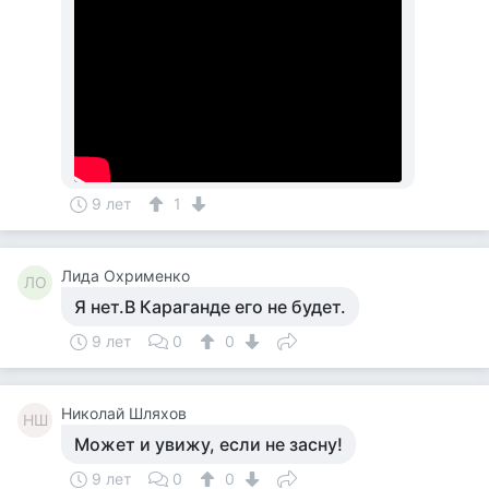
9 лет
1
Лида Охрименко
ЛО
Я нет.В Караганде его не будет.
9 лет
0
0
Николай Шляхов
НШ
Может и увижу, если не засну!
9 лет
0
0