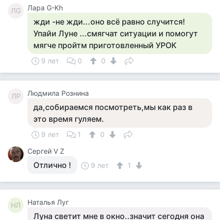
Лара G-Kh
ЛG
жди -не жди...оно всё равно случится!
Упайи Луне ...смягчат ситуации и помогут
мягче пройтм приготовленный УРОК
9 лет
0
0
Людмила Рознина
ЛР
да,собираемся посмотреть,мы как раз в
это время гуляем.
9 лет
1
0
Сергей V Z
Отлично !
9 лет
1
Наталья Луг
НЛ
Луна светит мне в окно..значит сегодня она