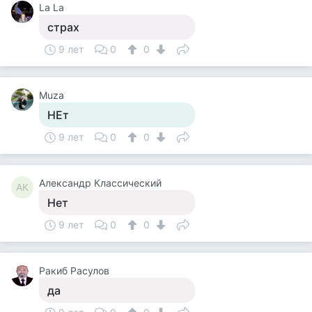
La La
страх
9 лет
0
0
Muza
НЕт
9 лет
0
0
Александр Классический
АК
Нет
9 лет
0
0
Ракиб Расулов
да