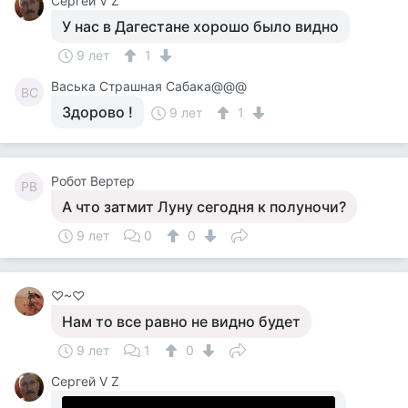
Сергей V Z
У нас в Дагестане хорошо было видно
9 лет
1
Васька Страшная Сабака@@@
ВС
Здорово !
9 лет
1
Робот Вертер
РВ
А что затмит Луну сегодня к полуночи?
9 лет
0
0
♡~♡
Нам то все равно не видно будет
9 лет
1
0
Сергей V Z