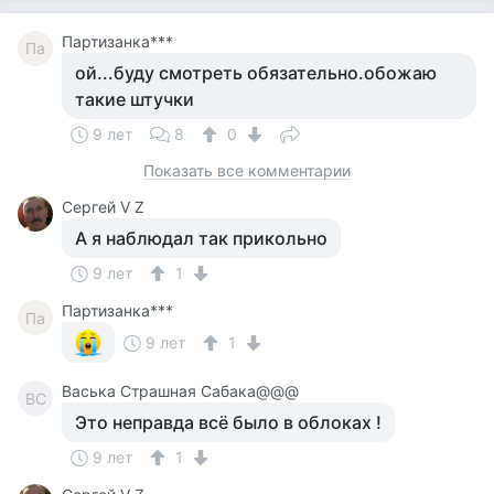
Партизанка***
Па
ой...буду смотреть обязательно.обожаю
такие штучки
9 лет
8
0
Показать все комментарии
Сергей V Z
А я наблюдал так прикольно
9 лет
1
Партизанка***
Па
9 лет
1
Васька Страшная Сабака@@@
ВС
Это неправда всё было в облоках !
9 лет
1