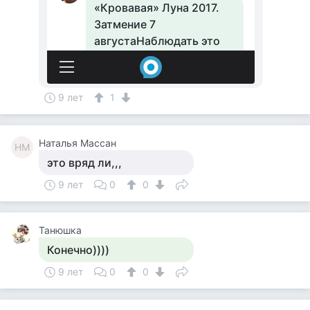
9 лет
1
Наталья Массан
НМ
это вряд ли,,,
9 лет
0
0
Танюшка
Конечно))))
9 лет
0
0