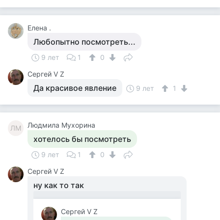
Елена .
Любопытно посмотреть...
9 лет
1
0
Сергей V Z
Да красивое явление
9 лет
1
Людмила Мухорина
ЛМ
хотелось бы посмотреть
9 лет
1
0
Сергей V Z
ну как то так