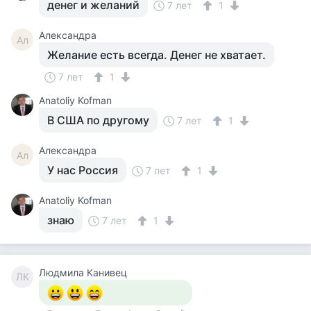
денег и желаний
7 лет
1
Александра
Ал
Желание есть всегда. Денег не хватает.
7 лет
1
Anatoliy Kofman
В США по другому
7 лет
1
Александра
Ал
У нас Россия
7 лет
1
Anatoliy Kofman
знаю
7 лет
1
Людмила Канивец
ЛК