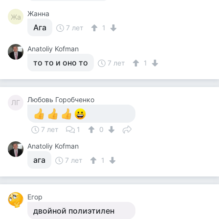
Жанна
Жа
Ага
7 лет
1
Anatoliy Kofman
то то и оно то
7 лет
1
Любовь Горобченко
ЛГ
7 лет
1
0
Anatoliy Kofman
ага
7 лет
1
Егор
двойной полиэтилен