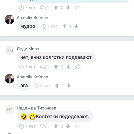
7 лет
1
0
Anatoliy Kofman
мудро
7 лет
1
Леди Мила
ЛМ
нет, вниз колготки поддевают
7 лет
1
0
Anatoliy Kofman
ага
7 лет
1
Надежда Тихонова
НТ
Колготки пододевают.
7 лет
1
0