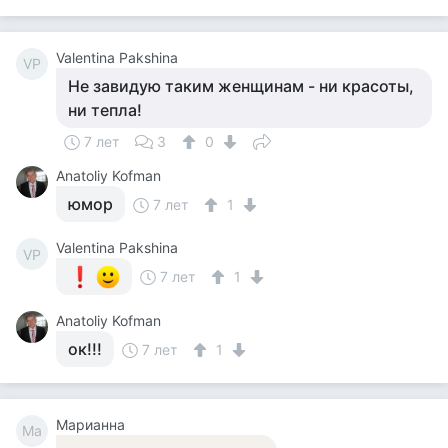
Valentina Pakshina
VP
Не завидую таким женщинам - ни красоты,
ни тепла!
7 лет
3
0
Anatoliy Kofman
юмор
7 лет
1
Valentina Pakshina
VP
7 лет
1
Anatoliy Kofman
ок!!!
7 лет
1
Марианна
Ма