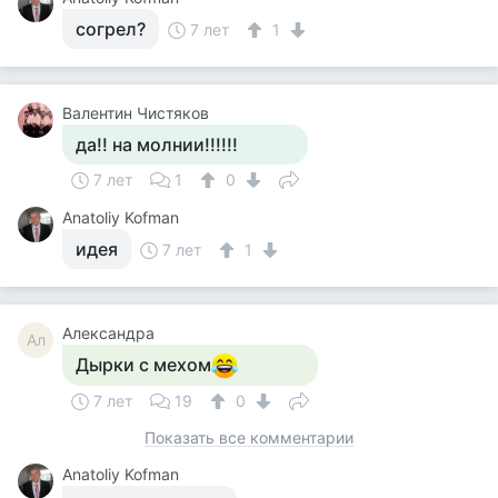
согрел?
7 лет
1
Валентин Чистяков
да!! на молнии!!!!!!
7 лет
1
0
Anatoliy Kofman
идея
7 лет
1
Александра
Ал
Дырки с мехом
7 лет
19
0
Показать все комментарии
Anatoliy Kofman