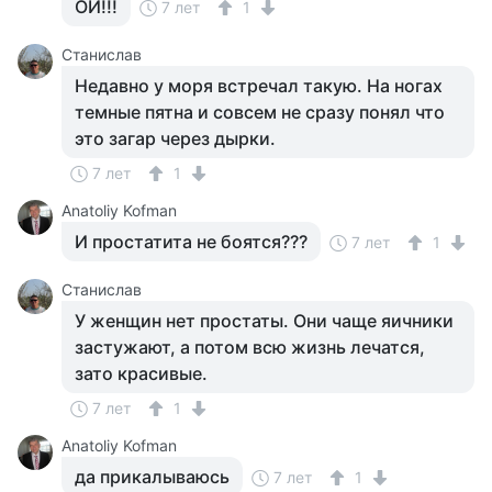
ОЙ!!!
7 лет
1
Станислав
Недавно у моря встречал такую. На ногах
темные пятна и совсем не сразу понял что
это загар через дырки.
7 лет
1
Anatoliy Kofman
И простатита не боятся???
7 лет
1
Станислав
У женщин нет простаты. Они чаще яичники
застужают, а потом всю жизнь лечатся,
зато красивые.
7 лет
1
Anatoliy Kofman
да прикалываюсь
7 лет
1