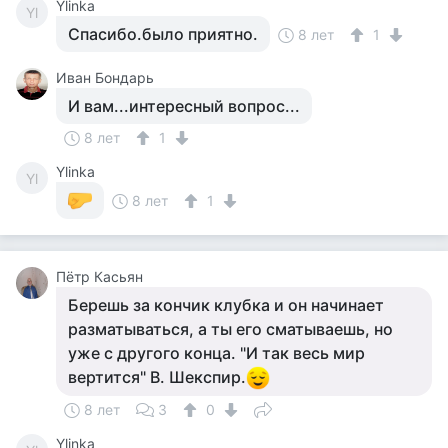
Ylinka
Yl
Спасибо.было приятно.
8 лет
1
Иван Бондарь
И вам...интересный вопрос...
8 лет
1
Ylinka
Yl
8 лет
1
Пётр Касьян
Берешь за кончик клубка и он начинает
разматываться, а ты его сматываешь, но
уже с другого конца. "И так весь мир
вертится" В. Шекспир.
8 лет
3
0
Ylinka