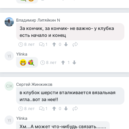
Владимир Литяйкин N
За кончик, за кончик- не важно- у клубка
есть начало и конец
8 лет
1
0
Ylinka
Yl
8 лет
1
Сергей Жинжиков
СЖ
в клубок шерсти вталкивается вязальная
игла..вот за нее!!
8 лет
1
0
Ylinka
Yl
Хм...А может что-нибудь связать.......