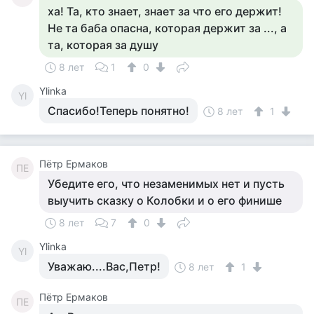
ха! Та, кто знает, знает за что его держит!
Не та баба опасна, которая держит за ..., а
та, которая за душу
8 лет
1
0
Ylinka
Yl
Спасибо!Теперь понятно!
8 лет
1
Пётр Ермаков
ПЕ
Убедите его, что незаменимых нет и пусть
выучить сказку о Колобки и о его финише
8 лет
7
0
Ylinka
Yl
Уважаю....Вас,Петр!
8 лет
1
Пётр Ермаков
ПЕ