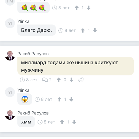
ГМ
8 лет
1
Ylinka
Yl
Благо Дарю.
8 лет
1
Ракиб Расулов
миллиард годами же ньшина криткуют
мужчину
8 лет
2
0
Ylinka
Yl
8 лет
1
Ракиб Расулов
хмм
8 лет
1