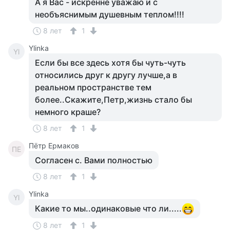
А я Вас - искренне уважаю и с
необъяснимым душевным теплом!!!!
8 лет
1
Ylinka
Yl
Если бы все здесь хотя бы чуть-чуть
относились друг к другу лучше,а в
реальном пространстве тем
более..Скажите,Петр,жизнь стало бы
немного краше?
8 лет
1
Пётр Ермаков
ПЕ
Согласен с. Вами полностью
8 лет
1
Ylinka
Yl
Какие то мы..одинаковые что ли.....
8 лет
1