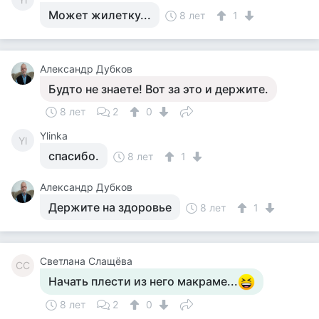
Может жилетку...
8 лет
1
Александр Дубков
Будто не знаете! Вот за это и держите.
8 лет
2
0
Ylinka
Yl
спасибо.
8 лет
1
Александр Дубков
Держите на здоровье
8 лет
1
Светлана Слащёва
СС
Начать плести из него макраме...
8 лет
2
0