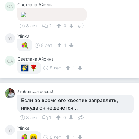
Светлана Айсина
СА
8 лет
2
0
Ylinka
Yl
8 лет
1
Светлана Айсина
СА
8 лет
1
Любовь..любовь!
Если во время его хвостик заправлять,
никуда он не денется...
8 лет
1
0
Ylinka
Yl
8 лет
1