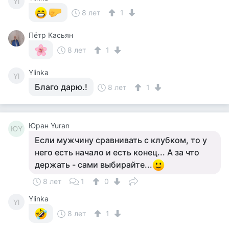
Yl
8 лет
1
Пётр Касьян
8 лет
1
Ylinka
Yl
Благо дарю.!
8 лет
1
Юран Yuran
ЮY
Если мужчину сравнивать с клубком, то у
него есть начало и есть конец... А за что
держать - сами выбирайте...
8 лет
1
0
Ylinka
Yl
8 лет
1