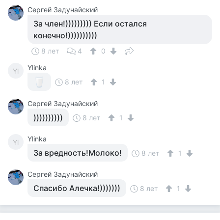
Сергей Задунайский
За член!))))))))) Если остался
конечно!))))))))))
8 лет
4
0
Ylinka
Yl
8 лет
1
Сергей Задунайский
))))))))))
8 лет
1
Ylinka
Yl
За вредность!Молоко!
8 лет
1
Сергей Задунайский
Спасибо Алечка!)))))))
8 лет
1