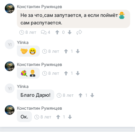
Константин Румянцев
Не за что,сам запутается, а если поймёт
сам распутается.
8 лет
4
0
Ylinka
Yl
8 лет
1
Константин Румянцев
8 лет
1
Ylinka
Yl
Благо Дарю!
8 лет
1
Константин Румянцев
Ок.
8 лет
1