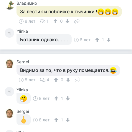
Владимир
За пестик и поближе к тычинки !
8 лет
1
0
Ylinka
Yl
Ботаник,однако.......
8 лет
1
Sergei
Видимо за то, что в руку помещается.
8 лет
4
0
Ylinka
Yl
8 лет
1
Sergei
8 лет
1