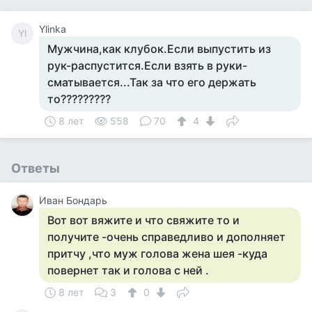
Ylinka
Yl
Мужчина,как клубок.Если выпустить из
рук-распустится.Если взять в руки-
сматывается...Так за что его держать
то?????????
8 лет
558
70
4
Ответы
Иван Бондарь
Вот вот вяжите и что свяжите то и
получите -очень справедливо и дополняет
притчу ,что муж голова жена шея -куда
повернет так и голова с ней .
8 лет
3
0