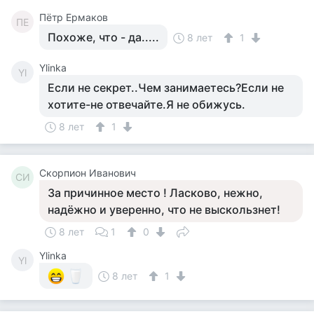
Пётр Ермаков
ПЕ
Похоже, что - да.....
8 лет
1
Ylinka
Yl
Если не секрет..Чем занимаетесь?Если не
хотите-не отвечайте.Я не обижусь.
8 лет
1
Скорпион Иванович
СИ
За причинное место ! Ласково, нежно,
надёжно и уверенно, что не выскользнет!
8 лет
1
0
Ylinka
Yl
8 лет
1