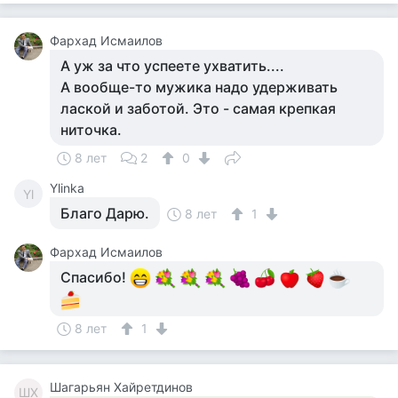
Фархад Исмаилов
А уж за что успеете ухватить....
А вообще-то мужика надо удерживать
лаской и заботой. Это - самая крепкая
ниточка.
8 лет
2
0
Ylinka
Yl
Благо Дарю.
8 лет
1
Фархад Исмаилов
Спасибо!
8 лет
1
Шагарьян Хайретдинов
ШХ