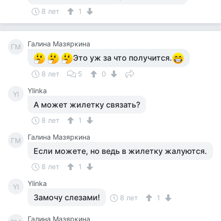
8 лет
1
Галина Мазяркина
ГМ
Это уж за что получится.
8 лет
5
0
Ylinka
Yl
А может жилетку связать?
8 лет
1
Галина Мазяркина
ГМ
Если можете, но ведь в жилетку жалуются.
8 лет
1
Ylinka
Yl
Замочу слезами!
8 лет
1
Галина Мазяркина