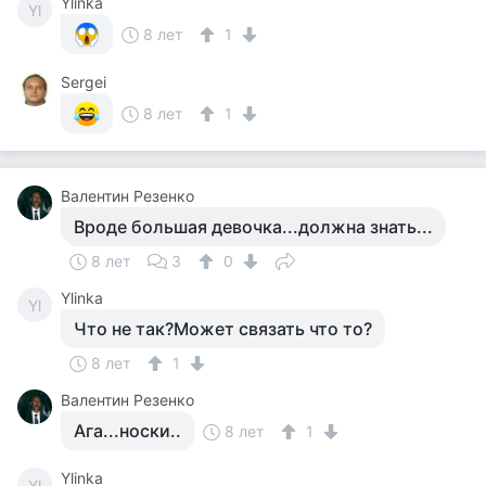
Ylinka
Yl
8 лет
1
Sergei
8 лет
1
Валентин Резенко
Вроде большая девочка...должна знать...
8 лет
3
0
Ylinka
Yl
Что не так?Может связать что то?
8 лет
1
Валентин Резенко
Ага...носки..
8 лет
1
Ylinka
Yl