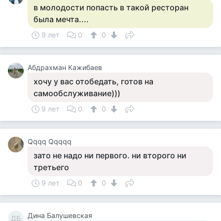
в молодости попасть в такой ресторан
была мечта....
9 лет
0
0
Абдрахман Кажибаев
хочу у вас отобедать, готов на
самообслуживание)))
9 лет
0
0
Qqqq Qqqqq
зато не надо ни первого. ни второго ни
третьего
9 лет
0
0
Дина Балушевская
ДБ