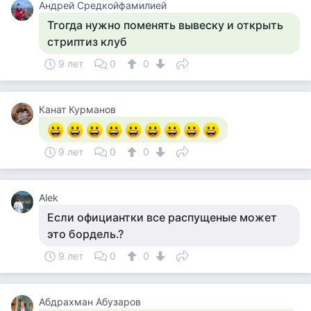
Андрей Средкойфамилией
Тгогда нужно поменять вывеску и открыть
стриптиз клуб
9 лет
0
0
Канат Курманов
9 лет
0
0
Alek
Если официантки все распущеные может
это бордель.?
9 лет
0
0
Абдрахман Абузаров