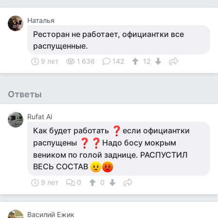
Наталья
Ресторан не работает, официантки все
распущенные.
9 лет
1 636
142
12
Ответы
Rufat Al
Как будет работать
если официантки
распущены
Надо босу мокрым
веником по голой заднице. РАСПУСТИЛ
ВЕСЬ СОСТАВ
9 лет
0
0
Василий Ежик