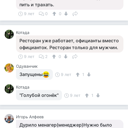
пить и трахать.
9 лет
0
0
Котэда
Ресторан уже работает, официанты вместо
официанток. Ресторан только для мужчин.
9 лет
2
0
Одуванчик
Запущены
9 лет
1
Котэда
"Голубой огонёк"
9 лет
1
Игорь Алфеев
Дурило менагер(менеджер)Нужно было