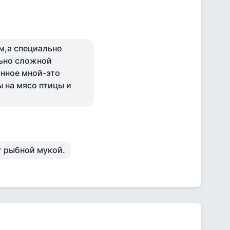
м,а специально
ьно сложной
анное мной-это
 на мясо птицы и
ят рыбной мукой.