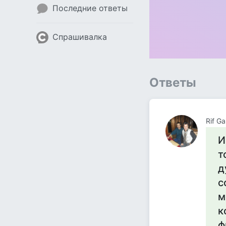
Последние ответы
Спрашивалка
Ответы
Rif Ga
И
т
д
с
м
к
ф