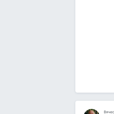
Вячес