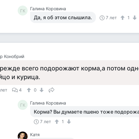
Галина Коровина
ГК
Да, я об этом слышила.
7 лет
1
р Конобрий
режде всего подорожают корма,а потом од
йцо и курица.
 лет
4
0
Галина Коровина
ГК
Корма? Вы думаете пшено тоже подорож
7 лет
1
Катя