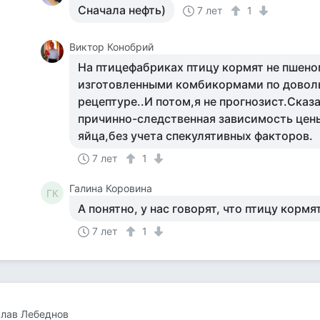
Сначала нефть)
7 лет
1
Виктор Конобрий
На птицефабриках птицу кормят не пшено
изготовленными комбикормами по довол
рецептуре..И потом,я не прогнозист.Сказ
причинно-следственная зависимость цены
яйца,без учета спекулятивных факторов.
7 лет
1
Галина Коровина
ГК
А понятно, у нас говорят, что птицу корм
7 лет
1
лав Лебеднов