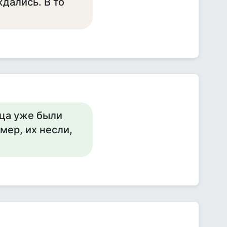
ждались. В то
йца уже были
мер, их несли,