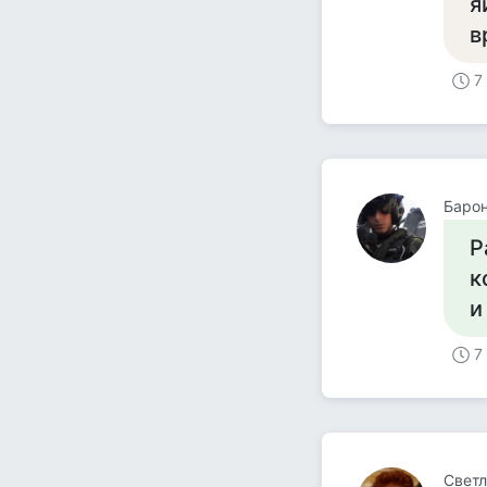
я
в
7
Барон
Р
к
и
7
Светл