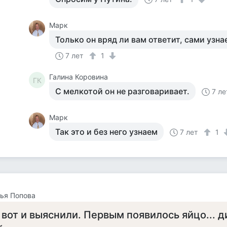
Марк
Только он вряд ли вам ответит, сами узна
7 лет
1
Галина Коровина
ГК
С мелкотой он не разговаривает.
7 ле
Марк
Так это и без него узнаем
7 лет
1
ья Попова
 вот и выяснили. Первым появилось яйцо... 