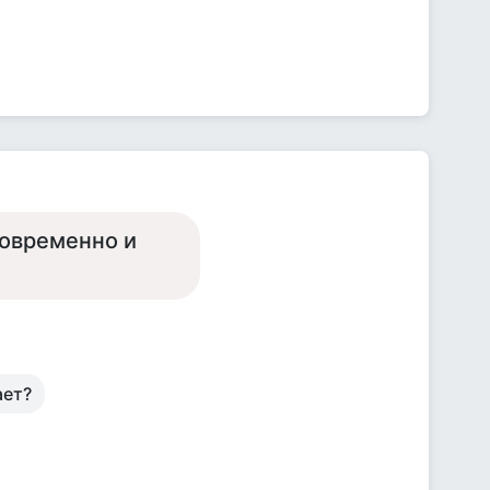
новременно и
ает?