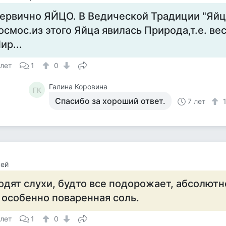
ервично ЯЙЦО. В Ведической Традиции "Яйц
осмос.из этого Яйца явилась Природа,т.е. в
ир...
 лет
1
0
Галина Коровина
ГК
Спасибо за хороший ответ.
7 лет
сей
одят слухи, будто все подорожает, абсолютн
 особенно поваренная соль.
 лет
1
0