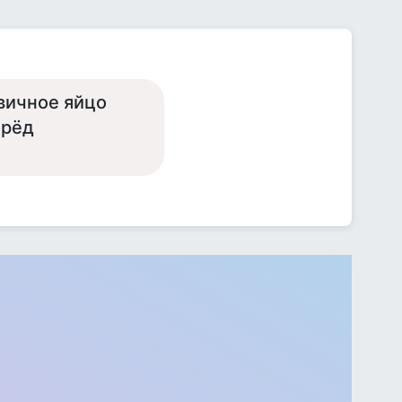
рвичное яйцо
ерёд