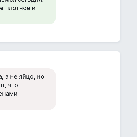
е плотное и
, а не яйцо, но
т, что
ценами