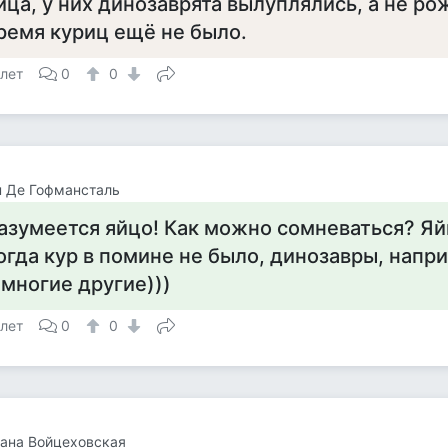
йца, у них динозаврята вылуплялись, а не ро
ремя куриц ещё не было.
 лет
0
0
 Де Гофмансталь
азумеется яйцо! Как можно сомневаться? Я
огда кур в помине не было, динозавры, напри
 многие другие)))
 лет
0
0
ана Войцеховская