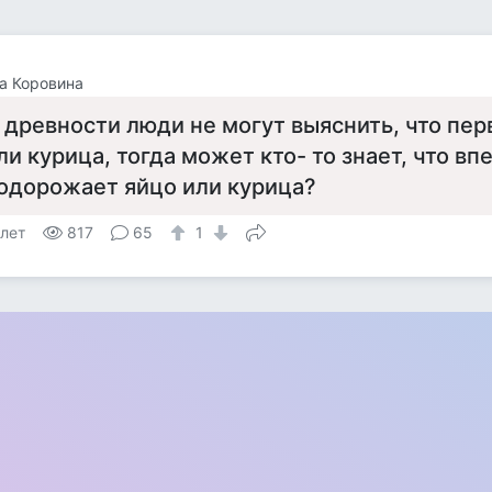
а Коровина
 древности люди не могут выяснить, что пе
ли курица, тогда может кто- то знает, что вп
одорожает яйцо или курица?
 лет
817
65
1