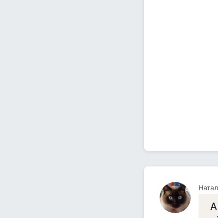
Натал
А