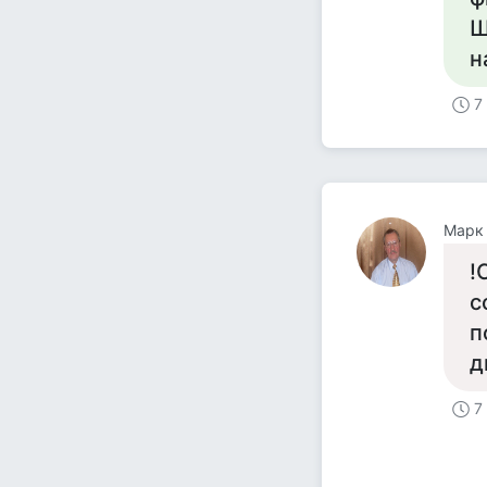
Ш
н
7
Марк
!
с
п
д
7