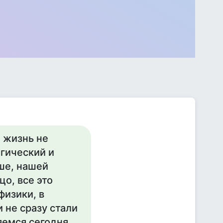
 жизнь не
огический и
ше, нашей
о, все это
физики, в
и не сразу стали
яемся сегодня.