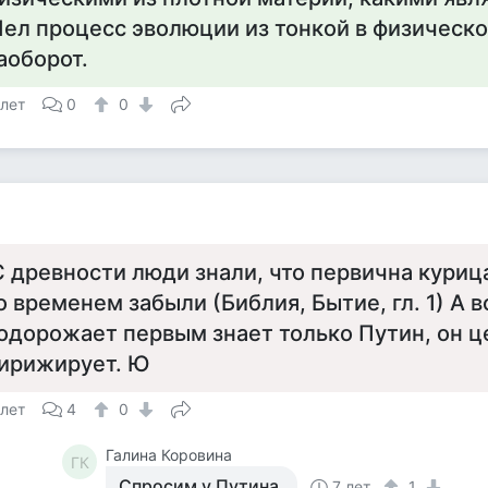
ел процесс эволюции из тонкой в физическо
аоборот.
 лет
0
0
С древности люди знали, что первична курица
о временем забыли (Библия, Бытие, гл. 1) А во
одорожает первым знает только Путин, он 
ирижирует. Ю
 лет
4
0
Галина Коровина
ГК
Спросим у Путина.
7 лет
1