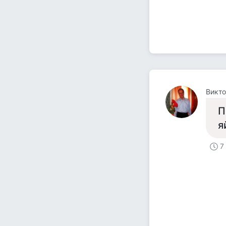
Викто
П
я
7