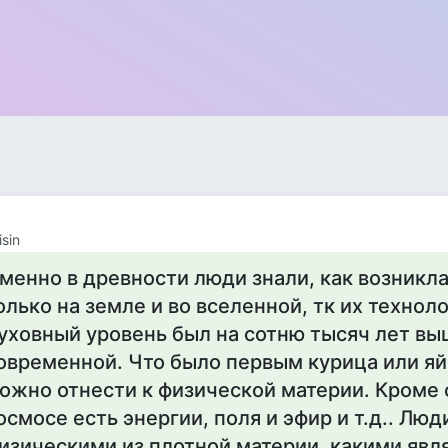
isin
менно в древности люди знали, как возникла
олько на земле и во вселенной, тк их технол
уховный уровень был на сотню тысяч лет вы
овременной. Что было первым курица или яйц
ожно отнести к физической материи. Кроме 
осмосе есть энергии, поля и эфир и т.д.. Люд
изическими из плотной материи, какими явл