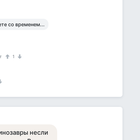
ете со временем...
т
1
динозавры несли