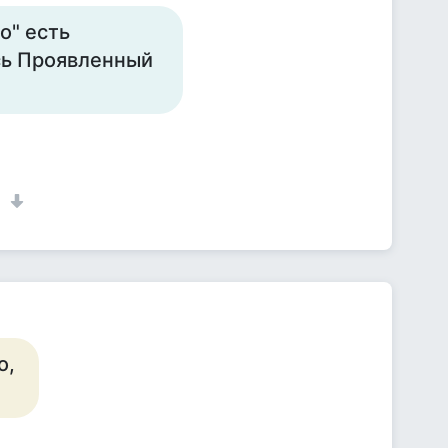
о" есть
есь Проявленный
1
о,