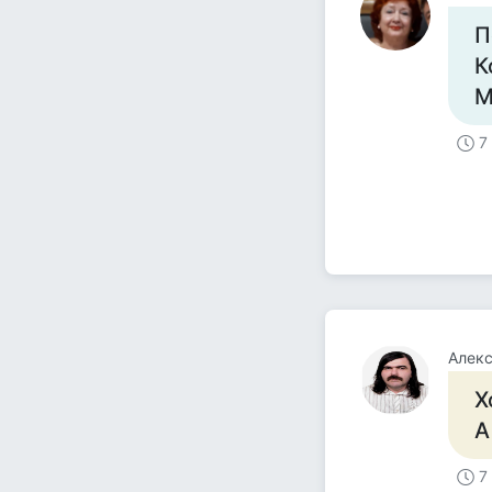
П
К
М
7
Алек
Х
А
7