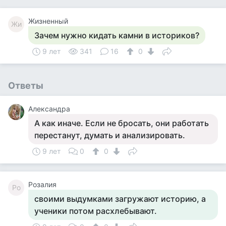
Жизненный
Жи
Зачем нужно кидать камни в историков?
9 лет
341
16
0
Ответы
Александра
А как иначе. Если не бросать, они работать
перестанут, думать и анализировать.
9 лет
0
0
Розалия
Ро
своими выдумками загружают историю, а
ученики потом расхлебывают.