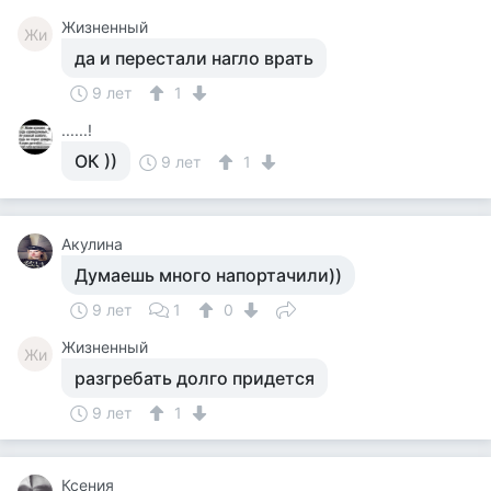
Жизненный
Жи
да и перестали нагло врать
9 лет
1
......!
ОК ))
9 лет
1
Акулина
Думаешь много напортачили))
9 лет
1
0
Жизненный
Жи
разгребать долго придется
9 лет
1
Ксения