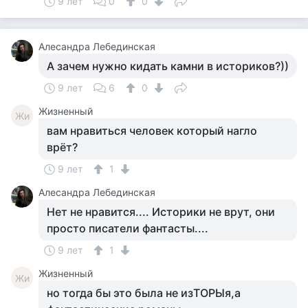
9 лет
0
0
Алесандра Лебединская
А зачем нужно кидать камни в историков?))
9 лет
6
0
Жизненный
Жи
вам нравиться человек который нагло
врёт?
9 лет
1
Алесандра Лебединская
Нет не нравится.... Историки не врут, они
просто писатели фантасты....
9 лет
1
Жизненный
Жи
но тогда бы это была не изТОРЫя,а