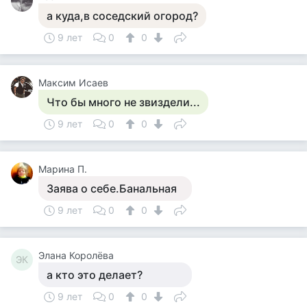
а куда,в соседский огород?
9 лет
0
0
Максим Исаев
Что бы много не звиздели...
9 лет
0
0
Марина П.
Заява о себе.Банальная
9 лет
0
0
Элана Королёва
ЭК
а кто это делает?
9 лет
0
0