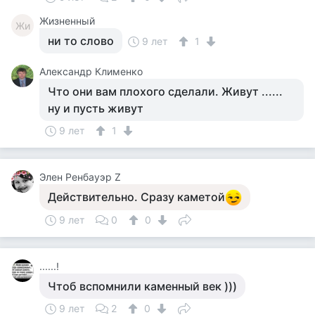
Жизненный
Жи
ни то слово
9 лет
1
Александр Клименко
Что они вам плохого сделали. Живут ......
ну и пусть живут
9 лет
1
Элен Ренбауэр Z
Действительно. Сразу каметой
9 лет
0
0
......!
Чтоб вспомнили каменный век )))
9 лет
2
0