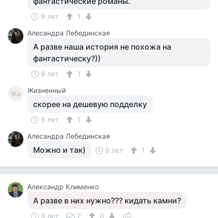
фантастические романы.
9 лет
1
Алесандра Лебединская
А разве наша история не похожа на
фантастическу?))
9 лет
1
Жизненный
Жи
скорее на дешевую подделку
9 лет
1
Алесандра Лебединская
Можно и так)
9 лет
1
Александр Клименко
А разве в них нужно??? кидать камни?
9 лет
2
0