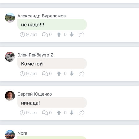
Александр Буреломов
не надо!!!
9 лет
0
0
Элен Ренбауэр Z
Кометой
9 лет
0
0
Сергей Ющенко
нинада!
9 лет
0
0
Nora