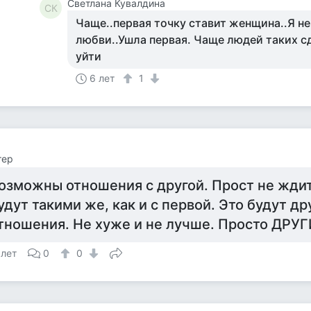
Светлана Кувалдина
СК
Чаще..первая точку ставит женщина..Я не
любви..Ушла первая. Чаще людей таких с
уйти
6 лет
1
тер
озможны отношения с другой. Прост не ждит
удут такими же, как и с первой. Это будут др
тношения. Не хуже и не лучше. Просто ДРУ
 лет
0
0