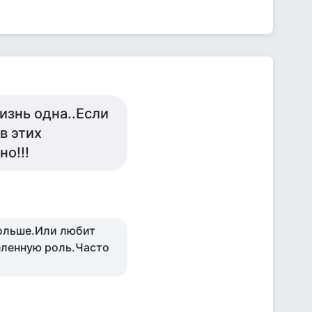
изнь одна..Если
в этих
о!!!
больше.Или любит
еленную роль.Часто