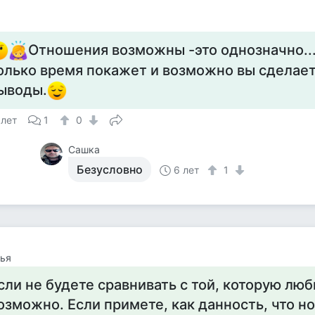
Отношения возможны -это однозначно..
олько время покажет и возможно вы сделает
ыводы.
 лет
1
0
Сашка
Безусловно
6 лет
1
ья
сли не будете сравнивать с той, которую люб
озможно. Если примете, как данность, что н