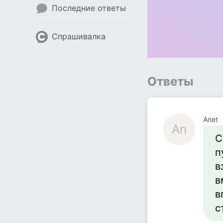
Последние ответы
Спрашивалка
Ответы
Аnet
Аn
С
п
в
в
в
с