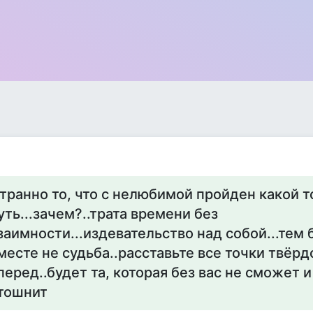
транно то, что с нелюбимой пройден какой т
уть...зачем?..трата времени без
заимности...издевательство над собой...тем
месте не судьба..расставьте все точки твёрдо
перед..будет та, которая без вас не сможет и 
тошнит