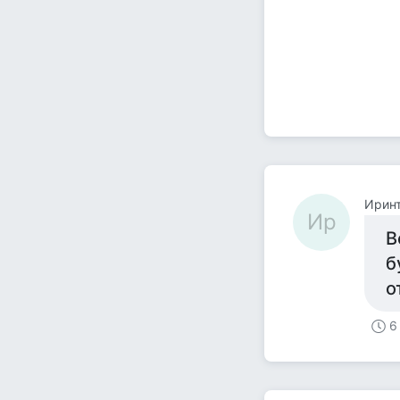
Ирин
Ир
В
б
о
6