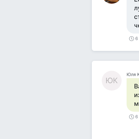
л
с
ч
6
Юля К
ЮК
В
и
м
6