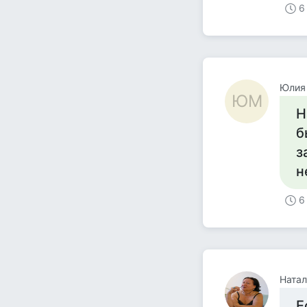
6
Юлия
ЮМ
Н
б
з
н
6
Натал
Е