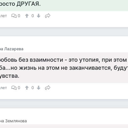
росто ДРУГАЯ.
 лет
0
0
на Лаzaрева
юбовь без взаимности - это утопия, при это
ба...но жизнь на этом не заканчивается, буд
увства.
 лет
0
0
на Землянова