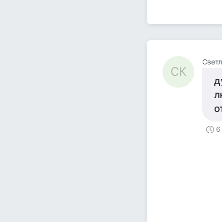
Светл
СК
д
л
о
6