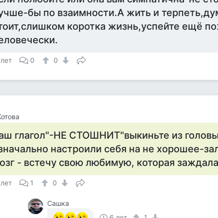
учше-бы по взаимности.А жить и терпеть,ду
тоит,слишком коротка жизнь,успейте ещё по
еловечески.
 лет
0
0
отова
аш глагол"-НЕ СТОШНИТ"выкиньте из голов
значально настроили себя на не хорошее-за
озг - встечу свою любимую, которая заждала
 лет
1
0
Сашка
6 лет
1