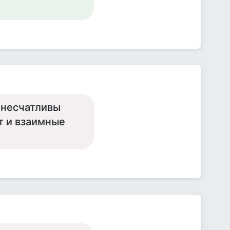
м несчатливы
ут и взаимные