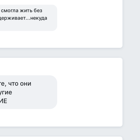
 смогла жить без
держивает...некуда
е, что они
угие
ГИЕ