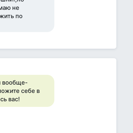
маю не
жить по
ы вообще-
ложите себе в
сь вас!