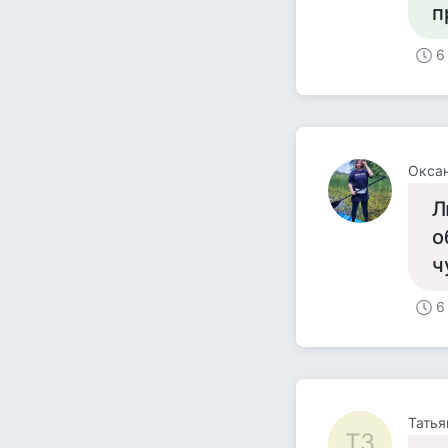
п
6
Окса
Л
о
ч
6
Татья
ТЗ