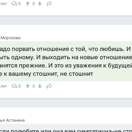
 лет
0
0
 Морозова
адо порвать отношения с той, что любишь. И
ыть одному. И выходить на новые отношение 
анятся прежние. И это из уважения к будуще
е к вашему стошнит, не стошнит
 лет
0
0
ья Астанина
сли полюбите или она вам симпатична-не ст