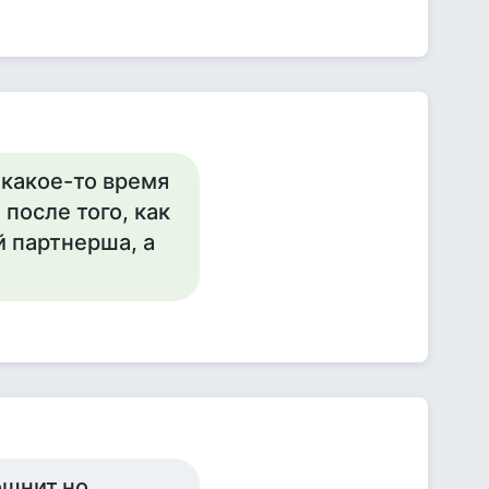
 какое-то время
после того, как
й партнерша, а
ошнит,но