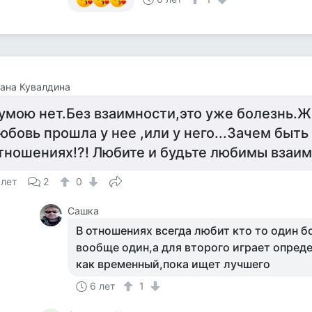
ана Кувалдина
умою нет.Без взаимности,это уже болезнь.Ж
юбовь прошла у нее ,или у него...Зачем быть 
тношениях!?! Любите и будьте любимы взаимн
 лет
2
0
Сашка
В отношениях всегда любит кто то один 
вообще один,а для второго играет опред
как временный,пока ищет лучшего
6 лет
1