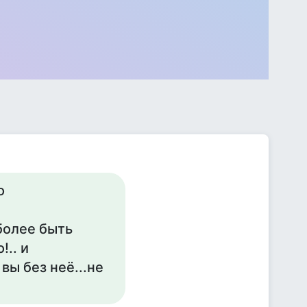
о
 более быть
!.. и
вы без неё...не