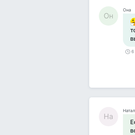
Она
Он
т
в
6
Натал
На
Е
в