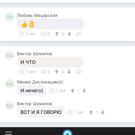
Любовь Мацарская
ЛМ
7 лет
0
0
Виктор Шумилов
ВШ
И ЧТО
7 лет
2
0
Меняю Дислокацию)))
МД
И нечего)
7 лет
1
Виктор Шумилов
ВШ
ВОТ И Я ГОВОРЮ
7 лет
1