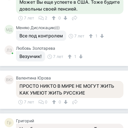
Может Вы еще успеете в США. Тоже будите
довольны своей пенсией.
7 лет
2
0
Меняю Дислокацию)))
МД
Все под контролем
7 лет
1
Любовь Золотарева
ЛЗ
Везунчик!
7 лет
1
Валентина Юрова
ВЮ
ПРОСТО НИКТО В МИРЕ НЕ МОГУТ ЖИТЬ
КАК УМЕЮТ ЖИТЬ РУССКИЕ
7 лет
0
0
Григорий
Гр