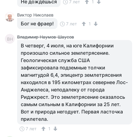
Не дождёшься
7 лет
1
Виктор Николаев
Бог не фраер!
7 лет
1
Владимир Наумов-Шаусов
ВН
В четверг, 4 июля, на юге Калифорнии
произошло сильное землетрясение.
Геологическая служба США
зафиксировала подземные толчки
магнитудой 6,4, эпицентр землетрясения
находился в 195 километрах севернее Лос-
Анджелеса, неподалеку от города
Риджкрест. Это землетрясение оказалось
самым сильным в Калифорнии за 25 лет.
Вот и природа негодует. Первая ласточка
прилетела.
7 лет
1