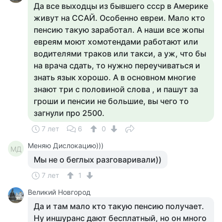
Да все выходцы из бывшего ссср в Америке
живут на ССАЙ. Особенно евреи. Мало кто
пенсию такую заработал. А наши все жопы
евреям моют хомотендами работают или
водителями траков или такси, а уж, что бы
на врача сдать, то нужно переучиваться и
знать язык хорошо. А в основном многие
знают три с половиной слова , и пашут за
гроши и пенсии не большие, вы чего то
загнули про 2500.
7 лет
6
0
Меняю Дислокацию)))
МД
Мы не о беглых разговаривали))
7 лет
1
Великий Новгород
Да и там мало кто такую пенсию получает.
Ну иншуранс дают бесплатный, но он много