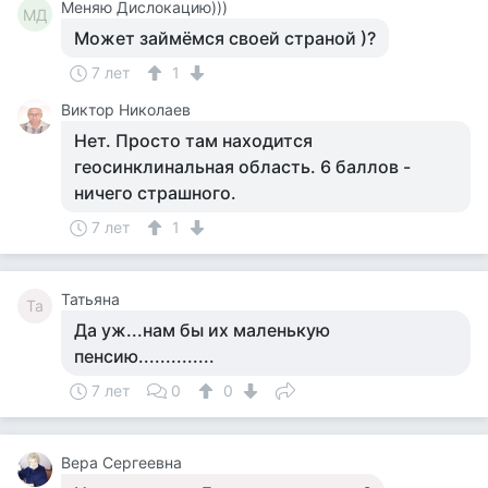
Меняю Дислокацию)))
МД
Может займёмся своей страной )?
7 лет
1
Виктор Николаев
Нет. Просто там находится
геосинклинальная область. 6 баллов -
ничего страшного.
7 лет
1
Татьяна
Та
Да уж...нам бы их маленькую
пенсию..............
7 лет
0
0
Вера Сергеевна