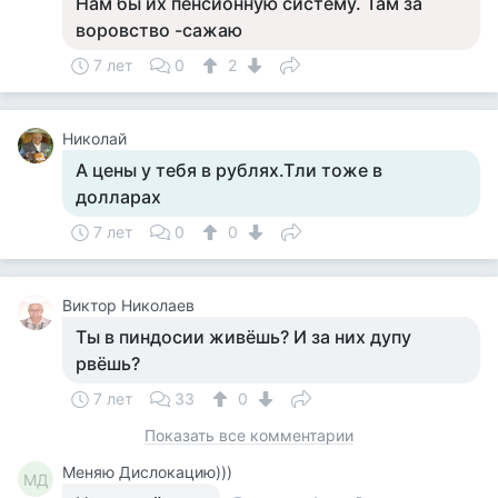
Нам бы их пенсионную систему. Там за
воровство -сажаю
7 лет
0
2
Николай
А цены у тебя в рублях.Тли тоже в
долларах
7 лет
0
0
Виктор Николаев
Ты в пиндосии живёшь? И за них дупу
рвёшь?
7 лет
33
0
Показать все комментарии
Меняю Дислокацию)))
МД