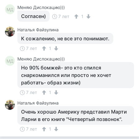
Меняю Дислокацию)))
МД
Согласен)
7 лет
1
Наталья Файзулина
К сожалению, не все это понимают.
7 лет
1
Меняю Дислокацию)))
МД
Но 90% бомжей- это кто спился
снаркоманился или просто не хочет
работать- образ жизни)
7 лет
1
Наталья Файзулина
Очень хорошо Америку представил Марти
Ларни в его книге "Четвертый позвонок".
7 лет
1