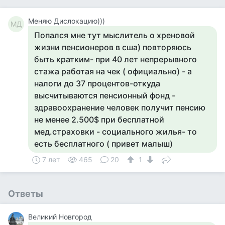
Меняю Дислокацию)))
МД
Попался мне тут мыслитель о хреновой
жизни пенсионеров в сша) повторяюсь
быть кратким- при 40 лет непрерывного
стажа работая на чек ( официально) - а
налоги до 37 процентов-откуда
высчитываются пенсионный фонд -
здравоохранение человек получит пенсию
не менее 2.500$ при бесплатной
мед.страховки - социального жилья- то
есть бесплатного ( привет малыш)
7 лет
465
20
1
Ответы
Великий Новгород