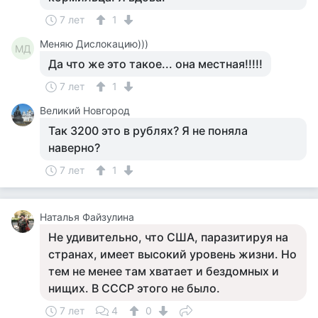
7 лет
1
Меняю Дислокацию)))
МД
Да что же это такое... она местная!!!!!
7 лет
1
Великий Новгород
Так 3200 это в рублях? Я не поняла
наверно?
7 лет
1
Наталья Файзулина
Не удивительно, что США, паразитируя на
странах, имеет высокий уровень жизни. Но
тем не менее там хватает и бездомных и
нищих. В СССР этого не было.
7 лет
4
0