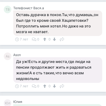
Телефонист Вася.а
ТВ
Оставь дурачка в покое.Ты,что думаешь,он
был где то кроме своей Хацапетовки?
Потроллить меня хотел.Но даже на это
мозга не хватает.
7 лет
0
0
Ason
As
Да уж!Есть и другие места,где люди на
пенсии продолжают жить и радоваться
жизни!А е сть такие,что вечно всем
недовольны
7 лет
0
0
Юлия
Юл