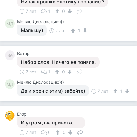
Никак крошке Енотику послание ?
7 лет
1
0
Меняю Дислокацию)))
МД
Малышу)
7 лет
1
Ветер
Ве
Набор слов. Ничего не поняла.
7 лет
1
0
Меняю Дислокацию)))
МД
Да и хрен с этим) забейте)
7 лет
1
Егор
И утром два привета..
7 лет
0
0