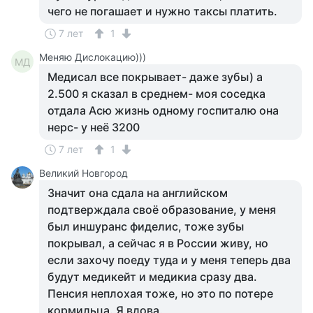
чего не погашает и нужно таксы платить.
7 лет
1
Меняю Дислокацию)))
МД
Медисал все покрывает- даже зубы) а
2.500 я сказал в среднем- моя соседка
отдала Асю жизнь одному госпиталю она
нерс- у неё 3200
7 лет
1
Великий Новгород
Значит она сдала на английском
подтверждала своё образование, у меня
был иншуранс фиделис, тоже зубы
покрывал, а сейчас я в России живу, но
если захочу поеду туда и у меня теперь два
будут медикейт и медикиа сразу два.
Пенсия неплохая тоже, но это по потере
кормильца. Я вдова.