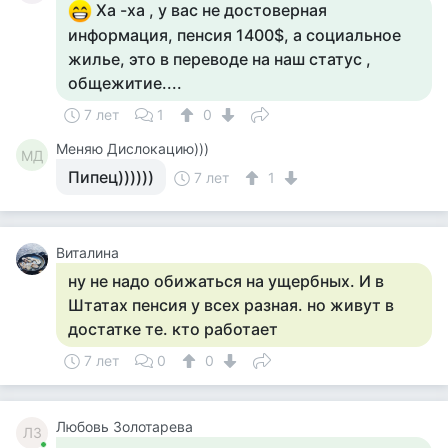
Ха -ха , у вас не достоверная
информация, пенсия 1400$, а социальное
жилье, это в переводе на наш статус ,
общежитие....
7 лет
1
0
Меняю Дислокацию)))
МД
Пипец))))))
7 лет
1
Виталина
ну не надо обижаться на ущербных. И в
Штатах пенсия у всех разная. но живут в
достатке те. кто работает
7 лет
0
0
Любовь Золотарева
ЛЗ