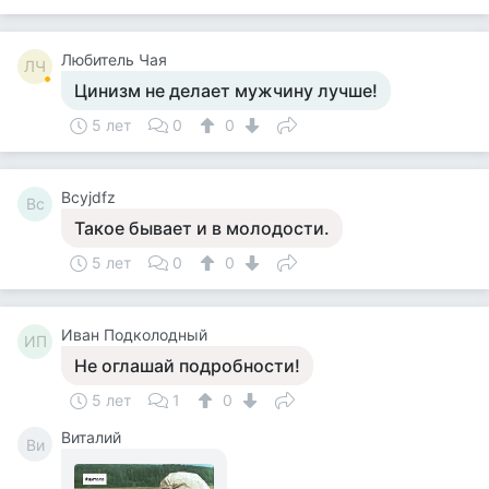
Любитель Чая
ЛЧ
Цинизм не делает мужчину лучше!
5 лет
0
0
Bcyjdfz
Bc
Такое бывает и в молодости.
5 лет
0
0
Иван Подколодный
ИП
Не оглашай подробности!
5 лет
1
0
Виталий
Ви