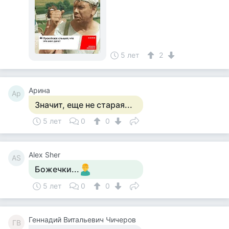
5 лет
2
Арина
Ар
Значит, еще не старая...
5 лет
0
0
Alex Sher
AS
Божечки...
5 лет
0
0
Геннадий Витальевич Чичеров
ГВ