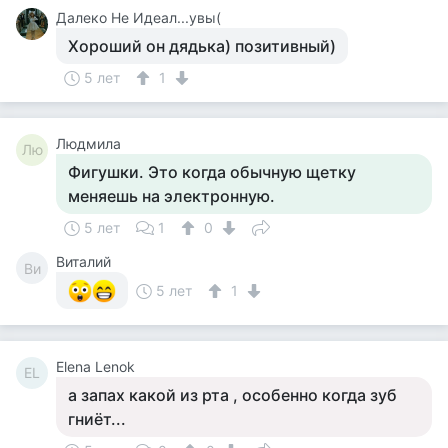
Далеко Не Идеал...увы(
Хороший он дядька) позитивный)
5 лет
1
Людмила
Лю
Фигушки. Это когда обычную щетку
меняешь на электронную.
5 лет
1
0
Виталий
Ви
5 лет
1
Elena Lenok
EL
а запах какой из рта , особенно когда зуб
гниёт...