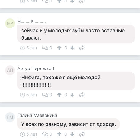
5 лет
0
0
Н....... Р..........
НР
сейчас и у молодых зубы часто вставные
бывают.
5 лет
0
0
Артур Пирожкоff
АП
Нифига, похоже я ещё молодой
!!!!!!!!!!!!!!!!!!!
5 лет
0
0
Галина Мазяркина
ГМ
У всех по разному, зависит от дохода.
5 лет
0
0