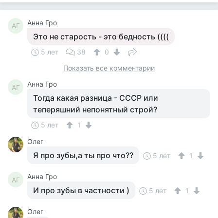
Анна Гро
АГ
Это не старость - это бедность ((((
5 лет
38
0
Показать все комментарии
Анна Гро
АГ
Тогда какая разница - СССР или
теперяшний непонятный строй?
5 лет
1
Олег
Я про зубы,а ты про что??
5 лет
1
Анна Гро
АГ
И про зубы в частности )
5 лет
1
Олег