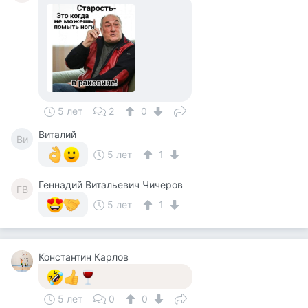
5 лет
2
0
Виталий
Ви
5 лет
1
Геннадий Витальевич Чичеров
ГВ
5 лет
1
Константин Карлов
5 лет
0
0