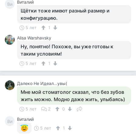
Виталий
Ви
Щётки тоже имеют разный размер и
конфигурацию.
5 лет
1
Alisa Warshavsky
Ну, понятно! Похоже, вы уже готовы к
таким условиям!
5 лет
1
Далеко Не Идеал...увы(
Мне мой стоматолог сказал, что без зубов
жить можно. Модно даже жить, улыбаясь)
5 лет
2
0
Виталий
Ви
5 лет
1