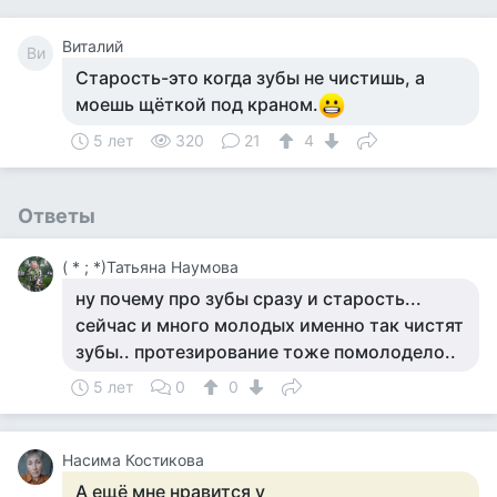
Виталий
Ви
Старость-это когда зубы не чистишь, а
моешь щёткой под краном.
5 лет
320
21
4
Ответы
( * ; *)Татьяна Наумова
ну почему про зубы сразу и старость...
сейчас и много молодых именно так чистят
зубы.. протезирование тоже помолодело..
5 лет
0
0
Насима Костикова
А ещё мне нравится у