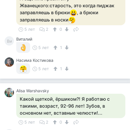
Жванецкого:старость, это когда пиджак
заправляешь в брюки
, а брюки
заправляешь в носки
5 лет
2
0
Виталий
Ви
5 лет
1
Насима Костикова
5 лет
1
Alisa Warshavsky
Какой щеткой, ёршиком?! Я работаю с
такими, возраст, 92-96 лет! Зубов, в
основном нет, вставные челюсти!...
5 лет
2
0