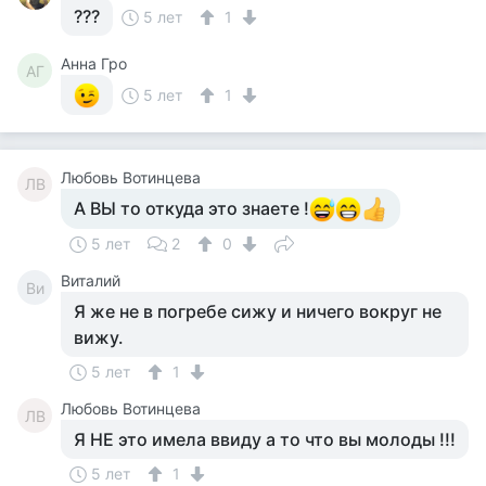
???
5 лет
1
Анна Гро
АГ
5 лет
1
Любовь Вотинцева
ЛВ
А ВЫ то откуда это знаете !
5 лет
2
0
Виталий
Ви
Я же не в погребе сижу и ничего вокруг не
вижу.
5 лет
1
Любовь Вотинцева
ЛВ
Я НЕ это имела ввиду а то что вы молоды !!!
5 лет
1