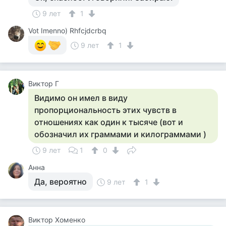
9 лет
1
Vot Imenno) Rhfcjdcrbq
9 лет
1
Виктор Г
Видимо он имел в виду
пропорциональность этих чувств в
отношениях как один к тысяче (вот и
обозначил их граммами и килограммами )
9 лет
1
0
Анна
Да, вероятно
9 лет
1
Виктор Хоменко