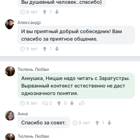
Вы душевный человек..спасибо)
9 лет
1
Александр
И вы приятный добрый собеседник! Вам
спасибо за приятное общение.
9 лет
1
Тюлень Любви
Аннушка, Ницше надо читать с Заратустры.
Вырванный контекст естественно не даст
однозначного понятия.
9 лет
2
0
Анна
Спасибо за совет.
9 лет
1
Тюлень Любви