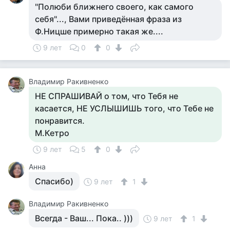
"Полюби ближнего своего, как самого
себя"..., Вами приведённая фраза из
Ф.Ницше примерно такая же....
9 лет
0
0
Владимир Ракивненко
НЕ СПРАШИВАЙ о том, что Тебя не
касается, НЕ УСЛЫШИШЬ того, что Тебе не
понравится.
М.Кетро
9 лет
5
0
Анна
Спасибо)
9 лет
1
Владимир Ракивненко
Всегда - Ваш... Пока.. )))
9 лет
1