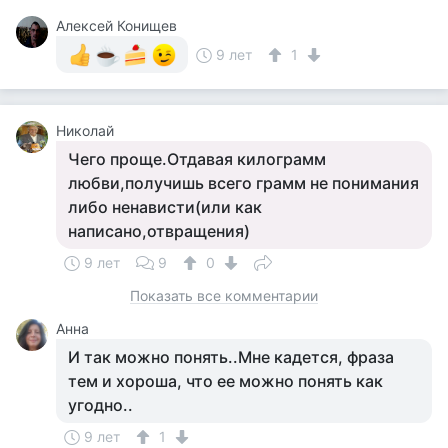
Алексей Конищев
9 лет
1
Николай
Чего проще.Отдавая килограмм
любви,получишь всего грамм не понимания
либо ненависти(или как
написано,отвращения)
9 лет
9
0
Показать все комментарии
Анна
И так можно понять..Мне кадется, фраза
тем и хороша, что ее можно понять как
угодно..
9 лет
1