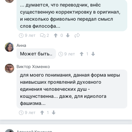
... думается, что переводчик, внёс
существенную корректировку в оригинал,
и несколько фривольно передал смысл
слов философа...
9 лет
2
0
Анна
Может быть..
9 лет
1
Виктор Хоменко
для моего понимания, данная форма меры
наивысших проявлений духовного
единения человеческих душ -
кощунственна... даже, для идиолога
фашизма...
9 лет
1
Алексей Конищев