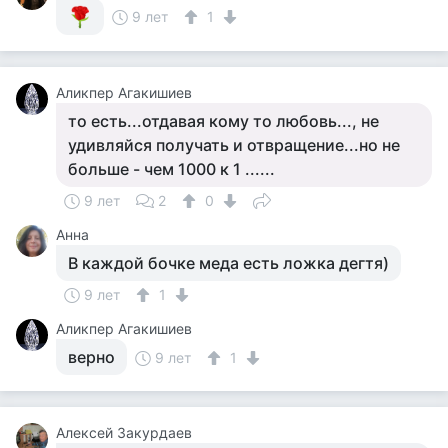
9 лет
1
Аликпер Агакишиев
то есть...отдавая кому то любовь..., не
удивляйся получать и отвращение...но не
больше - чем 1000 к 1 ......
9 лет
2
0
Анна
В каждой бочке меда есть ложка дегтя)
9 лет
1
Аликпер Агакишиев
верно
9 лет
1
Алексей Закурдаев