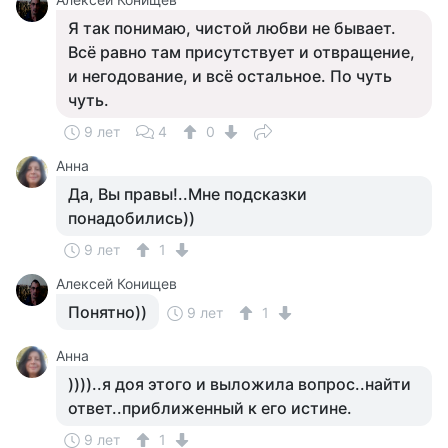
Я так понимаю, чистой любви не бывает.
Всё равно там присутствует и отвращение,
и негодование, и всё остальное. По чуть
чуть.
9 лет
4
0
Анна
Да, Вы правы!..Мне подсказки
понадобились))
9 лет
1
Алексей Конищев
Понятно))
9 лет
1
Анна
))))..я доя этого и выложила вопрос..найти
ответ..приближенный к его истине.
9 лет
1