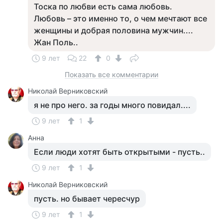
Тоска по любви есть сама любовь.
Любовь – это именно то, о чем мечтают все
женщины и добрая половина мужчин....
Жан Поль..
9 лет
22
0
Показать все комментарии
Николай Верниковский
я не про него. за годы много повидал....
9 лет
1
Анна
Если люди хотят быть открытыми - пусть..
9 лет
1
Николай Верниковский
пусть. но бывает чересчур
9 лет
1