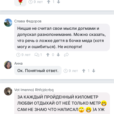
9 лет
1
Слава Федоров
Ницше не считал свои мысли догмами и
допускал разнопонимание. Можно сказать,
что речь о ложке дегтя в бочке меда (хотя
могу и ошибиться). Не испорти!
9 лет
1
0
Анна
Ок. Понятный ответ.
9 лет
1
Vot Imenno) Rhfcjdcrbq
ЗА КАЖДЫЙ ПРОЙДЕННЫЙ КИЛОМЕТР
ЛЮБВИ ОТДЫХАЙ ОТ НЕЁ ТОЛЬКО МЕТР
САМ НЕ ЗНАЮ ЧТО НАПИСАЛ
)А УЖ