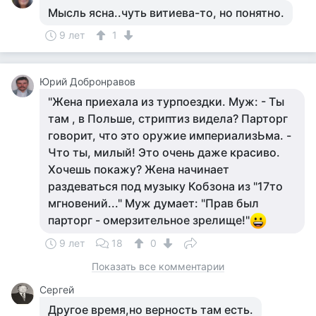
Мысль ясна..чуть витиева-то, но понятно.
9 лет
1
Юрий Добронравов
"Жена приехала из турпоездки. Муж: - Ты
там , в Польше, стриптиз видела? Парторг
говорит, что это оружие империализЬма. -
Что ты, милый! Это очень даже красиво.
Хочешь покажу? Жена начинает
раздеваться под музыку Кобзона из "17то
мгновений..." Муж думает: "Прав был
парторг - омерзительное зрелище!"
9 лет
18
0
Показать все комментарии
Сергей
Другое время,но верность там есть.