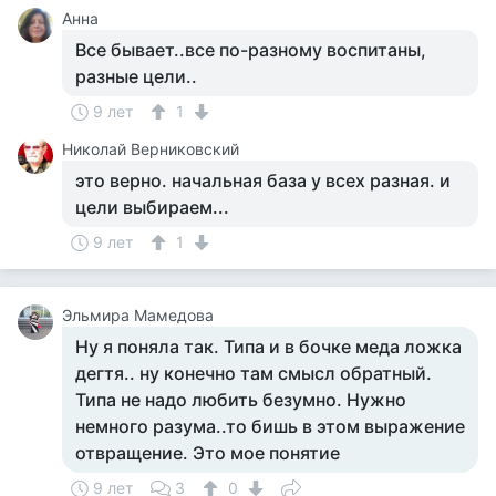
Анна
Все бывает..все по-разному воспитаны,
разные цели..
9 лет
1
Николай Верниковский
это верно. начальная база у всех разная. и
цели выбираем...
9 лет
1
Эльмира Мамедова
Ну я поняла так. Типа и в бочке меда ложка
дегтя.. ну конечно там смысл обратный.
Типа не надо любить безумно. Нужно
немного разума..то бишь в этом выражение
отвращение. Это мое понятие
9 лет
3
0