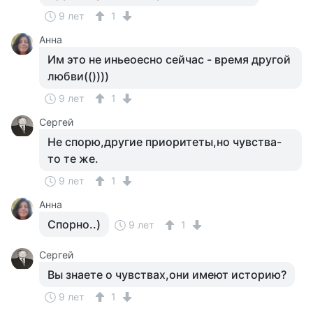
9 лет
1
Анна
Им это не иньеоесно сейчас - время другой
любви(())))
9 лет
1
Сергей
Не спорю,другие приоритеты,но чувства-
то те же.
9 лет
1
Анна
Спорно..)
9 лет
1
Сергей
Вы знаете о чувствах,они имеют историю?
9 лет
1