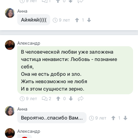
9 лет
1
0
Анна
Айяйяй((((
9 лет
1
Александр
В человеческой любви уже заложена
частица ненависти: Любовь - познание
себя,
Она не есть добро и зло.
Жить невозможно не любя
И в этом сущности зерно.
9 лет
2
0
Анна
Вероятно..спасибо Вам...
9 лет
1
Александр