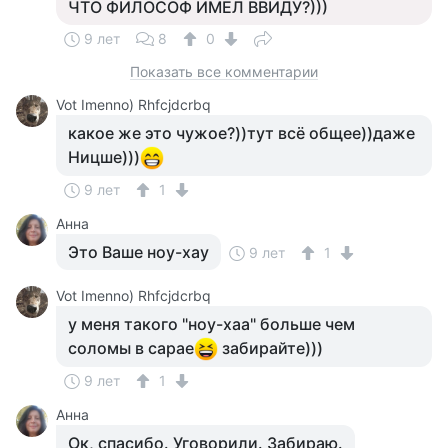
ЧТО ФИЛОСОФ ИМЕЛ ВВИДУ?)))
9 лет
8
0
Показать все комментарии
Vot Imenno) Rhfcjdcrbq
какое же это чужое?))тут всё общее))даже
Ницше)))
9 лет
1
Анна
Это Ваше ноу-хау
9 лет
1
Vot Imenno) Rhfcjdcrbq
у меня такого "ноу-хаа" больше чем
соломы в сарае
забирайте)))
9 лет
1
Анна
Ок, спасибо. Уговорили. Забираю.