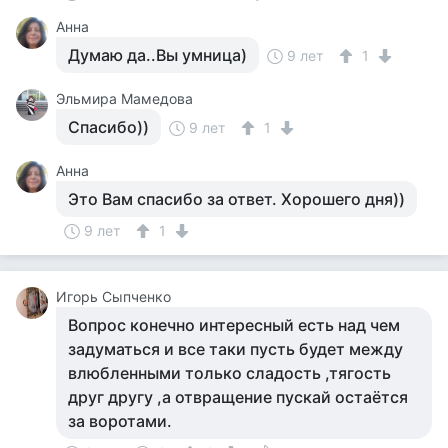
Анна
Думаю да..Вы умница)
9 лет
1
Эльмира Мамедова
Спасибо))
9 лет
1
Анна
Это Вам спасибо за ответ. Хорошего дня))
9 лет
1
Игорь Сыпченко
Вопрос конечно интересный есть над чем
задуматься и все таки пусть будет между
влюбленными только сладость ,тягость
друг другу ,а отвращение пускай остаётся
за воротами.