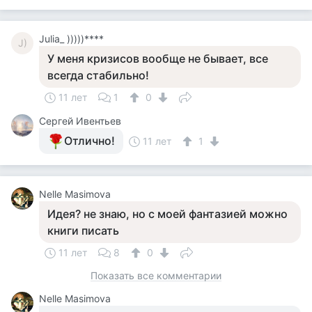
Julia_ )))))****
J)
У меня кризисов вообще не бывает, все
всегда стабильно!
11 лет
1
0
Сергей Ивентьев
Отлично!
11 лет
1
Nelle Masimova
Идея? не знаю, но с моей фантазией можно
книги писать
11 лет
8
0
Показать все комментарии
Nelle Masimova