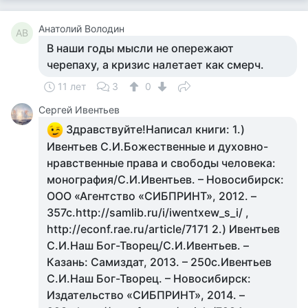
Анатолий Володин
АВ
В наши годы мысли не опережают
черепаху, а кризис налетает как смерч.
11 лет
3
0
Сергей Ивентьев
Здравствуйте!Написал книги: 1.)
Ивентьев С.И.Божественные и духовно-
нравственные права и свободы человека:
монография/С.И.Ивентьев. – Новосибирск:
ООО «Агентство «СИБПРИНТ», 2012. –
357с.http://samlib.ru/i/iwentxew_s_i/ ,
http://econf.rae.ru/article/7171 2.) Ивентьев
С.И.Наш Бог-Творец/С.И.Ивентьев. –
Казань: Самиздат, 2013. – 250с.Ивентьев
С.И.Наш Бог-Творец. – Новосибирск:
Издательство «СИБПРИНТ», 2014. –