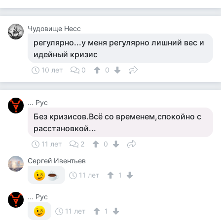
Чудовище Несс
регулярно...у меня регулярно лишний вес и
идейный кризис
10 лет
0
0
... Рус
Без кризисов.Всё со временем,спокойно с
расстановкой...
11 лет
2
0
Сергей Ивентьев
11 лет
1
... Рус
11 лет
1