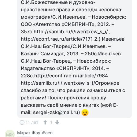
С.И.Божественные и духовно-
нравственные права и свободы человека:
монография/С.И.Ивентьев. – Новосибирск:
ООО «Агентство «СИБПРИНТ», 2012. –
357с.http://samlib.ru/i/iwentxew_s_i/ ,
http://econf.rae.ru/article/7171 2.) Ивентьев
С.И.Наш Бог-Творец/С.И.Ивентьев. –
Казань: Самиздат, 2013. – 250с.Ивентьев
С.И.Наш Бог-Творец. – Новосибирск:
Издательство «СИБПРИНТ», 2014. –
228с.http://econf.rae.ru/article/7984
http://samlib.ru/i/iwentxew_s_i/Огромное
спасибо за то, что решили ознакомиться с
работами! После прочтения прошу
высказать своё мнение о книгах (мой E-
mail: sergei-zsk@mail.ru)
11 лет
1
Марат Жаунбаев
МЖ