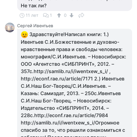
Не так ли?
11 лет
1
0
Сергей Ивентьев
Здравствуйте!Написал книги: 1.)
Ивентьев С.И.Божественные и духовно-
нравственные права и свободы человека:
монография/С.И.Ивентьев. – Новосибирск:
ООО «Агентство «СИБПРИНТ», 2012. –
357с.http://samlib.ru/i/iwentxew_s_i/ ,
http://econf.rae.ru/article/7171 2.) Ивентьев
С.И.Наш Бог-Творец/С.И.Ивентьев. –
Казань: Самиздат, 2013. – 250с.Ивентьев
С.И.Наш Бог-Творец. – Новосибирск:
Издательство «СИБПРИНТ», 2014. –
228с.http://econf.rae.ru/article/7984
http://samlib.ru/i/iwentxew_s_i/Огромное
спасибо за то, что решили ознакомиться с