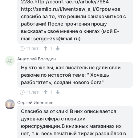
228с.http://econf.rae.ru/article/7984
http://samlib.ru/i/iwentxew_s_i/Огромное
спасибо за то, что решили ознакомиться с
работами! После прочтения прошу
высказать своё мнение о книгах (мой E-
mail: sergei-zsk@mail.ru)
11 лет
1
Анатолий Володин
АВ
Ну что же вы, как писатель не дали свои
резюме по истертой теме: " Хочешь
разбогатеть, создай нового бога"
11 лет
1
Сергей Ивентьев
Спасибо за отклик! В них описывается
духовная сфера с позиции
юриспруденции.В книжных магазинах их
нет, т.к. весь печатный тираж разошёлся в