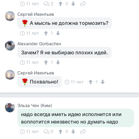
11 лет
3
0
Сергей Ивентьев
А мысль не должна тормозить?
11 лет
1
Alexander Gorbachev
Зачем? Я не выбираю плохих идей.
11 лет
1
Сергей Ивентьев
Похвально!
11 лет
1
Эльза Чен (Ким)
надо всегда иметь идею исполнится или
воплотится неизвестно но думать надо
11 лет
0
0