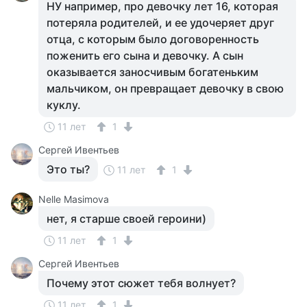
НУ например, про девочку лет 16, которая
потеряла родителей, и ее удочеряет друг
отца, с которым было договоренность
поженить его сына и девочку. А сын
оказывается заносчивым богатеньким
мальчиком, он превращает девочку в свою
куклу.
11 лет
1
Сергей Ивентьев
Это ты?
11 лет
1
Nelle Masimova
нет, я старше своей героини)
11 лет
1
Сергей Ивентьев
Почему этот сюжет тебя волнует?
11 лет
1