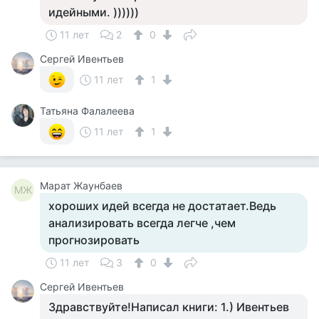
идейными. ))))))
11 лет
2
0
Сергей Ивентьев
11 лет
1
Татьяна Фалалеева
11 лет
1
Марат Жаунбаев
МЖ
хороших идей всегда не достатает.Ведь
анализировать всегда легче ,чем
прогнозировать
11 лет
3
0
Сергей Ивентьев
Здравствуйте!Написал книги: 1.) Ивентьев