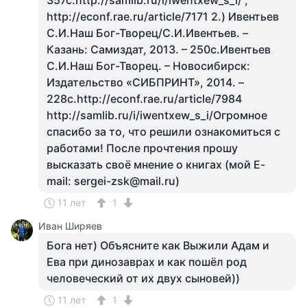
357с.http://samlib.ru/i/iwentxew_s_i/ ,
http://econf.rae.ru/article/7171 2.) Ивентьев
С.И.Наш Бог-Творец/С.И.Ивентьев. –
Казань: Самиздат, 2013. – 250с.Ивентьев
С.И.Наш Бог-Творец. – Новосибирск:
Издательство «СИБПРИНТ», 2014. –
228с.http://econf.rae.ru/article/7984
http://samlib.ru/i/iwentxew_s_i/Огромное
спасибо за то, что решили ознакомиться с
работами! После прочтения прошу
высказать своё мнение о книгах (мой E-
mail: sergei-zsk@mail.ru)
11 лет
1
Иван Ширяев
Бога нет) Объясните как Выжили Адам и
Ева при динозаврах и как пошёл род
человеческий от их двух сыновей))
11 лет
1