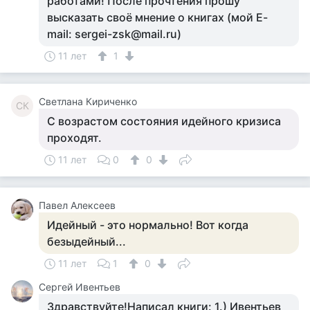
работами! После прочтения прошу
высказать своё мнение о книгах (мой E-
mail: sergei-zsk@mail.ru)
11 лет
1
Светлана Кириченко
СК
С возрастом состояния идейного кризиса
проходят.
11 лет
0
0
Павел Алексеев
Идейный - это нормально! Вот когда
безыдейный...
11 лет
1
0
Сергей Ивентьев
Здравствуйте!Написал книги: 1.) Ивентьев