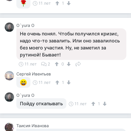
11 лет
1
O`yura O
Не очень понял. Чтобы получился кризис,
надо что-то завалить. Или оно завалилось
без моего участия. Ну, не заметил за
рутиной! Бывает!
11 лет
2
0
Сергей Ивентьев
11 лет
1
O`yura O
Пойду откапывать
11 лет
1
Таисия Иванова