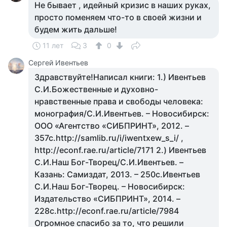
Не бывает , идейный кризис в наших руках,
просто поменяем что-то в своей жизни и
будем жить дальше!
11 лет
3
0
Сергей Ивентьев
Здравствуйте!Написал книги: 1.) Ивентьев
С.И.Божественные и духовно-
нравственные права и свободы человека:
монография/С.И.Ивентьев. – Новосибирск:
ООО «Агентство «СИБПРИНТ», 2012. –
357с.http://samlib.ru/i/iwentxew_s_i/ ,
http://econf.rae.ru/article/7171 2.) Ивентьев
С.И.Наш Бог-Творец/С.И.Ивентьев. –
Казань: Самиздат, 2013. – 250с.Ивентьев
С.И.Наш Бог-Творец. – Новосибирск:
Издательство «СИБПРИНТ», 2014. –
228с.http://econf.rae.ru/article/7984
Огромное спасибо за то, что решили