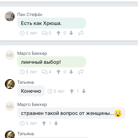
Пан Стефа́н
Есть как Хрюша.
5 лет
0
0
Mарго Беккер
MБ
лиичный выбор!
5 лет
4
0
Татьяна
Конечно
5 лет
1
Mарго Беккер
MБ
страанен такой вопрос от женщины...
5 лет
1
Татьяна