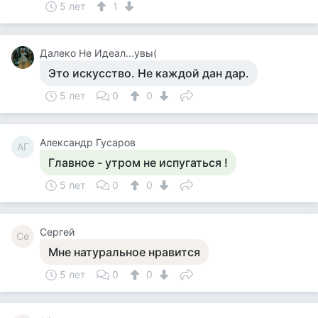
5 лет
1
Далеко Не Идеал...увы(
Это искусство. Не каждой дан дар.
5 лет
0
0
Александр Гусаров
АГ
Главное - утром не испугаться !
5 лет
0
0
Сергей
Се
Мне натуральное нравится
5 лет
0
0