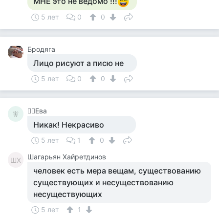
МНЕ это не ведомо !!!
5 лет
0
0
Бродяга
Лицо рисуют а писю не
5 лет
0
0
🧚‍♀️Ева
🧚‍
Никак! Некрасиво
5 лет
1
0
Шагарьян Хайретдинов
ШХ
человек есть мера вещам, существованию
существующих и несуществованию
несуществующих
5 лет
1