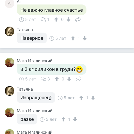
Ali
Al
Не важно главное счастье
5 лет
1
0
Татьяна
Наверное
5 лет
1
Мага Игалинский
и 2 кг силикон в груди?
5 лет
3
0
Татьяна
Извращенец)
5 лет
1
Мага Игалинский
разве
5 лет
1
Мага Игалинский