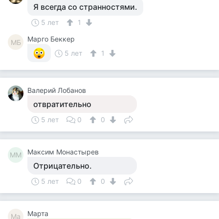
Я всегда со странностями.
5 лет
1
Mарго Беккер
MБ
5 лет
1
Валерий Лобанов
отвратительно
5 лет
0
0
Максим Монастырев
ММ
Отрицательно.
5 лет
0
0
Марта
Ма