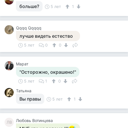
больше?
5 лет
1
Qqqq Qqqqq
лучше видеть естество
5 лет
0
0
Марат
"Осторожно, окрашено!"
5 лет
1
0
Татьяна
Вы правы
5 лет
1
Любовь Вотинцева
ЛВ