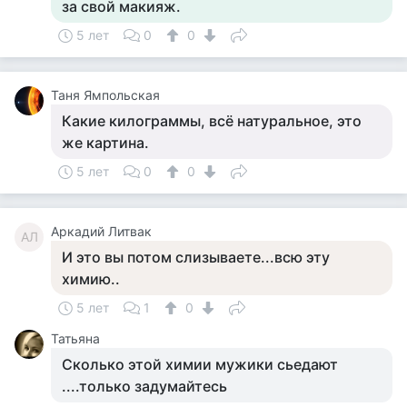
за свой макияж.
5 лет
0
0
Таня Ямпольская
Какие килограммы, всё натуральное, это
же картина.
5 лет
0
0
Аркадий Литвак
АЛ
И это вы потом слизываете...всю эту
химию..
5 лет
1
0
Татьяна
Сколько этой химии мужики сьедают
....только задумайтесь