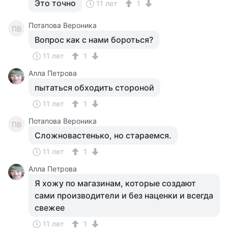
Это точно
11 лет
1
Потапова Вероника
ПВ
Вопрос как с нами бороться?
11 лет
1
Алла Петрова
пытаться обходить стороной
11 лет
1
Потапова Вероника
ПВ
Сложновастенько, но стараемся.
11 лет
1
Алла Петрова
Я хожу по магазинам, которые создают
сами производители и без наценки и всегда
свежее
11 лет
1