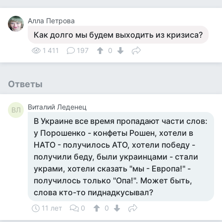
Алла Петрова
Как долго мы будем выходить из кризиса?
1 411
197
0
Ответы
Виталий Леденец
ВЛ
В Украине все время пропадают части слов:
у Порошенко - конфеты Рошен, хотели в
НАТО - получилось АТО, хотели победу -
получили беду, были украинцами - стали
украми, хотели сказать "мы - Европа!" -
получилось только "Опа!". Может быть,
слова кто-то пиднадкусывал?
11 лет
0
0