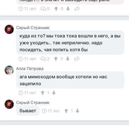
11 лет
0
0
Серый Странник
куда из то? мы тока тока вошли в него, а вы
уже уходить.. так неприлично. надо
посидеть, чая попить хотя бы
11 лет
2
0
Алла Петрова
ага мимоходом вообще хотели но нас
зацепило
11 лет
1
Серый Странник
бывает
11 лет
1