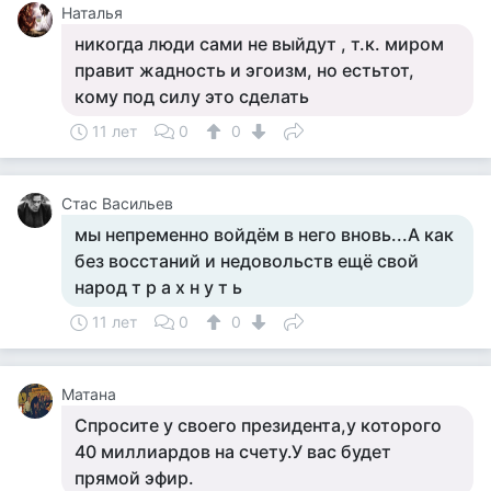
Наталья
никогда люди сами не выйдут , т.к. миром
правит жадность и эгоизм, но естьтот,
кому под силу это сделать
11 лет
0
0
Стас Васильев
мы непременно войдём в него вновь...А как
без восстаний и недовольств ещё свой
народ т р а х н у т ь
11 лет
0
0
Матана
Спросите у своего президента,у которого
40 миллиардов на счету.У вас будет
прямой эфир.