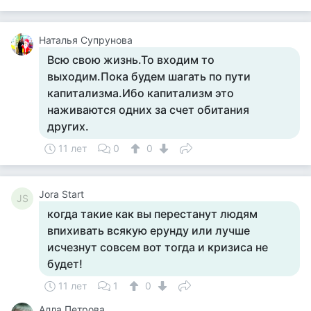
Наталья Супрунова
Всю свою жизнь.То входим то
выходим.Пока будем шагать по пути
капитализма.Ибо капитализм это
наживаются одних за счет обитания
других.
11 лет
0
0
Jora Start
JS
когда такие как вы перестанут людям
впихивать всякую ерунду или лучше
исчезнут совсем вот тогда и кризиса не
будет!
11 лет
1
0
Алла Петрова