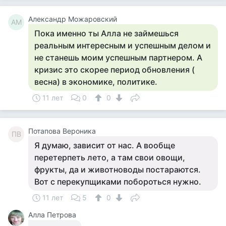
Александр Можаровский
АМ
Пока именно ты Алла не займешься
реальным интересным и успешным делом и
не станешь моим успешным партнером. А
кризис это скорее период обновления (
весна) в экономике, политике.
11 лет
0
0
Потапова Вероника
ПВ
Я думаю, зависит от нас. А вообще
перетерпеть лето, а там свои овощи,
фрукты, да и животноводы постараются.
Вот с перекупщиками побороться нужно.
11 лет
5
0
Алла Петрова