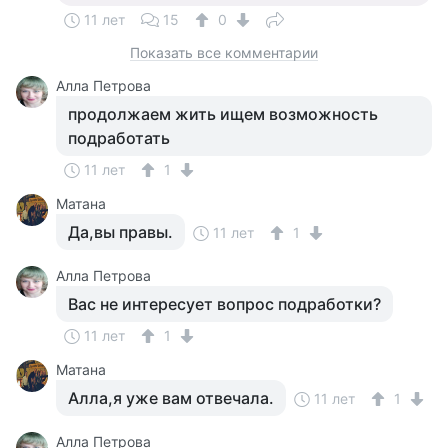
11 лет
15
0
Показать все комментарии
Алла Петрова
продолжаем жить ищем возможность
подработать
11 лет
1
Матана
Да,вы правы.
11 лет
1
Алла Петрова
Вас не интересует вопрос подработки?
11 лет
1
Матана
Алла,я уже вам отвечала.
11 лет
1
Алла Петрова