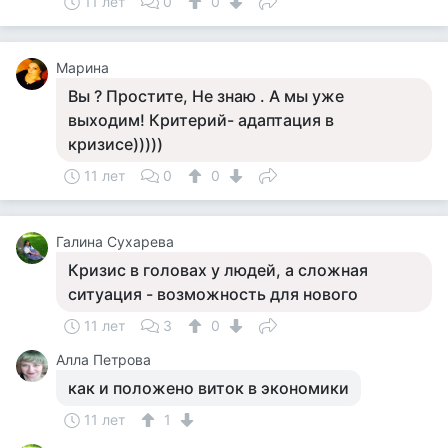
11 лет
0
0
Марина
Вы ? Простите, Не знаю . А мы уже
выходим! Критерий- адаптация в
кризисе)))))
11 лет
0
0
Галина Сухарева
Кризис в головах у людей, а сложная
ситуация - возможность для нового
11 лет
3
0
Алла Петрова
как и положено виток в экономики
11 лет
1