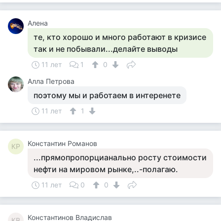
Алена
те, кто хорошо и много работают в кризисе
так и не побывали...делайте выводы
11 лет
1
0
Алла Петрова
поэтому мы и работаем в интеренете
11 лет
1
Константин Романов
КР
...прямопропорцианально росту стоимости
нефти на мировом рынке,..-полагаю.
11 лет
0
0
Константинов Владислав
КВ