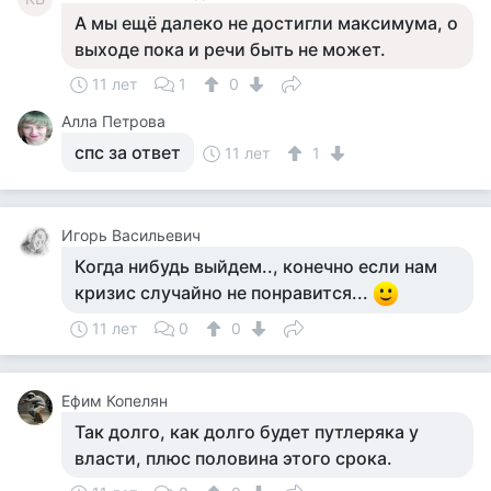
А мы ещё далеко не достигли максимума, о
выходе пока и речи быть не может.
11 лет
1
0
Алла Петрова
спс за ответ
11 лет
1
Игорь Васильевич
Когда нибудь выйдем.., конечно если нам
кризис случайно не понравится...
11 лет
0
0
Ефим Копелян
Так долго, как долго будет путлеряка у
власти, плюс половина этого срока.