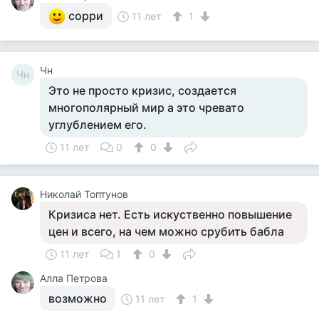
сорри
11 лет
1
Чн
Чн
Это не просто кризис, создается
многополярный мир а это чревато
углублением его.
11 лет
0
0
Николай Топтунов
Кризиса нет. Есть искуственно повышение
цен и всего, на чем можно срубить бабла
11 лет
1
0
Алла Петрова
возможно
11 лет
1