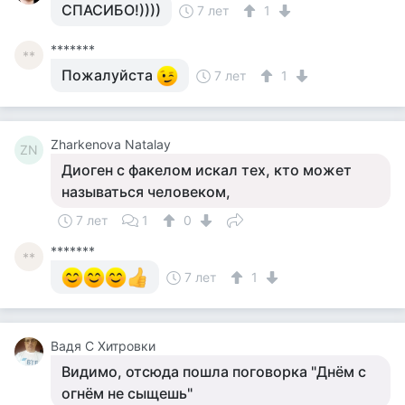
СПАСИБО!))))
7 лет
1
*******
**
Пожалуйста
7 лет
1
Zharkenova Natalay
ZN
Диоген с факелом искал тех, кто может
называться человеком,
7 лет
1
0
*******
**
7 лет
1
Вадя С Хитровки
Видимо, отсюда пошла поговорка "Днём с
огнём не сыщешь"