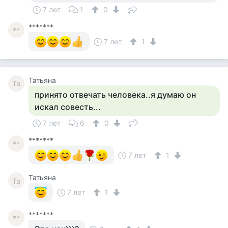
7 лет
1
0
*******
**
7 лет
1
Татьяна
Та
принято отвечать человека..я думаю он
искал совесть...
7 лет
6
0
*******
**
7 лет
1
Татьяна
Та
7 лет
1
*******
**