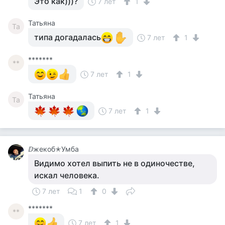
Это как)))?
7 лет
1
Татьяна
Та
типа догадалась
7 лет
1
*******
**
7 лет
1
Татьяна
Та
7 лет
1
ⅅжекоб✭Умба
Видимо хотел выпить не в одиночестве,
искал человека.
7 лет
1
0
*******
**
7 лет
1