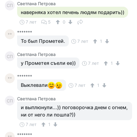
Светлана Петрова
СП
наверняка хотел печень людям подарить))
7 лет
5
0
*******
**
То был Прометей.
7 лет
1
Светлана Петрова
СП
у Прометея съели ее))
7 лет
1
*******
**
Выклевали
7 лет
1
Светлана Петрова
СП
и выплюнули...)) поговорочка днем с огнем,
ни от него ли пошла?))
7 лет
1
*******
**