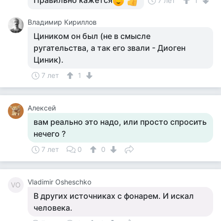
Правильно кажется
7 лет
1
Владимир Кириллов
Циником он был (не в смысле
ругательства, а так его звали - Диоген
Циник).
7 лет
1
Алексей
вам реально это надо, или просто спросить
нечего ?
7 лет
0
0
Vladimir Osheschko
VO
В других источниках с фонарем. И искал
человека.