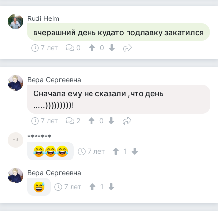
Rudi Helm
вчерашний день кудато подлавку закатился
7 лет
0
0
Вера Сергеевна
Сначала ему не сказали ,что день
.....)))))))))!
7 лет
2
0
*******
**
7 лет
1
Вера Сергеевна
7 лет
1