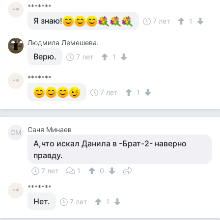
*******
**
Я знаю!
7 лет
1
Людмила Лемешева.
Верю.
7 лет
1
*******
**
7 лет
1
Саня Минаев
СМ
А,что искал Данила в -Брат-2- наверно
правду.
7 лет
1
0
*******
**
Нет.
7 лет
1