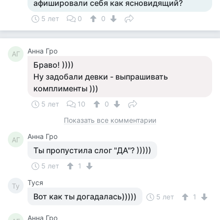
афишировали себя как ясновидящий?
5 лет
0
0
Анна Гро
АГ
Браво! ))))
Ну задобали девки - выпрашивать
комплименты )))
5 лет
10
0
Показать все комментарии
Анна Гро
АГ
Ты пропустила слог "ДА"? )))))
5 лет
1
Tycя
Ty
Вот как ты догадалась)))))
5 лет
1
Анна Гро