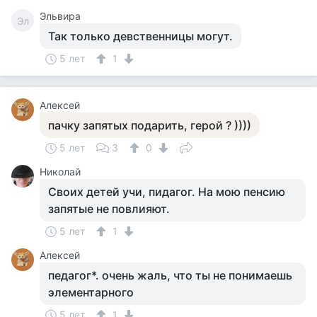
Эльвира
Эл
Так только девственницы могут.
5 лет
1
Алексей
пачку запятых подарить, герой ? ))))
5 лет
3
0
Николай
Своих детей учи, пидагог. На мою пенсию
запятые не повлияют.
5 лет
1
Алексей
педагог*. очень жаль, что ты не понимаешь
элементарного
5 лет
1