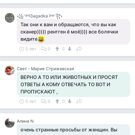
꧁༺Зagadka ༻꧂
Так они к вам и обращаются, что вы как
сканер))))) рентген ё моё)))) все болячки
видите
5 лет
0
0
Свет - Мария Стрижевская
ВЕРНО А ТО ИЛИ ЖИВОТНЫХ И ПРОСЯТ
ОТВЕТЫ А КОМУ ОТВЕЧАТЬ ТО ВОТ И
ПРОПУСКАЮТ ,
5 лет
0
0
Алина N
очень странные просьбы от женщин. Вы