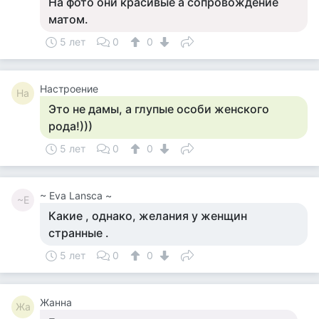
На фото они красивые а сопровождение
матом.
5 лет
0
0
Настроение
На
Это не дамы, а глупые особи женского
рода!)))
5 лет
0
0
~ Eva Lansca ~
~E
Какие , однако, желания у женщин
странные .
5 лет
0
0
Жанна
Жа