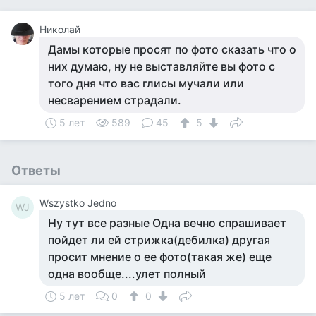
Николай
Дамы которые просят по фото сказать что о
них думаю, ну не выставляйте вы фото с
того дня что вас глисы мучали или
несварением страдали.
5 лет
589
45
5
Ответы
Wszystko Jedno
WJ
Ну тут все разные Одна вечно спрашивает
пойдет ли ей стрижка(дебилка) другая
просит мнение о ее фото(такая же) еще
одна вообще....улет полный
5 лет
0
0