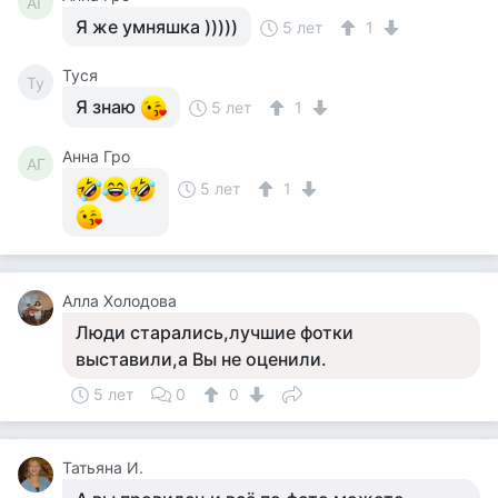
АГ
Я же умняшка )))))
5 лет
1
Tycя
Ty
Я знаю
5 лет
1
Анна Гро
АГ
5 лет
1
Алла Холодова
Люди старались,лучшие фотки
выставили,а Вы не оценили.
5 лет
0
0
Татьяна И.