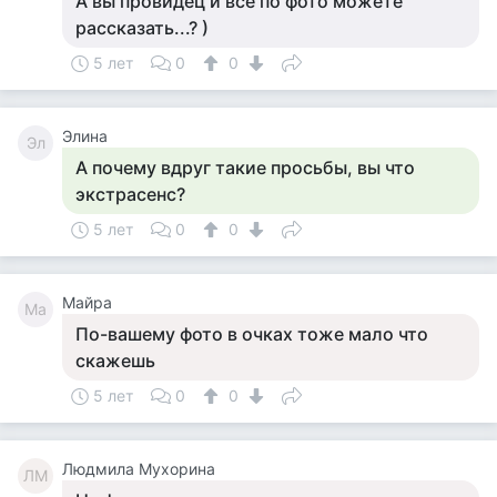
А вы провидец и всё по фото можете
рассказать...? )
5 лет
0
0
Элина
Эл
А почему вдруг такие просьбы, вы что
экстрасенс?
5 лет
0
0
Майра
Ма
По-вашему фото в очках тоже мало что
скажешь
5 лет
0
0
Людмила Мухорина
ЛМ