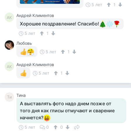
5 лет
1
Андрей Климентов
АК
Хорошее поздравление! Спасибо!
5 лет
1
Любовь
5 лет
1
Андрей Климентов
АК
5 лет
1
Тина
Ти
А выставлять фото надо днем позже от
того дня как глисы отмучают и сварение
начнется?
5 лет
0
0