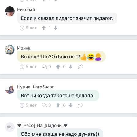
Николай
Если я сказал пидагог значит пидагог.
5 лет
1
Ирина
Во как!!!Шо?Отбою нет?
5 лет
0
0
Нурия Шагабиева
Вот никогда такого не делала .
5 лет
0
0
♥_Небо[_На_]Ладони_♥
♥_
Обо мне вааще не надо думать))