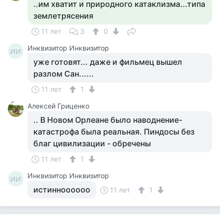
..им хватит и природного катаклизма...типа
землетрясения
11 лет
3
0
Инквизитор Инквизитор
ИИ
уже готовят... даже и фильмец вышел
разлом Сан......
11 лет
1
Алексей Гриценко
.. В Новом Орлеане было наводнение-
катастрофа была реальная. Пиндосы без
благ цивилизации - обречены
11 лет
1
Инквизитор Инквизитор
ИИ
истинноооооо
11 лет
1