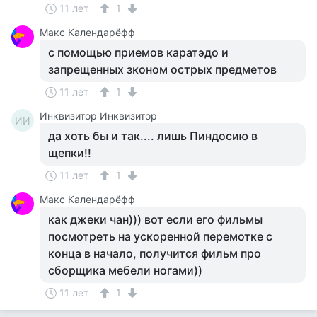
11 лет
1
Макс Календарёфф
с помощью приемов каратэдо и
запрещенных зконом острых предметов
11 лет
1
Инквизитор Инквизитор
ИИ
да хоть бы и так.... лишь Пиндосию в
щепки!!
11 лет
1
Макс Календарёфф
как джеки чан))) вот если его фильмы
посмотреть на ускоренной перемотке с
конца в начало, получится фильм про
сборщика мебели ногами))
11 лет
1