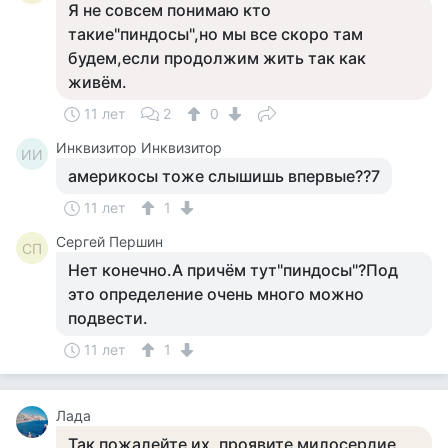
Я не совсем понимаю кто
такие"пиндосы",но мы все скоро там
будем,если продолжим жить так как
живём.
11 лет
2
0
Инквизитор Инквизитор
ИИ
америкосы тоже слышишь впервые??7
11 лет
1
Сергей Першин
СП
Нет конечно.А причём тут"пиндосы"?Под
это определение очень много можно
подвести.
11 лет
1
Лада
Так пожалейте их, проявите милосердие,