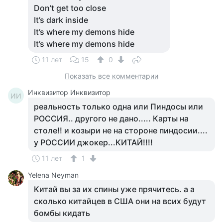
Don’t get too close
It’s dark inside
It’s where my demons hide
It’s where my demons hide
11 лет
15
0
Показать все комментарии
Инквизитор Инквизитор
ИИ
реальность только одна или Пиндосы или
РОССИЯ.. другого не дано..... Карты на
столе!! и козыри не на стороне пиндосии....
у РОССИИ джокер...КИТАЙ!!!!
11 лет
1
Yelena Neyman
Китай вы за их спины уже прячитесь. а а
сколько китайцев в США они на всих будут
бомбы кидать