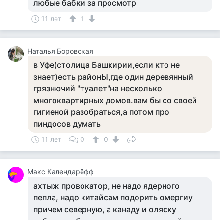
любые бабки за просмотр
11 лет
1
Наталья Боровская
в Уфе(столица Башкирии,если кто не
знает)есть районЫ,где один деревянный
грязнючий "туалет"на несколько
многоквартирных домов.вам бы со своей
гигиеной разобраться,а потом про
пиндосов думать
11 лет
0
0
Макс Календарёфф
ахтыж провокатор, не надо ядерного
пепла, надо китайсам подорить омергиу
причем северную, а канаду и оляску