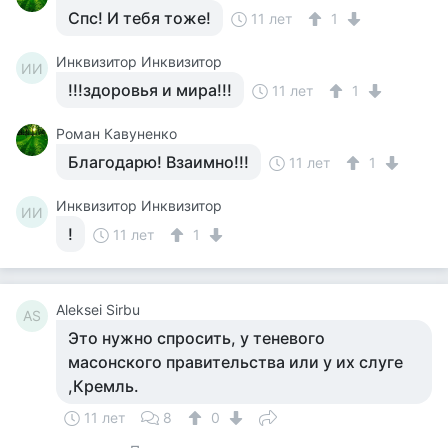
Спс! И тебя тоже!
11 лет
1
Инквизитор Инквизитор
ИИ
!!!здоровья и мира!!!
11 лет
1
Роман Кавуненко
Благодарю! Взаимно!!!
11 лет
1
Инквизитор Инквизитор
ИИ
!
11 лет
1
Aleksei Sirbu
AS
Это нужно спросить, у теневого
масонского правительства или у их слуге
,Кремль.
11 лет
8
0