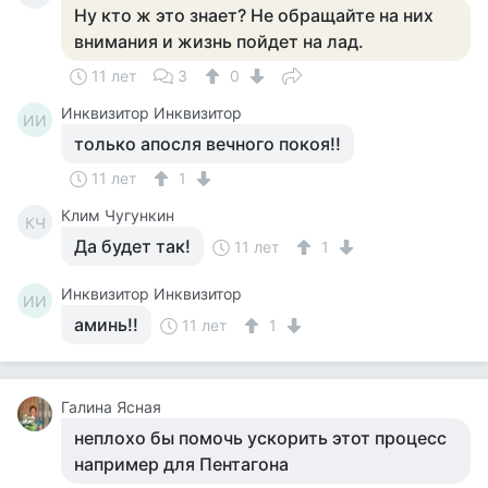
Ну кто ж это знает? Не обращайте на них
внимания и жизнь пойдет на лад.
11 лет
3
0
Инквизитор Инквизитор
ИИ
только апосля вечного покоя!!
11 лет
1
Клим Чугункин
КЧ
Да будет так!
11 лет
1
Инквизитор Инквизитор
ИИ
аминь!!
11 лет
1
Галина Ясная
неплохо бы помочь ускорить этот процесс
например для Пентагона