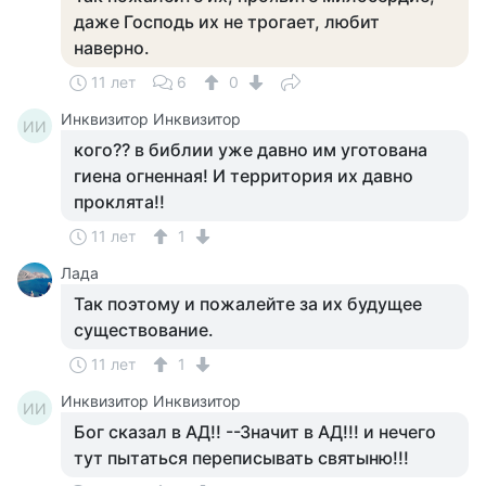
даже Господь их не трогает, любит
наверно.
11 лет
6
0
Инквизитор Инквизитор
ИИ
кого?? в библии уже давно им уготована
гиена огненная! И территория их давно
проклята!!
11 лет
1
Лада
Так поэтому и пожалейте за их будущее
существование.
11 лет
1
Инквизитор Инквизитор
ИИ
Бог сказал в АД!! --Значит в АД!!! и нечего
тут пытаться переписывать святыню!!!