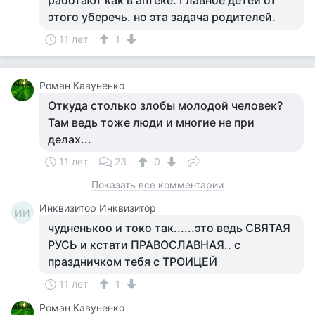
работают как в аптеке. Главное детей от
этого уберечь. но эта задача родителей.
11 лет
1
Роман Кавуненко
Откуда столько злобы молодой человек?
Там ведь тоже люди и многие не при
делах...
11 лет
23
0
Показать все комментарии
Инквизитор Инквизитор
ИИ
чудненькоо и токо так......это ведь СВЯТАЯ
РУСЬ и кстати ПРАВОСЛАВНАЯ.. с
праздничком тебя с ТРОИЦЕЙ
11 лет
1
Роман Кавуненко