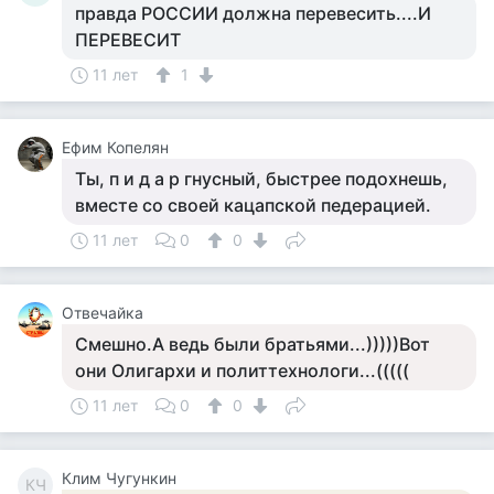
правда РОССИИ должна перевесить....И
ПЕРЕВЕСИТ
11 лет
1
Ефим Копелян
Ты, п и д а р гнусный, быстрее подохнешь,
вместе со своей кацапской педерацией.
11 лет
0
0
Отвечайка
Смешно.А ведь были братьями...)))))Вот
они Олигархи и политтехнологи...(((((
11 лет
0
0
Клим Чугункин
КЧ