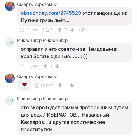
Смерть Укрозомби
obsuzhday.com/2745529
этот гандонище на
Путина грязь льёт...
11 лет
3
0
Инквизитор Инквизитор
ИИ
отправил я его советом за Немцовым в
края богатые дичью.......:)))
11 лет
1
Смерть Укрозомби
11 лет
1
Инквизитор Инквизитор
ИИ
это скоро будет самым проторенным путём
для всех ЛИБЕРАСТОВ... Навальный,
Каспаров.. и другие политические
проститутки...