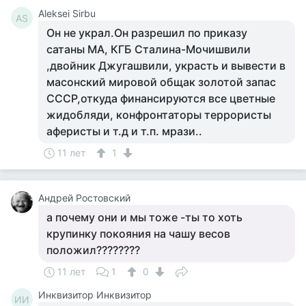
Aleksei Sirbu
AS
Он не украл.Он разрешил по приказу
сатаны МА, КГБ Сталина-Мочишвили
,двойник Джугашвили, украсть и вывести в
масонский мировой общак золотой запас
СССР,откуда финансируются все цветные
жидобляди, конфронтаторы террористы
аферисты и т.д и т.п. мрази..
11 лет
1
Андрей Ростовский
а почему они и мы тоже -ты то хоть
крупинку покояния на чашу весов
положил????????
11 лет
1
0
Инквизитор Инквизитор
ИИ