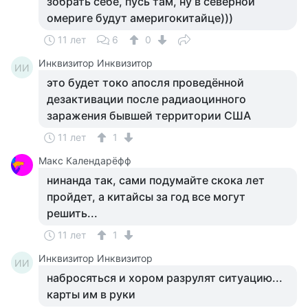
зобрать себе, пусь там, ну в северной
омериге будут америгокитайце)))
11 лет
6
0
Инквизитор Инквизитор
ИИ
это будет токо апосля проведённой
дезактивации после радиаоцинного
заражения бывшей территории США
11 лет
1
Макс Календарёфф
нинанда так, сами подумайте скока лет
пройдет, а китайсы за год все могут
решить...
11 лет
1
Инквизитор Инквизитор
ИИ
набросяться и хором разрулят ситуацию...
карты им в руки