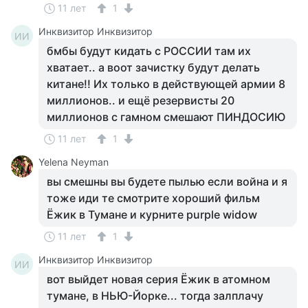
11 лет
1
Инквизитор Инквизитор
ИИ
бмбы будут кидать с РОССИИ там их
хватает.. а воот зачистку будут делать
китане!! Их только в действующей армии 8
миллионов.. и ещё резервисты 20
миллионов с гамном смешают ПИНДОСИЮ
11 лет
1
Yelena Neyman
вы смешны вы будете пылью если война и я
тоже иди те смотрите хороший фильм
Ёжик в Тумане и курните purple widow
11 лет
1
Инквизитор Инквизитор
ИИ
вот выйдет новая серия Ёжик в атомном
тумане, в НЬЮ-Йорке... тогда залплачу