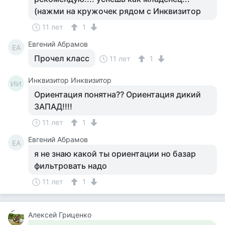
(нажми на кружочек рядом с Инквизитор
11 лет
1
Евгений Абрамов
ЕА
Прочел класс
11 лет
1
Инквизитор Инквизитор
ИИ
Ориентация понятна?? Ориентация дикий
ЗАПАД!!!!
11 лет
1
Евгений Абрамов
ЕА
я не знаю какой ты ориентации но базар
фильтровать надо
11 лет
1
Алексей Гриценко