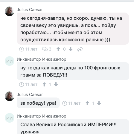
Julius Caesar
не сегодня-завтра, но скоро. думаю, ты на
своем веку это увидишь. а пока... пойду
поработаю... чтобы мечта об этом
осуществилась как можно раньше.)))
11 лет
3
0
Инквизитор Инквизитор
ИИ
ну тогда как наши деды по 100 фронтовых
грамм за ПОБЕДУ!!!
11 лет
1
Julius Caesar
за победу! ура!
11 лет
1
Инквизитор Инквизитор
ИИ
Слава Великой Российской ИМПЕРИИ!!!
уряяяяя