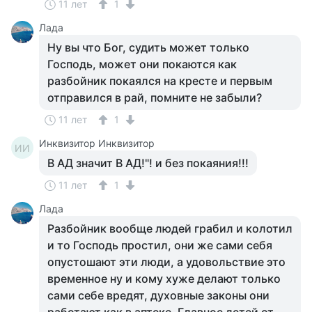
11 лет
1
Лада
Ну вы что Бог, судить может только
Господь, может они покаются как
разбойник покаялся на кресте и первым
отправился в рай, помните не забыли?
11 лет
1
Инквизитор Инквизитор
ИИ
В АД значит В АД!"! и без покаяния!!!
11 лет
1
Лада
Разбойник вообще людей грабил и колотил
и то Господь простил, они же сами себя
опустошают эти люди, а удовольствие это
временное ну и кому хуже делают только
сами себе вредят, духовные законы они