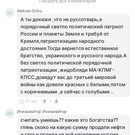
Показать все комментарии
Aleksei Sirbu
AS
А ты докажи ,что не руссотварь,а
порядочный светло политический патриот
России и планеты Земля и требуй от
Кремля,патриотизацию народного
достояния.Тогда вернется естественное
братство, украинского и русского народа.А
без светло политической порядочной
патриотизации ,жидобляди МА-КПМГ-
КПСС,доведут вас до третьей мировой
войны как довели красных с белыми,потом
с коричневыми ,а сейчас с голубыми ..
11 лет
1
Инквизитор Инквизитор
ИИ
считать умеешь?? какие это богатства??
глянь скоко на какую сумму продали нефти
и газа и подели на всё население россии..