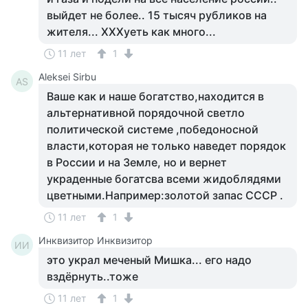
выйдет не более.. 15 тысяч рубликов на
жителя... ХХХуеть как много...
11 лет
1
Aleksei Sirbu
AS
Ваше как и наше богатство,находится в
альтернативной порядочной светло
политической системе ,победоносной
власти,которая не только наведет порядок
в России и на Земле, но и вернет
украденные богатсва всеми жидоблядями
цветными.Например:золотой запас СССР .
11 лет
1
Инквизитор Инквизитор
ИИ
это украл меченый Мишка... его надо
вздёрнуть..тоже
11 лет
1