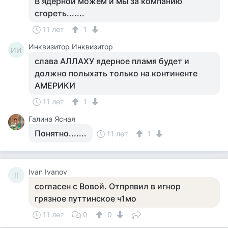
В ядерной можем и мы за компанию
сгореть.......
11 лет
1
Инквизитор Инквизитор
ИИ
слава АЛЛАХУ ядерное пламя будет и
должно полыхать только на континенте
АМЕРИКИ
11 лет
1
Галина Ясная
Понятно.......
11 лет
1
Ivan Ivanov
II
согласен с Вовой. Отпрпвил в игнор
грязное путтинское ч1мо
11 лет
0
0