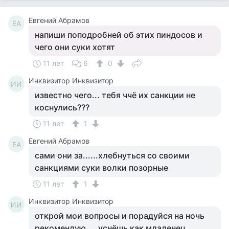
Евгений Абрамов
ЕА
напиши поподробней об этих пиндосов и
чего они суки хотят
11 лет
6
0
Инквизитор Инквизитор
ИИ
известно чего... тебя ччё их санкции не
коснулись???
11 лет
1
Евгений Абрамов
ЕА
сами они за......хлебнуться со своими
санкциями суки волки позорные
11 лет
1
Инквизитор Инквизитор
ИИ
открой мои вопросы и порадуйся на ночь
рекомендую.... уснёшь как младенец...