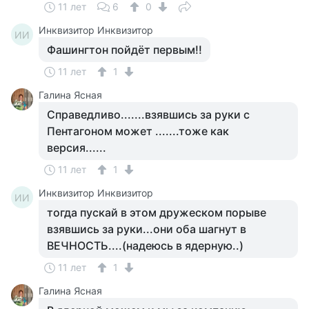
11 лет
6
0
Инквизитор Инквизитор
ИИ
Фашингтон пойдёт первым!!
11 лет
1
Галина Ясная
Справедливо.......взявшись за руки с
Пентагоном может .......тоже как
версия......
11 лет
1
Инквизитор Инквизитор
ИИ
тогда пускай в этом дружеском порыве
взявшись за руки...они оба шагнут в
ВЕЧНОСТЬ....(надеюсь в ядерную..)
11 лет
1
Галина Ясная