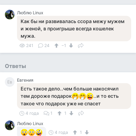
Люблю Linux
Как бы ни развивалась ссора межу мужем
и женой, в проигрыше всегда кошелек
мужа.
241
24
−1
Ответы
Евгения
Ев
Есть такое дело..чем больше накосячил
тем дороже подарок
..и то есть
такое что подарок уже не спасет
4 года
1
1
Люблю Linux
4 года
1