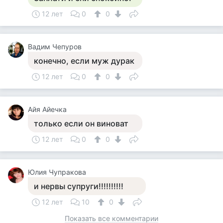
12 лет
0
0
Вадим Чепуров
конечно, если муж дурак
12 лет
0
0
Айя Айечка
только если он виноват
12 лет
0
0
Юлия Чупракова
и нервы супруги!!!!!!!!!!
12 лет
10
0
Показать все комментарии