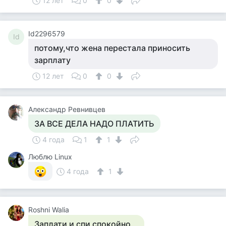
12 лет
0
0
Id2296579
Id
потому,что жена перестала приносить
зарплату
12 лет
0
0
Александр Ревнивцев
ЗА ВСЕ ДЕЛА НАДО ПЛАТИТЬ
4 года
1
1
Люблю Linux
4 года
1
Roshni Walia
Заплати и спи спокойно.