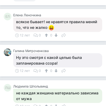
Елена Леночкина
ЕЛ
всякое бывает! не нравятся правила меняй
то, что не жалко
12 лет
0
0
Галина Митроченкова
Ну это смотря с какой целью была
запланирована ссора!
12 лет
0
0
Людмила Шпольвинд
ЛШ
не каждая женшина материально зависима
от мужа