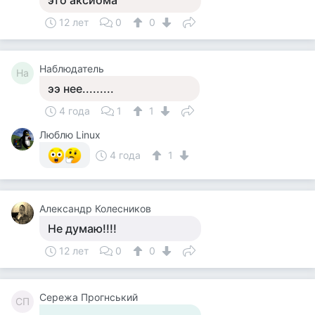
это аксиома
12 лет
0
0
Наблюдатель
На
ээ нее.........
4 года
1
1
Люблю Linux
4 года
1
Александр Колесников
Не думаю!!!!
12 лет
0
0
Сережа Прогнський
СП