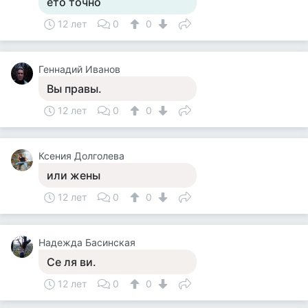
ето точно
12 лет
0
0
Геннадий Иванов
Вы правы.
12 лет
0
0
Ксения Долголева
или жены
12 лет
0
0
Надежда Басинская
Се ля ви.
12 лет
0
0