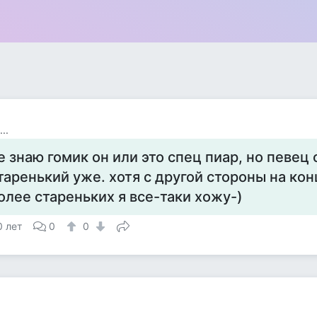
..
е знаю гомик он или это спец пиар, но певец 
таренький уже. хотя с другой стороны на ко
олее стареньких я все-таки хожу-)
0 лет
0
0