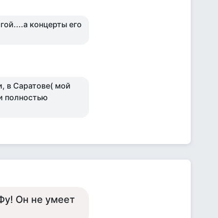
гой....а концерты его
и, в Саратове( мой
ли полностью
Фу! Он не умеет