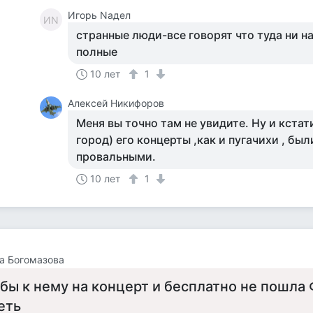
Игорь Nадел
ИN
странные люди-все говорят что туда ни на
полные
10 лет
1
Алексей Никифоров
Меня вы точно там не увидите. Ну и кстат
город) его концерты ,как и пугачихи , бы
провальными.
10 лет
1
а Богомазова
 бы к нему на концерт и бесплатно не пошла 
еть