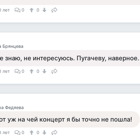
0 лет
0
0
а Брянцева
е знаю, не интересуюсь. Пугачеву, наверное.
0 лет
0
0
ра Федяева
от уж на чей концерт я бы точно не пошла!
0 лет
0
0