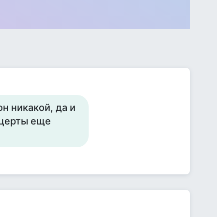
он никакой, да и
нцерты еще