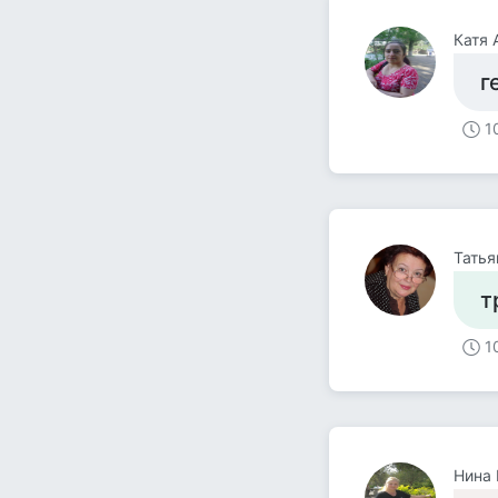
Катя 
г
1
Татья
т
1
Нина