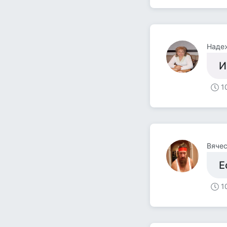
Наде
И
1
Вячес
Е
1