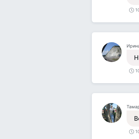
1
Ирин
Н
1
Тама
В
1