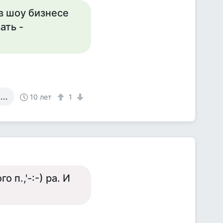
в шоу бизнесе
ать -
..
10 лет
1
 п.,'-:-) ра. И