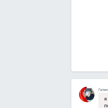
Галин
я
п