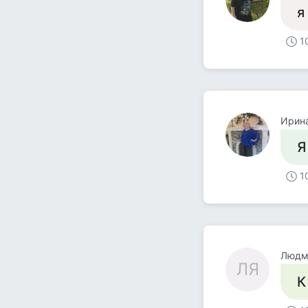
я
1
Ирина
Я
1
Людмила
ЛЯ
К