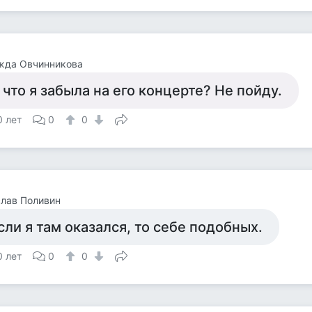
жда Овчинникова
 что я забыла на его концерте? Не пойду.
0 лет
0
0
лав Поливин
сли я там оказался, то себе подобных.
0 лет
0
0