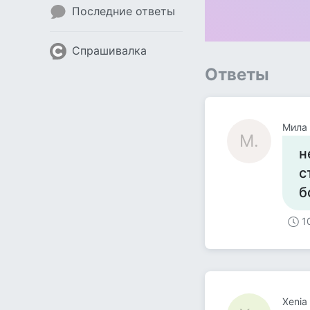
Последние ответы
Спрашивалка
Ответы
Мила .
М.
н
с
б
1
Xenia