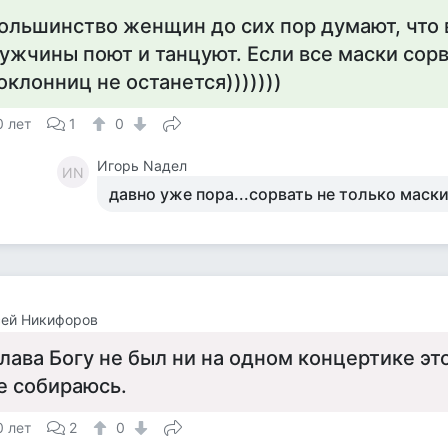
ольшинство женщин до сих пор думают, что 
ужчины поют и танцуют. Если все маски сорв
оклонниц не останется)))))))
0 лет
1
0
Игорь Nадел
ИN
давно уже пора...сорвать не только маски.
сей Никифоров
лава Богу не был ни на одном концертике этого
е собираюсь.
0 лет
2
0