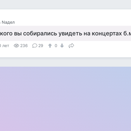
ь Nадел
 кого вы собирались увидеть на концертах б
0 лет
236
29
0