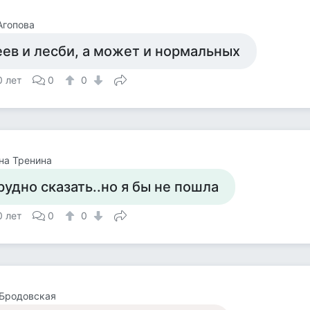
Агопова
еев и лесби, а может и нормальных
0 лет
0
0
на Тренина
рудно сказать..но я бы не пошла
0 лет
0
0
 Бродовская