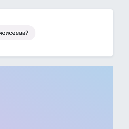
.моисеева?