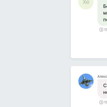
Xe
Б
м
п
1
Алек
С
н
1