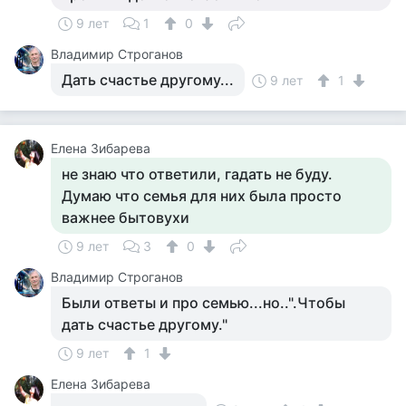
9 лет
1
0
Владимир Строганов
Дать счастье другому...
9 лет
1
Елена Зибарева
не знаю что ответили, гадать не буду.
Думаю что семья для них была просто
важнее бытовухи
9 лет
3
0
Владимир Строганов
Были ответы и про семью...но..".Чтобы
дать счастье другому."
9 лет
1
Елена Зибарева