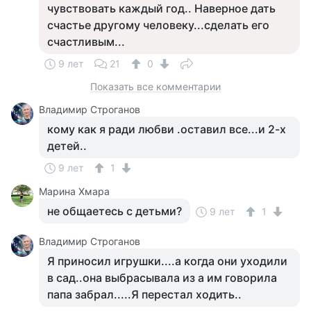
чувствовать каждый год.. Наверное дать
счастье другому человеку...сделать его
счастливым...
9 лет
21
0
Показать все комментарии
Владимир Строганов
кому как я ради любви .оставил все...и 2-х
детей..
9 лет
1
Марина Хмара
не общаетесь с детьми?
9 лет
1
Владимир Строганов
Я приносил игрушки....а когда они уходили
в сад..она выбрасывала из а им говорила
папа забрал.....Я перестал ходить..