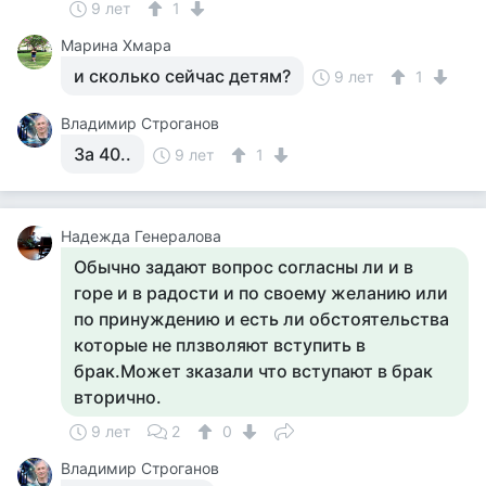
9 лет
1
Марина Хмара
и сколько сейчас детям?
9 лет
1
Владимир Строганов
За 40..
9 лет
1
Надежда Генералова
Обычно задают вопрос согласны ли и в
горе и в радости и по своему желанию или
по принуждению и есть ли обстоятельства
которые не плзволяют вступить в
брак.Может зказали что вступают в брак
вторично.
9 лет
2
0
Владимир Строганов