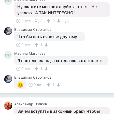
ММ
Ну скажите мне пожалуйста ответ . Не
угадаю . А ТАК ИНТЕРЕСНО !
9 лет
3
0
Владимир Строганов
Что бы дать счастье другому....
9 лет
1
Марина Матунова
ММ
Я постеснялась , а хотела сказать жалеть .
9 лет
1
Владимир Строганов
9 лет
1
Aлександр Попков
Зачем вступать в законный брак? Чтобы