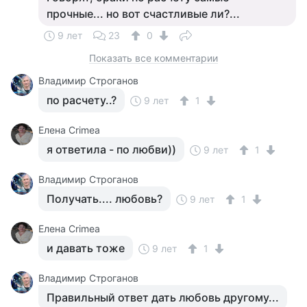
прочные... но вот счастливые ли?...
9 лет
23
0
Показать все комментарии
Владимир Строганов
по расчету..?
9 лет
1
Елена Crimea
я ответила - по любви))
9 лет
1
Владимир Строганов
Получать.... любовь?
9 лет
1
Елена Crimea
и давать тоже
9 лет
1
Владимир Строганов
Правильный ответ дать любовь другому...