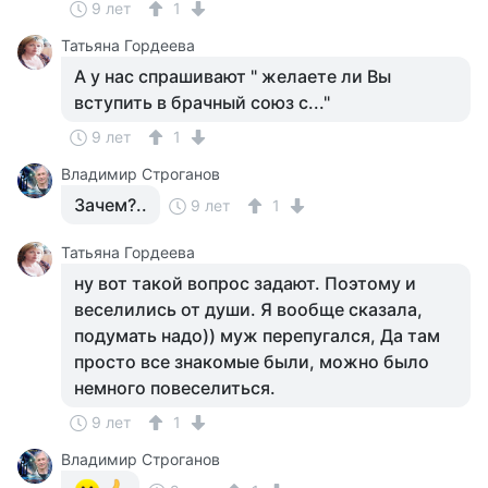
9 лет
1
Татьяна Гордеева
А у нас спрашивают " желаете ли Вы
вступить в брачный союз с..."
9 лет
1
Владимир Строганов
Зачем?..
9 лет
1
Татьяна Гордеева
ну вот такой вопрос задают. Поэтому и
веселились от души. Я вообще сказала,
подумать надо)) муж перепугался, Да там
просто все знакомые были, можно было
немного повеселиться.
9 лет
1
Владимир Строганов