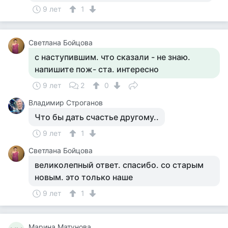
9 лет
1
Светлана Бойцова
с наступившим. что сказали - не знаю.
напишите пож- ста. интересно
9 лет
2
0
Владимир Строганов
Что бы дать счастье другому..
9 лет
1
Светлана Бойцова
великолепный ответ. спасибо. со старым
новым. это только наше
9 лет
1
Марина Матунова