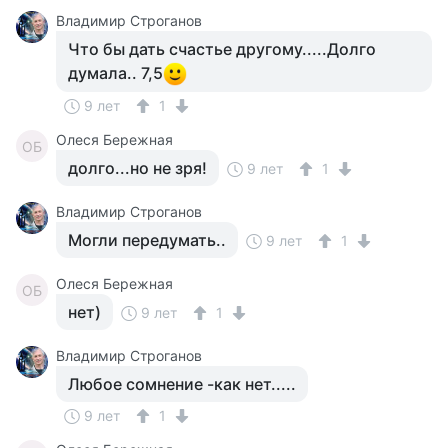
Владимир Строганов
Что бы дать счастье другому.....Долго
думала.. 7,5
9 лет
1
Олеся Бережная
ОБ
долго...но не зря!
9 лет
1
Владимир Строганов
Могли передумать..
9 лет
1
Олеся Бережная
ОБ
нет)
9 лет
1
Владимир Строганов
Любое сомнение -как нет.....
9 лет
1