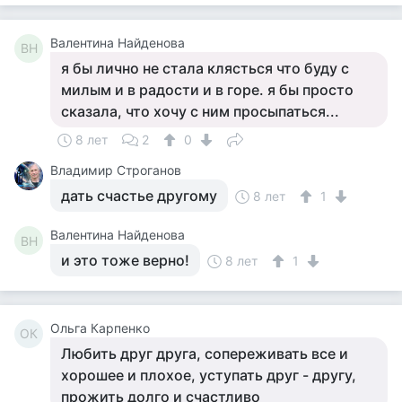
Валентина Найденова
ВН
я бы лично не стала клясться что буду с
милым и в радости и в горе. я бы просто
сказала, что хочу с ним просыпаться...
8 лет
2
0
Владимир Строганов
дать счастье другому
8 лет
1
Валентина Найденова
ВН
и это тоже верно!
8 лет
1
Ольга Карпенко
ОК
Любить друг друга, сопереживать все и
хорошее и плохое, уступать друг - другу,
прожить долго и счастливо