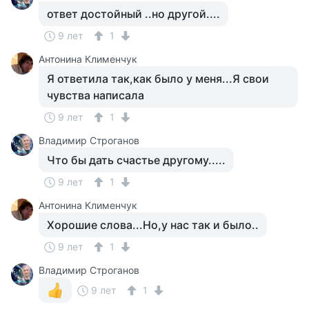
ответ достойный ..но другой....
9 лет
1
Антонина Клименчук
Я ответила так,как было у меня...Я свои
чувства написала
9 лет
1
Владимир Строганов
Что бы дать счастье другому.....
9 лет
1
Антонина Клименчук
Хорошие слова...Но,у нас так и было..
9 лет
1
Владимир Строганов
9 лет
1