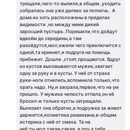
трещали,чего-то выпили,в общем ,уходить
собралась она уже далеко за полночь . А
дома их хоть расположены в пределах
видимости ,но между ними дикий
заросший пустырь .Порешили,что дойдут
вдвоём до середины,а там
разойдутся,мол,ежели чего приключится с
одной,та крикнет,и подруга на помощь
прибежит. Дошли ,стоят,прощаются. Вдруг
из кустов высовывается мужик,хватает
одну за руку и в кусты. У неё от страха
руки-ноги отнелись,вспомнила только,что
орать надо. Ну,и заорала,первое,что на ум
пришло. У мужика челюсть отпала,он её
бросил-и только кусты затрещали.
Вылезает она обратно,а подружка за живот
держится,косметика размазана,в-общем
истерика с ней от смеха. Та на
неё,ты,мол,такая-сякая ,я ору,а тебе