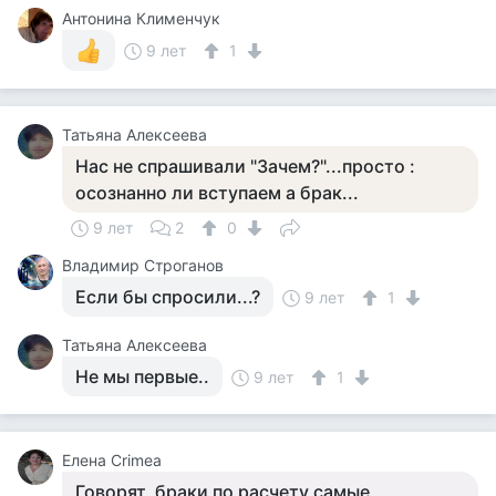
Антонина Клименчук
9 лет
1
Татьяна Алексеева
Нас не спрашивали "Зачем?"...просто :
осознанно ли вступаем а брак...
9 лет
2
0
Владимир Строганов
Если бы спросили...?
9 лет
1
Татьяна Алексеева
Не мы первые..
9 лет
1
Елена Crimea
Говорят, браки по расчету самые