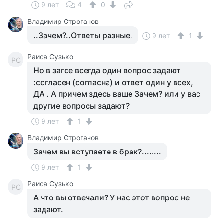
9 лет
4
0
Владимир Строганов
..Зачем?..Ответы разные.
9 лет
1
Раиса Сузько
РС
Но в загсе всегда один вопрос задают
:согласен (согласна) и ответ один у всех,
ДА . А причем здесь ваше Зачем? или у вас
другие вопросы задают?
9 лет
1
Владимир Строганов
Зачем вы вступаете в брак?........
9 лет
1
Раиса Сузько
РС
А что вы отвечали? У нас этот вопрос не
задают.