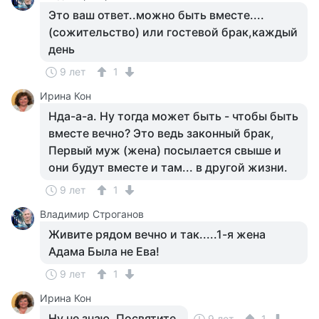
Это ваш ответ..можно быть вместе....
(сожительство) или гостевой брак,каждый
день
9 лет
1
Ирина Кон
Нда-а-а. Ну тогда может быть - чтобы быть
вместе вечно? Это ведь законный брак,
Первый муж (жена) посылается свыше и
они будут вместе и там... в другой жизни.
9 лет
1
Владимир Строганов
Живите рядом вечно и так.....1-я жена
Адама Была не Ева!
9 лет
1
Ирина Кон
Ну не знаю. Посвятите.
9 лет
1