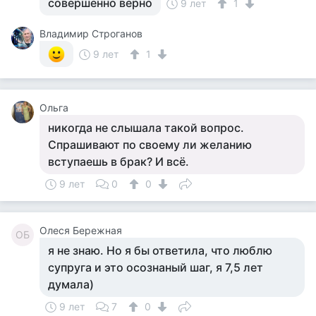
совершенно верно
9 лет
1
Владимир Строганов
9 лет
1
Ольга
никогда не слышала такой вопрос.
Спрашивают по своему ли желанию
вступаешь в брак? И всё.
9 лет
0
0
Олеся Бережная
ОБ
я не знаю. Но я бы ответила, что люблю
супруга и это осознаный шаг, я 7,5 лет
думала)
9 лет
7
0