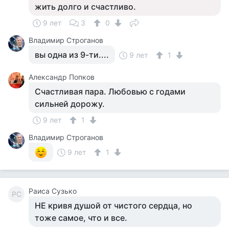
жить долго и счастливо.
9 лет
3
0
Владимир Строганов
вы одна из 9-ти....
9 лет
1
Aлександр Попков
Счастливая пара. Любовью с годами
сильней дорожу.
9 лет
1
Владимир Строганов
9 лет
1
Раиса Сузько
РС
НЕ кривя душой от чистого сердца, но
тоже самое, что и все.