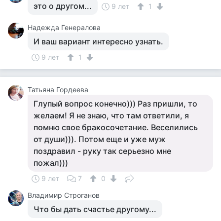
это о другом...
9 лет
1
Надежда Генералова
И ваш вариант интересно узнать.
9 лет
1
Татьяна Гордеева
Глупый вопрос конечно))) Раз пришли, то
желаем! Я не знаю, что там ответили, я
помню свое бракосочетание. Веселились
от души))). Потом еще и уже муж
поздравил - руку так серьезно мне
пожал)))
9 лет
7
0
Владимир Строганов
Что бы дать счастье другому...