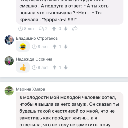
смешно . А подруга в ответ: - А ты хоть
поняла,что ты кричала ? -Нет... - Ты
кричала : "Уррра-а-а !!!!!"
8 лет
2
0
Владимир Строганов
8 лет
1
Надежда Осокина
8 лет
1
Марина Хмара
в молодости мой молодой человек хотел,
чтобы я вышла за него замуж. Он сказал ты
будешь такой счастливой со мной, что не
заметишь как пройдет жизнь...а я
ответила, что не хочу не заметить, хочу