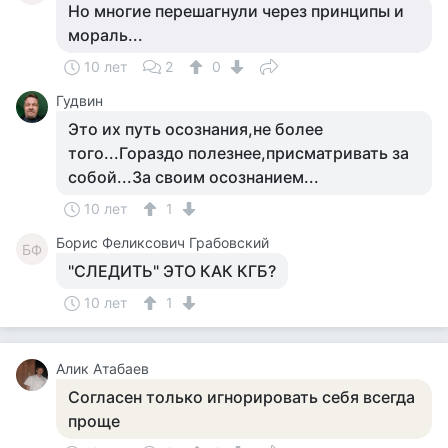
Но многие перешагнули через принципы и
мораль...
10 лет
2
0
Гудвин
Это их путь осознания,не более
того...Гораздо полезнее,присматривать за
собой...За своим осознанием...
10 лет
1
Борис Феликсович Грабовский
БФ
"СЛЕДИТЬ" ЭТО КАК КГБ?
10 лет
1
Алик Атабаев
Согласен только игнорировать себя всегда
проще