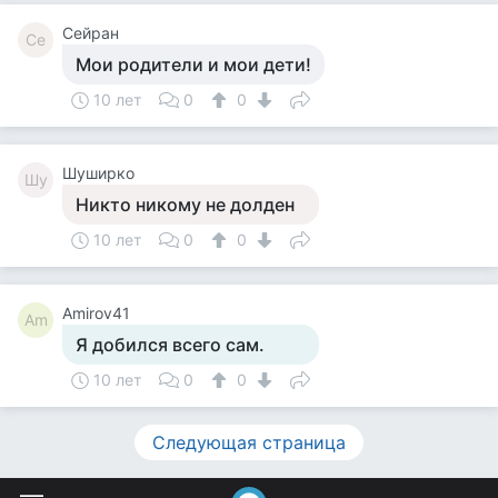
Сейран
Се
Мои родители и мои дети!
10 лет
0
0
Шуширко
Шу
Никто никому не долден
10 лет
0
0
Amirov41
Am
Я добился всего сам.
10 лет
0
0
Следующая страница