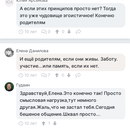
Юлия Арсёнова
ЮА
А если этих принципов просто нет? Тогда
это уже чудовище эгоистичное! Конечно
родителям
10 лет
0
0
Елена Данилова
И ещё родителям, если они живы. Заботу.
участие...или память, если их нет.
10 лет
7
0
Гудвин
Здравствуй,Елена.Это конечно так! Просто
смысловая нагрузка,тут немного
другая.Жаль,что не застал тебя.Сегодня
бешеное общение.Шквал просто...
10 лет
1