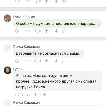
10 лет
0
0
Галина Ясная
О себе мы думаем в последнюю очередь.....
10 лет
0
0
Раиса Кадацкая
РК
разрешите не согласиться с вами..
10 лет
4
0
Гудвин
Я знаю...Мама,дети,учителя и
прочее...Здесь,немного другая смысловая
нагрузка,Раиса.
10 лет
1
Раиса Кадацкая
РК