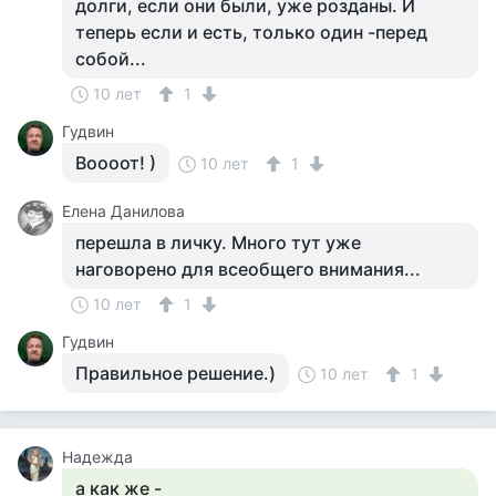
долги, если они были, уже розданы. И
теперь если и есть, только один -перед
собой...
10 лет
1
Гудвин
Воооот! )
10 лет
1
Елена Данилова
перешла в личку. Много тут уже
наговорено для всеобщего внимания...
10 лет
1
Гудвин
Правильное решение.)
10 лет
1
Надежда
а как же -