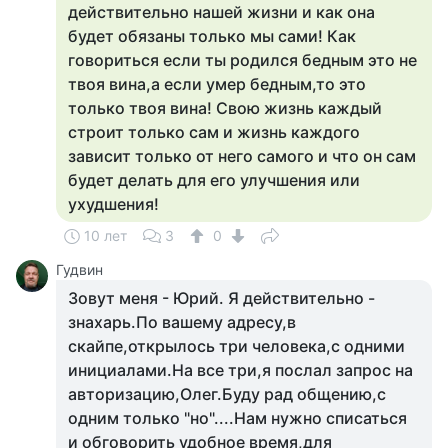
действительно нашей жизни и как она
будет обязаны только мы сами! Как
говориться если ты родился бедным это не
твоя вина,а если умер бедным,то это
только твоя вина! Свою жизнь каждый
строит только сам и жизнь каждого
зависит только от него самого и что он сам
будет делать для его улучшения или
ухудшения!
10 лет
3
0
Гудвин
Зовут меня - Юрий. Я действительно -
знахарь.По вашему адресу,в
скайпе,открылось три человека,с одними
инициалами.На все три,я послал запрос на
авторизацию,Олег.Буду рад общению,с
одним только "но"....Нам нужно списаться
и обговорить удобное время,для