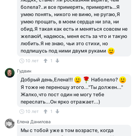
болела?..и все примерять, примерять…Я
умею понять, никого не виню, не ругаю,Я
умею прощать, в моем сердце ни зла, ни
обид.Я такая как есть и меняться совсем не
желаюИ, надеюсь, меня есть за что и такую
любить.Я не знаю, чьи это стихи, но
подпишусь под ними двумя руками
10 лет
1
Гудвин
Добрый день,Елена!!!
Наболело?
Я тоже не переношу этого..."Ты должен..."
Жалко,что пост один не могу тебе
переслать...Он ярко отражает...)
10 лет
1
Елена Данилова
Мы с тобой уже в том возрасте, когда