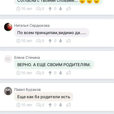
Согласна с твоими словами...
10 лет
0
0
Наталья Сердюкова
По всем принципам,видимо да.....
10 лет
0
0
Елена Стенина
ЕС
ВЕРНО. А ЕЩЕ СВОИМ РОДИТЕЛЯМ.
10 лет
0
0
Павел Бураков
Еще как бэ родители есть
10 лет
0
0