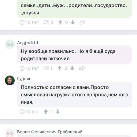
семья..дети..муж...родители..государство.
.друзья...
10 лет
0
0
Андрей Ш
АШ
Ну вообще правильно. Но я б ещё суда
родителей включил
10 лет
1
0
Гудвин
Полностью согласен с вами.Просто
смысловая нагрузка этого вопроса,немного
иная.
10 лет
1
Борис Феликсович Грабовский
БФ