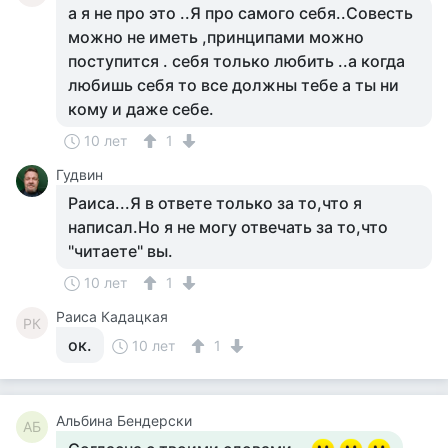
а я не про это ..Я про самого себя..Совесть
можно не иметь ,принципами можно
поступится . себя только любить ..а когда
любишь себя то все должны тебе а ты ни
кому и даже себе.
10 лет
1
Гудвин
Раиса...Я в ответе только за то,что я
написал.Но я не могу отвечать за то,что
"читаете" вы.
10 лет
1
Раиса Кадацкая
РК
ок.
10 лет
1
Альбина Бендерски
АБ