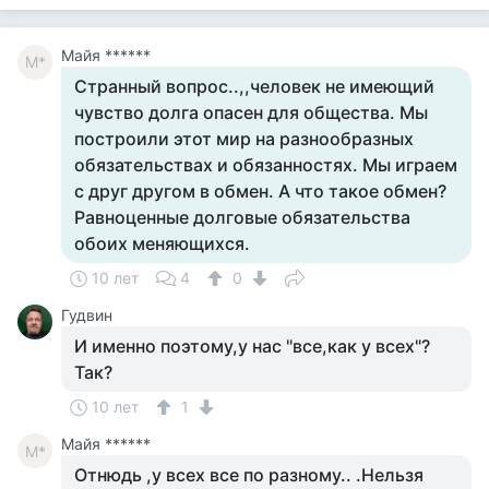
Майя ******
М*
Странный вопрос..,,человек не имеющий
чувство долга опасен для общества. Мы
построили этот мир на разнообразных
обязательствах и обязанностях. Мы играем
с друг другом в обмен. А что такое обмен?
Равноценные долговые обязательства
обоих меняющихся.
10 лет
4
0
Гудвин
И именно поэтому,у нас "все,как у всех"?
Так?
10 лет
1
Майя ******
М*
Отнюдь ,у всех все по разному.. .Нельзя