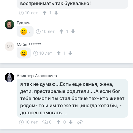
воспринимать так буквально!
10 лет
1
Гудвин
.
10 лет
1
Майя ******
М*
10 лет
1
Аликпер Агакишиев
я так не думаю...Есть еще семья, жена,
дети, престарелые родители....А если бог
тебе помог и ты стал богаче тех- кто живет
рядом- то и им то же ты ,иногда хотя бы, -
должен помогать....
10 лет
0
0