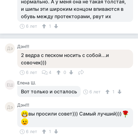
нормально. А у меня она не такая толстая,
и шипы эти широким концом впиваются в
обувь между протекторами, рвут их
6 лет
1
Дэн!!!
Дэ
2 ведра с песком носить с собой...и
совочек)))
6 лет
4
0
Елена Ш.
ЕШ
Вот только и осталось
6 лет
1
Дэн!!!
Дэ
вы просили совет))) Самый лучший)))
6 лет
1