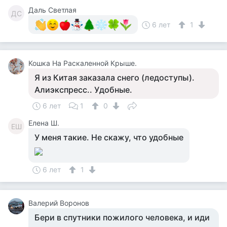
Даль Светлая
ДС
6 лет
1
Кошка На Раскаленной Крыше.
Я из Китая заказала снего (ледоступы).
Алиэкспресс.. Удобные.
6 лет
1
0
Елена Ш.
ЕШ
У меня такие. Не скажу, что удобные
6 лет
1
Валерий Воронов
Бери в спутники пожилого человека, и иди