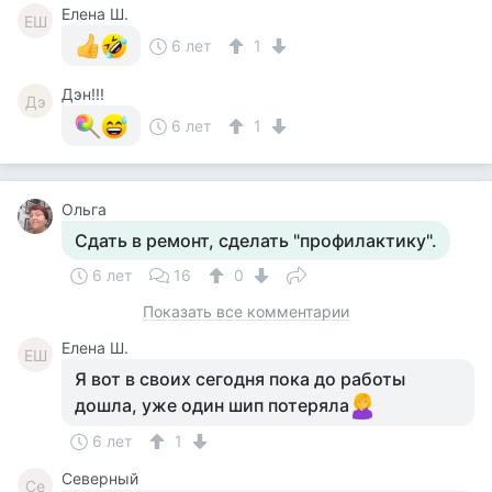
Елена Ш.
ЕШ
6 лет
1
Дэн!!!
Дэ
6 лет
1
Ольга
Сдать в ремонт, сделать "профилактику".
6 лет
16
0
Показать все комментарии
Елена Ш.
ЕШ
Я вот в своих сегодня пока до работы
дошла, уже один шип потеряла
6 лет
1
Северный
Се