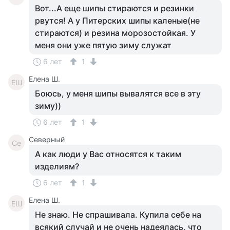
Вот...А еще шипы стираются и резинки
рвутся! А у Питерских шипы каленые(не
стираются) и резина морозостойкая. У
меня они уже пятую зиму служат
6 лет
1
Елена Ш.
ЕШ
Боюсь, у меня шипы вывалятся все в эту
зиму))
6 лет
1
Северный
Се
А как люди у Вас относятся к таким
изделиям?
6 лет
1
Елена Ш.
ЕШ
Не знаю. Не спрашивала. Купила себе на
всякий случай и не очень надеялась, что