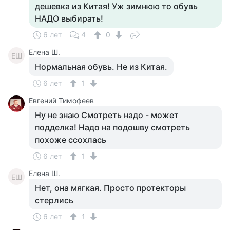
дешевка из Китая! Уж зимнюю то обувь
НАДО выбирать!
6 лет
4
0
Елена Ш.
ЕШ
Нормальная обувь. Не из Китая.
6 лет
1
Евгений Тимофеев
Ну не знаю Смотреть надо - может
подделка! Надо на подошву смотреть
похоже ссохлась
6 лет
1
Елена Ш.
ЕШ
Нет, она мягкая. Просто протекторы
стерлись
6 лет
1