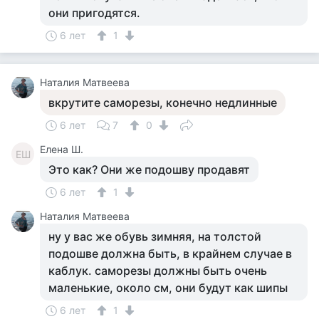
они пригодятся.
6 лет
1
Наталия Матвеева
вкрутите саморезы, конечно недлинные
6 лет
7
0
Елена Ш.
ЕШ
Это как? Они же подошву продавят
6 лет
1
Наталия Матвеева
ну у вас же обувь зимняя, на толстой
подошве должна быть, в крайнем случае в
каблук. саморезы должны быть очень
маленькие, около см, они будут как шипы
6 лет
1