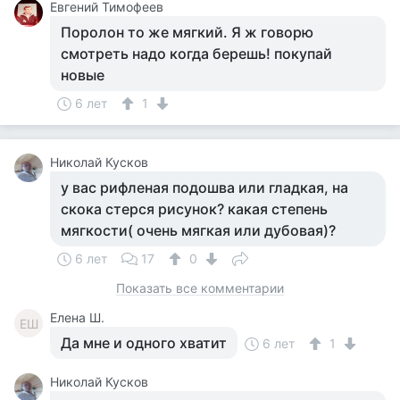
Евгений Тимофеев
Поролон то же мягкий. Я ж говорю
смотреть надо когда берешь! покупай
новые
6 лет
1
Николай Кусков
у вас рифленая подошва или гладкая, на
скока стерся рисунок? какая степень
мягкости( очень мягкая или дубовая)?
6 лет
17
0
Показать все комментарии
Елена Ш.
ЕШ
Да мне и одного хватит
6 лет
1
Николай Кусков