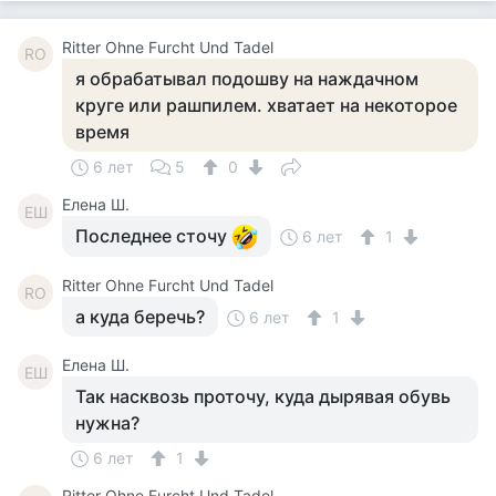
Ritter Ohne Furcht Und Tadel
RO
я обрабатывал подошву на наждачном
круге или рашпилем. хватает на некоторое
время
6 лет
5
0
Елена Ш.
ЕШ
Последнее сточу
6 лет
1
Ritter Ohne Furcht Und Tadel
RO
а куда беречь?
6 лет
1
Елена Ш.
ЕШ
Так насквозь проточу, куда дырявая обувь
нужна?
6 лет
1
Ritter Ohne Furcht Und Tadel