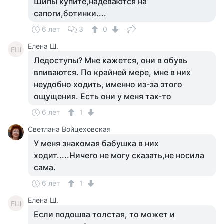
Шипы купите,надеваются на
сапоги,ботинки....
6 лет
3
0
Елена Ш.
ЕШ
Ледоступы? Мне кажется, они в обувь
впиваются. По крайней мере, мне в них
неудобно ходить, именно из-за этого
ощущения. Есть они у меня так-то
6 лет
1
Светлана Войцеховская
У меня знакомая бабушка в них
ходит.....Ничего не могу сказать,не носила
сама.
6 лет
1
Елена Ш.
ЕШ
Если подошва толстая, то может и