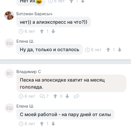
Нет их
6 лет
1
Ботzман Барисыч
нет)) а алиэкспресс на что?))
6 лет
1
Елена Ш.
ЕШ
Ну да, только и осталось
6 лет
1
Владимир С
ВС
Песка на эпоксидке хватит на месяц
гололеда.
6 лет
7
0
Елена Ш.
ЕШ
С моей работой - на пару дней от силы
6 лет
1