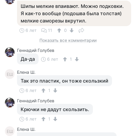
Шипы мелкие впаивают. Можно подковки.
Я как-то вообще (подошва была толстая)
мелкие саморезы вкрутил.
6 лет
11
0
Показать все комментарии
Геннадий Голубев
Да-да
6 лет
1
Елена Ш.
ЕШ
Так это пластик, он тоже скользкий
6 лет
1
Геннадий Голубев
Крючки не дадут скользить.
6 лет
1
Елена Ш.
ЕШ