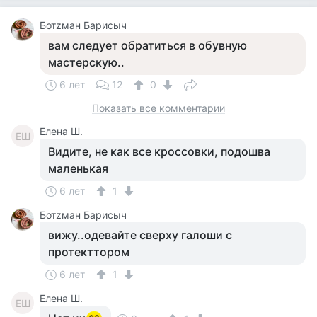
Ботzман Барисыч
вам следует обратиться в обувную
мастерскую..
6 лет
12
0
Показать все комментарии
Елена Ш.
ЕШ
Видите, не как все кроссовки, подошва
маленькая
6 лет
1
Ботzман Барисыч
вижу..одевайте сверху галоши с
протекттором
6 лет
1
Елена Ш.
ЕШ