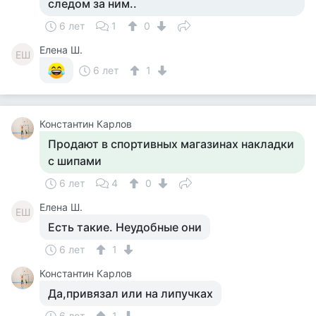
следом за ним..
6 лет
1
0
Елена Ш.
ЕШ
6 лет
1
Константин Карлов
Продают в спортивных магазинах накладки
с шипами
6 лет
4
0
Елена Ш.
ЕШ
Есть такие. Неудобные они
6 лет
1
Константин Карлов
Да,привязал или на липучках
6 лет
1