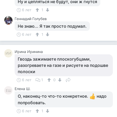
Ну и цепляться не будут, они ж гнутся
6 лет
1
Геннадий Голубев
Не знаю... Я так просто подумал.
6 лет
1
Ирина Иринина
ИИ
Гвоздь зажимаете плоскогубцами,
разогреваете на газе и рисуете на подошве
полоски
6 лет
1
0
Елена Ш.
ЕШ
О, наконец-то что-то конкретное.
надо
попробовать.
6 лет
1