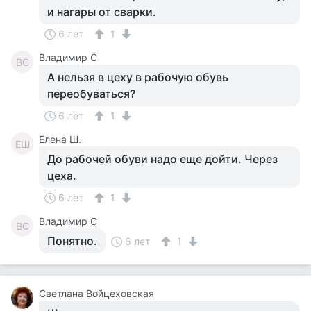
и нагары от сварки.
6 лет
1
Владимир С
ВС
А нельзя в цеху в рабочую обувь
переобуваться?
6 лет
1
Елена Ш.
ЕШ
До рабочей обуви надо еще дойти. Через
цеха.
6 лет
1
Владимир С
ВС
Понятно.
6 лет
1
Светлана Войцеховская