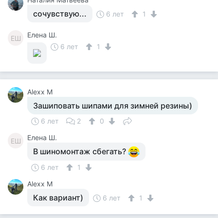
сочувствую...
6 лет
1
Елена Ш.
ЕШ
6 лет
1
Alexx M
Зашиповать шипами для зимней резины)
6 лет
2
0
Елена Ш.
ЕШ
В шиномонтаж сбегать?
6 лет
1
Alexx M
Как вариант)
6 лет
1