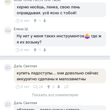
RO
херню несёшь, ленка, свою лень
оправдывая. усё ясно с тобой!
6 лет
1
Елена Ш.
ЕШ
Ну нет у меня таких инструментов
где ж
я их возьму?
6 лет
1
Даль Светлая
ДС
купить ледоступы... они довольно сейчас
аккуратно сделаны и малозаметны
6 лет
24
0
Показать все комментарии
Даль Светлая
ДС
обалдеть... тогда нужны сапоги-