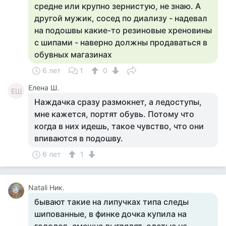
средне или крупно зернистую, не знаю. А
другой мужик, сосед по диализу - надевал
на подошвы какие-то резиновые хреновины
с шипами - наверно должны продаваться в
обувных магазинах
6 лет
1
0
Елена Ш.
ЕШ
Наждачка сразу размокнет, а ледоступы,
мне кажется, портят обувь. Потому что
когда в них идешь, такое чувство, что они
впиваются в подошву.
6 лет
1
Natali Ник.
бывают такие на липучках типа следы
шипованные, в финке дочка купила на