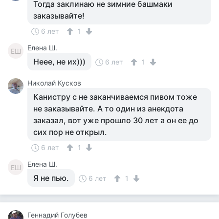
Тогда заклинаю не зимние башмаки
заказывайте!
6 лет
1
Елена Ш.
ЕШ
Неее, не их)))
6 лет
1
Николай Кусков
Канистру с не заканчиваемся пивом тоже
не заказывайте. А то один из анекдота
заказал, вот уже прошло 30 лет а он ее до
сих пор не открыл.
6 лет
1
Елена Ш.
ЕШ
Я не пью.
6 лет
1
Геннадий Голубев