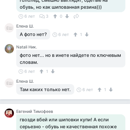
гололед, смешно выглядят, одетые на
обувь, но как шипованная резина)))
6 лет
3
0
Елена Ш.
ЕШ
А фото нет?
6 лет
1
Natali Ник.
фото нет... но в инете найдете по ключевым
словам.
6 лет
1
Елена Ш.
ЕШ
Там каких только нет.
6 лет
1
Евгений Тимофеев
гвозди вбей или шиповки купи! А если
серьезно - обувь не качественная похоже