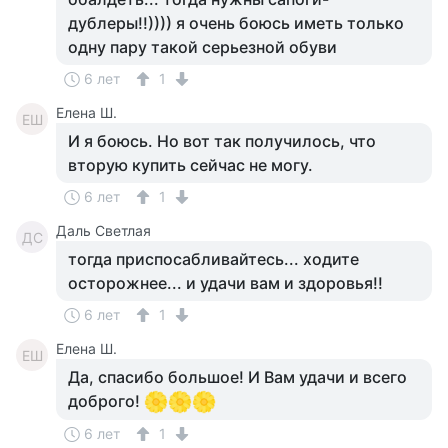
дублеры!!)))) я очень боюсь иметь только
одну пару такой серьезной обуви
6 лет
1
Елена Ш.
ЕШ
И я боюсь. Но вот так получилось, что
вторую купить сейчас не могу.
6 лет
1
Даль Светлая
ДС
тогда приспосабливайтесь... ходите
осторожнее... и удачи вам и здоровья!!
6 лет
1
Елена Ш.
ЕШ
Да, спасибо большое! И Вам удачи и всего
доброго!
6 лет
1