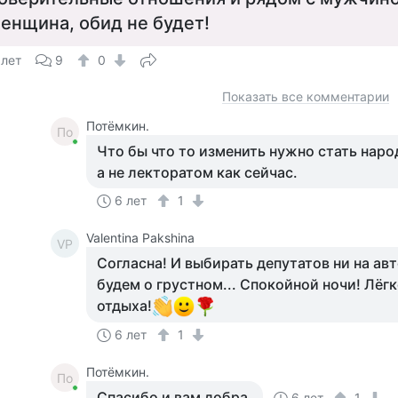
енщина, обид не будет!
 лет
9
0
Показать все комментарии
Потёмкин.
По
Что бы что то изменить нужно стать наро
а не лекторатом как сейчас.
6 лет
1
Valentina Pakshina
VP
Согласна! И выбирать депутатов ни на авт
будем о грустном... Спокойной ночи! Лёг
отдыха!
6 лет
1
Потёмкин.
По
Спасибо и вам добра.
6 лет
1