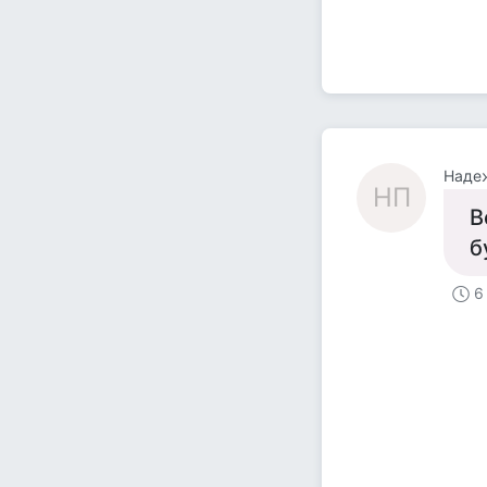
Наде
НП
В
б
6