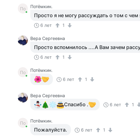
Потёмкин.
По
Просто я не могу рассуждать о том с чем 
6 лет
1
Вера Сергеевна
Просто вспомнилось ....А Вам зачем рассуж
6 лет
1
Потёмкин.
По
6 лет
1
Вера Сергеевна
Спасибо .
6 лет
1
Потёмкин.
По
Пожалуйста.
6 лет
1