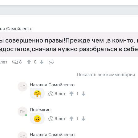
лья Самойленко
ы совершенно правы!Прежде чем ,в ком-то, 
едостаток,сначала нужно разобраться в себе
 лет
8
0
Показать все комментарии
Наталья Самойленко
НС
6 лет
1
Потёмкин.
По
6 лет
1
Наталья Самойленко
НС