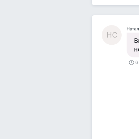
Ната
НС
В
н
6