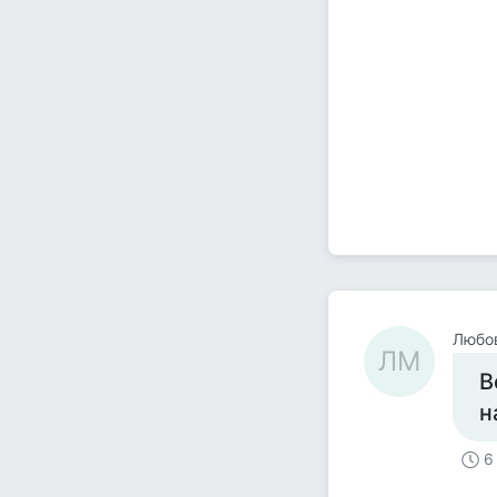
Любо
ЛМ
В
н
6