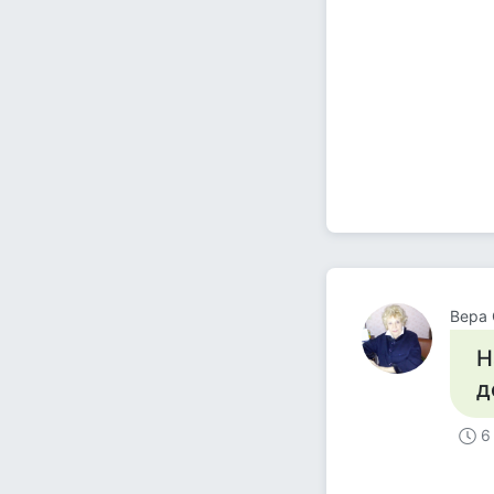
Вера 
Н
д
6