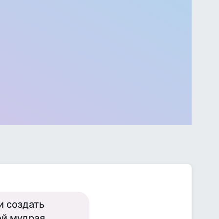
и создать
ой мудрая