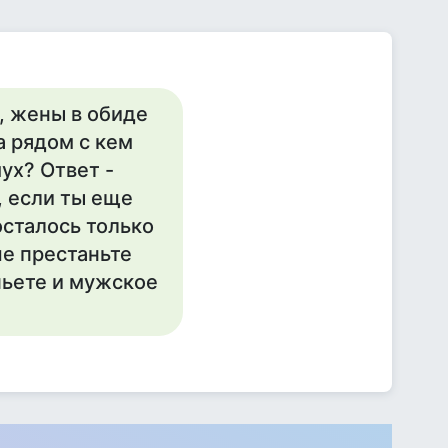
..., жены в обиде
с, а рядом с кем
ух? Ответ -
, если ты еще
осталось только
че престаньте
опьете и мужское