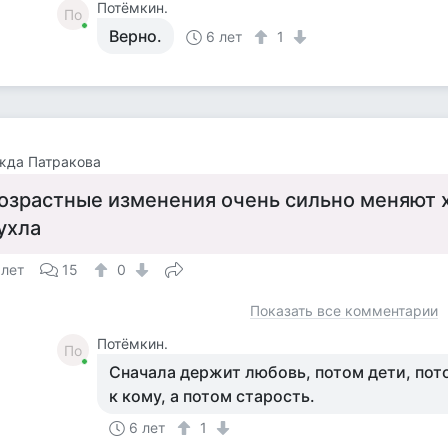
Потёмкин.
По
Верно.
6 лет
1
жда Патракова
озрастные изменения очень сильно меняют х
ухла
 лет
15
0
Показать все комментарии
Потёмкин.
По
Сначала держит любовь, потом дети, пото
к кому, а потом старость.
6 лет
1