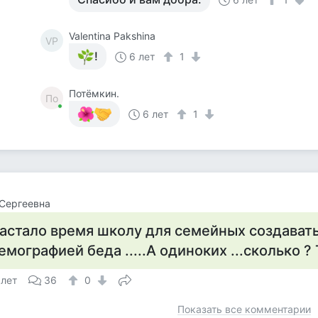
Valentina Pakshina
VP
!
6 лет
1
Потёмкин.
По
6 лет
1
Сергеевна
астало время школу для семейных создавать 
емографией беда .....А одиноких ...сколько ? 
 лет
36
0
Показать все комментарии