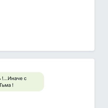
!...Иначе с
Тьма !