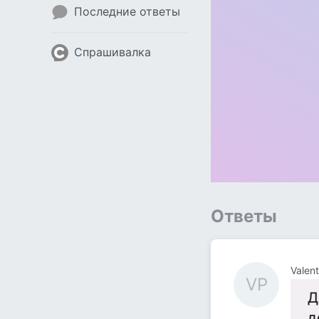
Последние ответы
Спрашивалка
Ответы
Valen
VP
Д
д