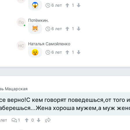
6 лет
1
Потёмкин.
По
6 лет
1
Наталья Самойленко
НС
6 лет
1
вь Мацарская
се верно!С кем говорят поведешься,от того и
аберешься...Жена хороша мужем,а муж жен
 лет
1
0