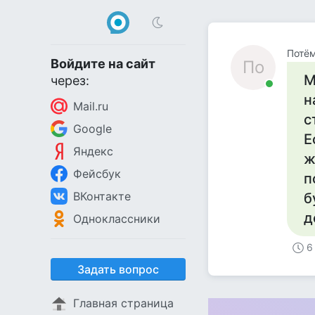
Потём
Войдите на сайт
По
М
через:
н
Mail.ru
с
Google
Е
Яндекс
ж
Фейсбук
п
ВКонтакте
б
д
Одноклассники
6
Задать вопрос
Главная страница