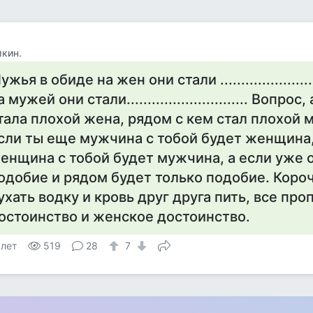
кин.
ужья в обиде на жен они стали ...................
а мужей они стали............................. Вопро
тала плохой жена, рядом с кем стал плохой м
сли ты еще мужчина с тобой будет женщина
енщина с тобой будет мужчина, а если уже 
одобие и рядом будет только подобие. Коро
ухать водку и кровь друг друга пить, все пр
остоинство и женское достоинство.
 лет
519
28
7