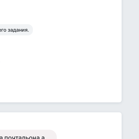
го задания.
а почтальона а