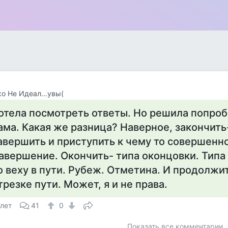
о Не Идеал...увы(
отела посмотреть ответы. Но решила попроб
ама. Какая же разница? Наверное, закончить
авершить и приступить к чему то совершенн
авершение. Окончить- типа оконцовки. Типа
о веху в пути. Рубеж. Отметина. И продолжи
трезке пути. Может, я и не права.
 лет
41
0
Показать все комментарии