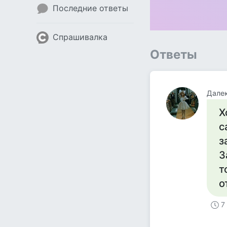
Последние ответы
Спрашивалка
Ответы
Далек
Х
с
з
З
т
о
7