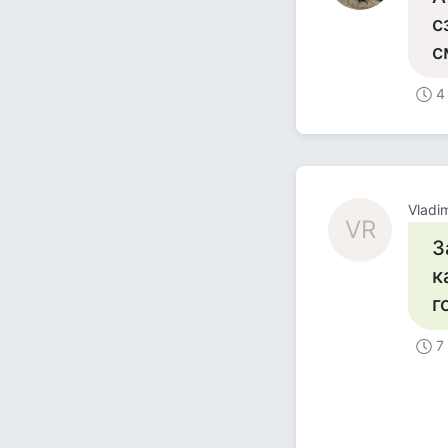
с
с
4
Vladi
VR
З
к
г
7