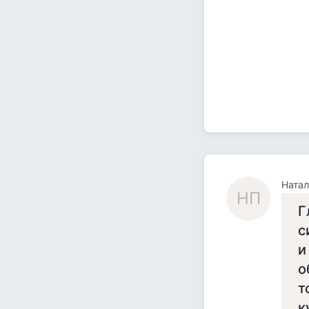
Натал
НП
Г
с
и
о
т
к