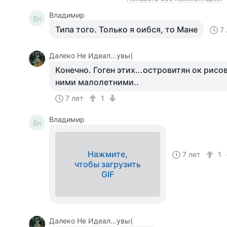
Владимир
Вл
Типа того. Только я оибся, то Мане
7
Далеко Не Идеал...увы(
Конечно. Гоген этих...островитян ок рисова
ними малолетними..
7 лет
1
Владимир
Вл
Нажмите,
7 лет
1
чтобы загрузить
GIF
Далеко Не Идеал...увы(