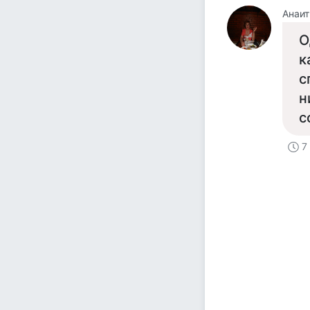
Анаит
О
к
с
н
с
7