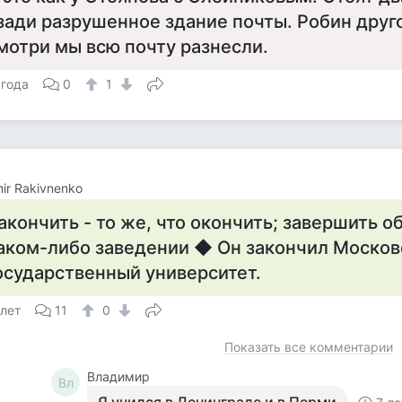
зади разрушенное здание почты. Робин друго
мотри мы всю почту разнесли.
 года
0
1
mir Rakivnenko
акончить - то же, что окончить; завершить о
аком-либо заведении ◆ Он закончил Москов
осударственный университет.
 лет
11
0
Показать все комментарии
Владимир
Вл