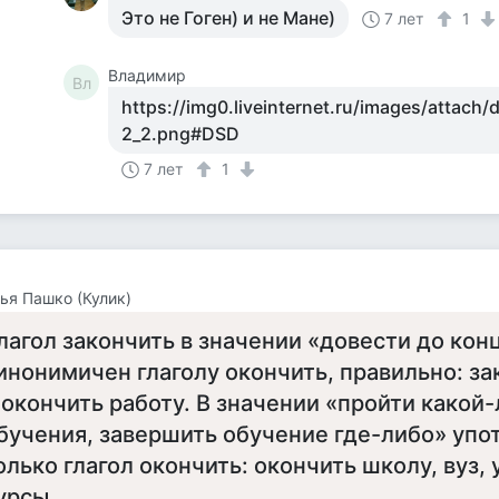
Это не Гоген) и не Мане)
7 лет
1
Владимир
Вл
https://img0.liveinternet.ru/images/attach
2_2.png#DSD
7 лет
1
ья Пашко (Кулик)
лагол закончить в значении «довести до кон
инонимичен глаголу окончить, правильно: за
 окончить работу. В значении «пройти какой-
бучения, завершить обучение где-либо» упо
олько глагол окончить: окончить школу, вуз, 
урсы...