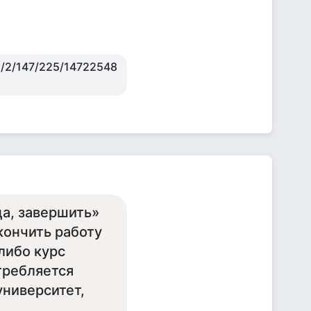
/d/2/147/225/14722548
ца, завершить»
кончить работу
либо курс
требляется
университет,