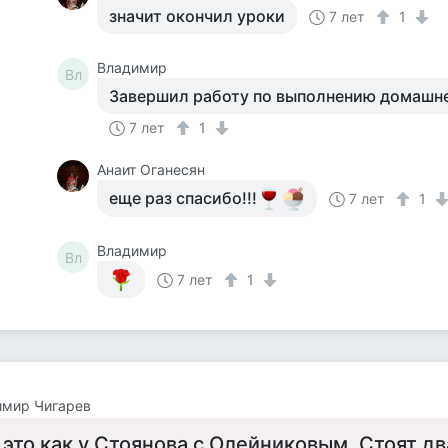
значит окончил уроки
7 лет
1
Владимир
Вл
Завершил работу по выполнению домашне
7 лет
1
Анаит Оганесян
еще раз спасибо!!!
7 лет
1
Владимир
Вл
7 лет
1
имир Чигарев
 это как у Стоянова с Олейниковым. Стоят дв