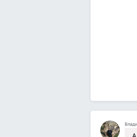
Влад
А