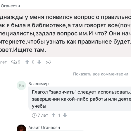
 Оганесян
днажды у меня появился вопрос о правильно
ак я была в библиотеке,а там говорят все(по
пециалисты,задала вопрос им.И что? Они нач
итернете,чтобы узнать как правильнее будет
овет.Ищите там.
 лет
9
0
Показать все комментарии
Владимир
Вл
Глагол "закончить" следует использовать.
завершении какой-либо работы или деят
учебы
7 лет
1
Анаит Оганесян