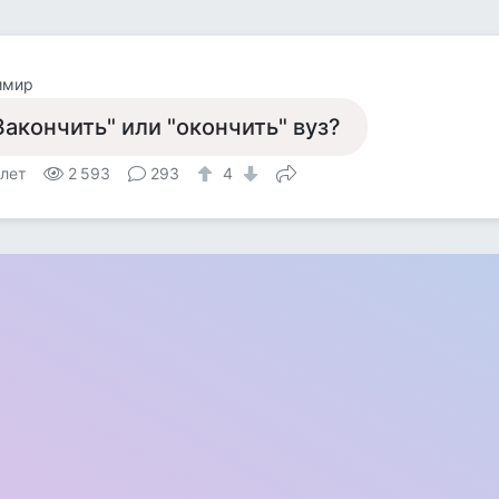
имир
Закончить" или "окончить" вуз?
 лет
2 593
293
4