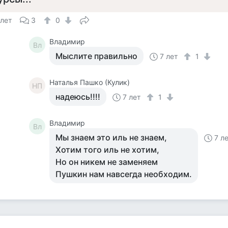
 лет
3
0
Владимир
Вл
Мыслите правильно
7 лет
1
Наталья Пашко (Кулик)
НП
надеюсь!!!!
7 лет
1
Владимир
Вл
Мы знаем это иль не знаем,
7 л
Хотим того иль не хотим,
Но он никем не заменяем
Пушкин нам навсегда необходим.