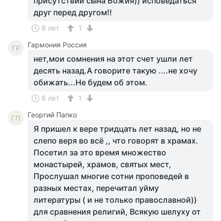
присутствии сына Божия)) исповедаться
друг перед другом!!
8 лет
1
Гармония Россия
ГР
нет,мои сомнения на этот счет ушли лет
десять назад.А говорите такую ....не хочу
обижать...Не будем об этом.
8 лет
1
Георгий Папко
ГП
Я пришел к вере тридцать лет назад, но не
слепо веря во всё ,, что говорят в храмах.
Посетил за это время множество
монастырей, храмов, святых мест,
Прослушал многие сотни проповедей в
разных местах, перечитал уйму
литературы ( и не только православной))
для сравнения религий, Всякую шелуху от