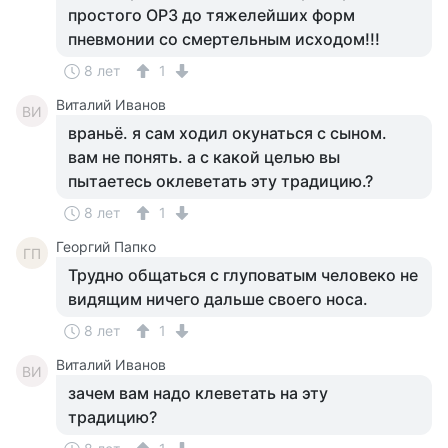
простого ОРЗ до тяжелейших форм
пневмонии со смертельным исходом!!!
8 лет
1
Виталий Иванов
ВИ
враньё. я сам ходил окунаться с сыном.
вам не понять. а с какой целью вы
пытаетесь оклеветать эту традицию.?
8 лет
1
Георгий Папко
ГП
Трудно общаться с глуповатым человеко не
видящим ничего дальше своего носа.
8 лет
1
Виталий Иванов
ВИ
зачем вам надо клеветать на эту
традицию?