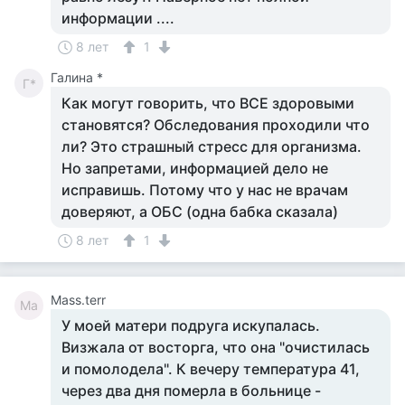
информации ....
8 лет
1
Галина *
Г*
Как могут говорить, что ВСЕ здоровыми
становятся? Обследования проходили что
ли? Это страшный стресс для организма.
Но запретами, информацией дело не
исправишь. Потому что у нас не врачам
доверяют, а ОБС (одна бабка сказала)
8 лет
1
Mass.terr
Ma
У моей матери подруга искупалась.
Визжала от восторга, что она "очистилась
и помолодела". К вечеру температура 41,
через два дня померла в больнице -