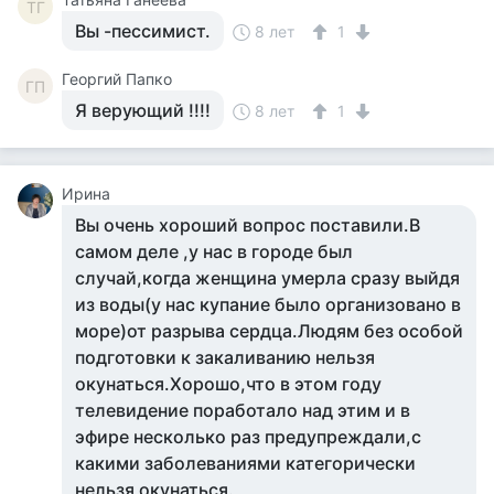
ТГ
Вы -пессимист.
8 лет
1
Георгий Папко
ГП
Я верующий !!!!
8 лет
1
Ирина
Вы очень хороший вопрос поставили.В
самом деле ,у нас в городе был
случай,когда женщина умерла сразу выйдя
из воды(у нас купание было организовано в
море)от разрыва сердца.Людям без особой
подготовки к закаливанию нельзя
окунаться.Хорошо,что в этом году
телевидение поработало над этим и в
эфире несколько раз предупреждали,с
какими заболеваниями категорически
нельзя окунаться.