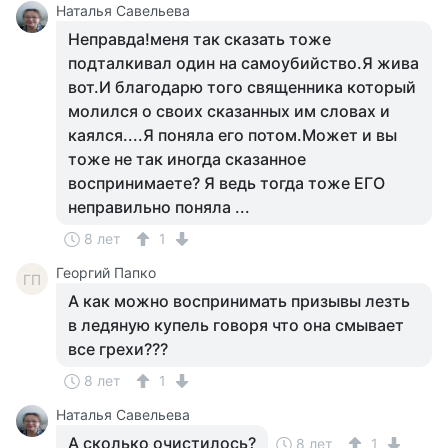
Наталья Савельева
Неправда!меня так сказать тоже
подталкивал один на самоубийство.Я жива
вот.И благодарю того священника который
молился о своих сказанных им словах и
каялся....Я поняла его потом.Может и вы
тоже не так иногда сказанное
воспринимаете? Я ведь тогда тоже ЕГО
неправильно поняла ...
8 лет
1
Георгий Папко
ГП
А как можно воспринимать призывы лезть
в ледяную купель говоря что она смывает
все грехи???
8 лет
1
Наталья Савельева
А сколько очистилось?
8 лет
1