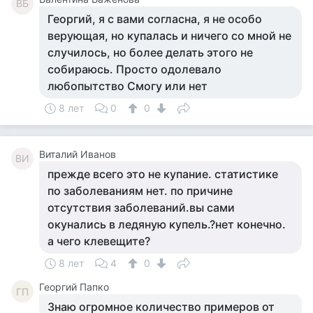
ВБ
Георгий, я с вами согласна, я не особо
верующая, но купалась и ничего со мной не
случилось, но более делать этого не
собираюсь. Просто одолевало
любопытство Смогу или нет
8 лет
0
0
Виталий Иванов
ВИ
прежде всего это не купание. статистике
по заболеваниям нет. по причине
отсутствия заболеваний.вы сами
окунались в ледяную купель.?нет конечно.
а чего клевещите?
8 лет
4
0
Георгий Папко
ГП
Знаю огромное количество примеров от