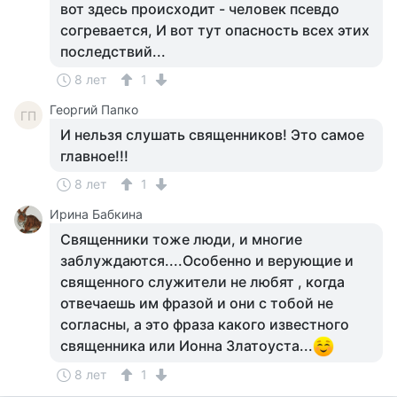
вот здесь происходит - человек псевдо
согревается, И вот тут опасность всех этих
последствий...
8 лет
1
Георгий Папко
ГП
И нельзя слушать священников! Это самое
главное!!!
8 лет
1
Ирина Бабкина
Священники тоже люди, и многие
заблуждаются....Особенно и верующие и
священного служители не любят , когда
отвечаешь им фразой и они с тобой не
согласны, а это фраза какого известного
священника или Ионна Златоуста...
8 лет
1