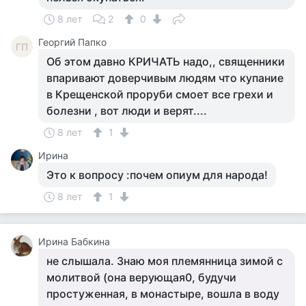
8 лет
2
0
Георгий Папко
ГП
Об этом давно КРИЧАТЬ надо,, священники
впаривают доверчивым людям что купание
в Крещенской проруби смоет все грехи и
болезни , вот люди и верят....
8 лет
1
Ирина
Это к вопросу :почем опиум для народа!
8 лет
1
Ирина Бабкина
не слышала. Знаю моя племянница зимой с
молитвой (она верующая0, будучи
простуженная, в монастыре, вошла в воду