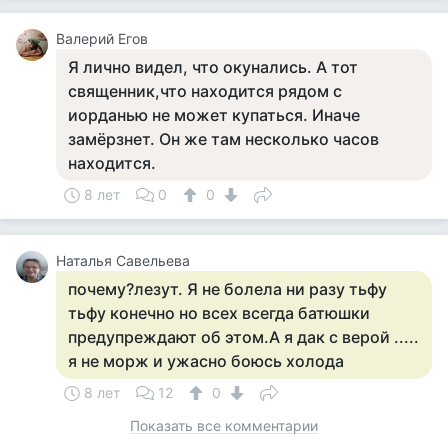
Валерий Егов
Я лично видел, что окунались. А тот
священник,что находится рядом с
иорданью не может купаться. Иначе
замёрзнет. Он же там несколько часов
находится.
8 лет
0
0
Наталья Савельева
почему?лезут. Я не болела ни разу тьфу
тьфу конечно но всех всегда батюшки
предупреждают об этом.А я дак с верой .....
я не морж и ужасно боюсь холода
8 лет
12
0
Показать все комментарии