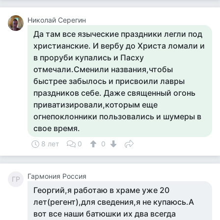
Николай Серегин
Да там все языческие праздники легли под
христианские. И вербу до Христа ломали и
в проруби купались и Пасху
отмечали.Сменили названия,чтобы
быстрее забылось и присвоили лавры
праздников себе. Даже священный огонь
приватизировали,которым еще
огнепоклонники пользовались и шумеры в
свое время.
8 лет
0
0
Гармония Россия
ГР
Георгий,я работаю в храме уже 20
лет(регент),для сведения,я не купаюсь.А
вот все наши батюшки их два всегда