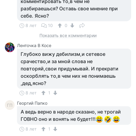
комментировать то,в чем не
разбираешься? Оставь свое мнение при
себе. Ясно?
8 лет
10
0
Показать все комментарии
Ленточка В Косе
Глубоко вижу дебилизм,и сетевое
срачество,и за мной слова не
повторяй,свои придумывай. И прекрати
оскорблять то,в чем них не понимаешь
,дед,ясно?
8 лет
1
Георгий Папко
ГП
А ведь верно в народе сказано, не трогай
ГОВНО оно и вонять не будет!!!
8 лет
1