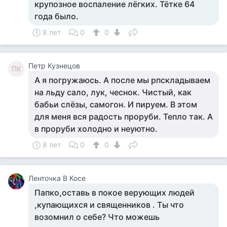
крупозное воспаление лёгких. Тётке 64
года было.
8 лет
0
0
Петр Кузнецов
ПК
А я погружаюсь. А после мы рпскладываем
на льду сало, лук, чеснок. Чистый, как
бабьи слёзы, самогон. И пируем. В этом
для меня вся радость проруби. Тепло так. А
в проруби холодно и неуютно.
8 лет
0
0
Ленточка В Косе
Папко,оставь в покое верующих людей
,купающихся и священников . Ты что
возомнил о себе? Что можешь