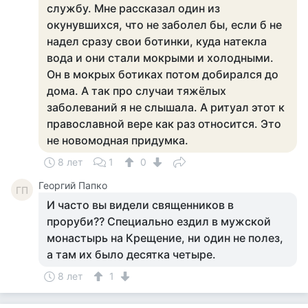
службу. Мне рассказал один из
окунувшихся, что не заболел бы, если б не
надел сразу свои ботинки, куда натекла
вода и они стали мокрыми и холодными.
Он в мокрых ботиках потом добирался до
дома. А так про случаи тяжёлых
заболеваний я не слышала. А ритуал этот к
православной вере как раз относится. Это
не новомодная придумка.
8 лет
1
0
Георгий Папко
ГП
И часто вы видели священников в
проруби?? Специально ездил в мужской
монастырь на Крещение, ни один не полез,
а там их было десятка четыре.
8 лет
1