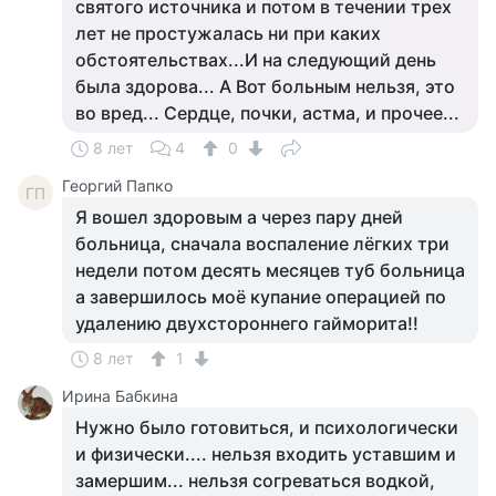
святого источника и потом в течении трех
лет не простужалась ни при каких
обстоятельствах...И на следующий день
была здорова... А Вот больным нельзя, это
во вред... Сердце, почки, астма, и прочее...
8 лет
4
0
Георгий Папко
ГП
Я вошел здоровым а через пару дней
больница, сначала воспаление лёгких три
недели потом десять месяцев туб больница
а завершилось моё купание операцией по
удалению двухстороннего гайморита!!
8 лет
1
Ирина Бабкина
Нужно было готовиться, и психологически
и физически.... нельзя входить уставшим и
замершим... нельзя согреваться водкой,