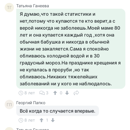
Татьяна Ганеева
ТГ
Я думаю,что такой статистики и
нет,потому что купаются те кто верит,а с
верой никогда не заболеешь.Моей маме 80
лет и она купается каждый год ,хотя она
обычная бабушка и никогда в обычной
жизни не закаляется.Сама я спокойно
обливаюсь холодной водой и в 30
градусный мороз.На празднике крещения я
не купалась в проруби ,но так
обливаюсь.Никаких тяжелейших
заболеваний ни у кого не наблюдалось.
8 лет
3
0
Георгий Папко
ГП
Всё когда то случается впервые.
8 лет
1
Татьяна Ганеева