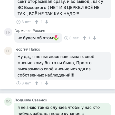
сект отбрасывал сразу. и во вывод,, как у
ВС Высоцкого ( НЕТ И В ЦЕРКВИ ВСЁ НЕ
ТАК,, ВСЁ НЕ ТАК КАК НАДО!!!
8 лет
1
Гармония Россия
ГР
не будем об этом
8 лет
1
Георгий Папко
ГП
Ну да,, я не пытаюсь навязывать своё
мнение кому бы то ни было, Просто
высказываю своё мнение исходя из
собственных наблюдений!!!
8 лет
1
Людмила Савенко
ЛС
я не знаю таких случаев чтобы у нас кто
нибудь заболел после купания в