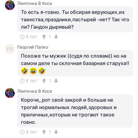
Ленточка В Косе
То есть я-говно. Ты обсирая верующих,их
таинства,праздники,пастырей -нет? Так что
ли? Гандон дырявый?
8 лет
1
Георгий Папко
ГП
Похоже ты мужик ((судя по словам)) но на
самом деле ты склочная базарная старуха!!
8 лет
1
Ленточка В Косе
Короче,,рот свой закрой и больше не
трогай нормальных людей,здоровых и
приличных,которые не трогают такое
говно.
8 лет
1