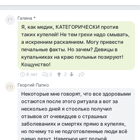
Галина *
Г*
Я, как медик, КАТЕГОРИЧЕСКИ против
таких купелей! Не тем грехи надо смывать,
а искренним раскаянием. Могу привести
печальные факты. Но зачем? Девицы в
купальниках на краю полыньи позируют!
Кощунство!
8 лет
2
2
Георгий Папко
ГП
Некоторые мне говорят, что все здоровыми
остаются после этого ритуала а вот за
несколько дней я стоолько получил
отзывов от очевидцев о страшных
заболеваниях и смертях прямо в купелях,
но почему то не подготовленные люди всё
равно лезут. Наверное нет полной