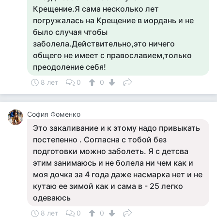
Крещение.Я сама несколько лет
погружалась на Крещение в иордань и не
было случая чтобы
заболела.Действительно,это ничего
общего не имеет с православием,только
преодоление себя!
8 лет
0
0
София Фоменко
Это закаливание и к этому надо привыкать
постепенно . Согласна с тобой без
подготовки можно заболеть. Я с детсва
этим занимаюсь и не болела ни чем как и
моя дочка за 4 года даже насмарка нет и не
кутаю ее зимой как и сама в - 25 легко
одеваюсь
8 лет
0
0