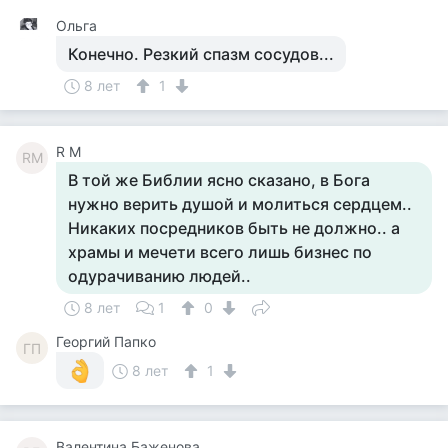
Ольга
Конечно. Резкий спазм сосудов...
8 лет
1
R M
RM
В той же Библии ясно сказано, в Бога
нужно верить душой и молиться сердцем..
Никаких посредников быть не должно.. а
храмы и мечети всего лишь бизнес по
одурачиванию людей..
8 лет
1
0
Георгий Папко
ГП
8 лет
1
Валентина Баженова