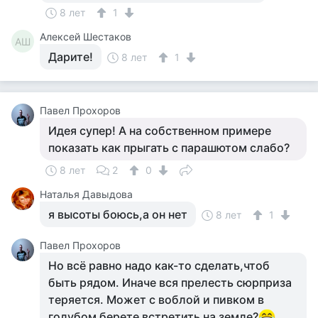
8 лет
1
Алексей Шестаков
АШ
Дарите!
8 лет
1
Павел Прохоров
Идея супер! А на собственном примере
показать как прыгать с парашютом слабо?
8 лет
2
0
Наталья Давыдова
я высоты боюсь,а он нет
8 лет
1
Павел Прохоров
Но всё равно надо как-то сделать,чтоб
быть рядом. Иначе вся прелесть сюрприза
теряется. Может с воблой и пивком в
голубом берете встретить на земле?