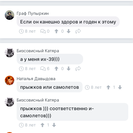
Граф Пупыркин
Если он канешно здоров и годен к этому
8 лет
0
0
Бизсовисный Катяра
а у меня их-39)))
8 лет
6
0
Наталья Давыдова
прыжков или самолетов
8 лет
1
Бизсовисный Катяра
прыжков ))) соответственно и-
самолетов)))
8 лет
1