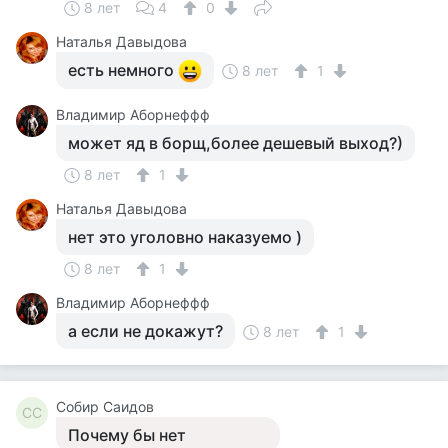
8 лет
4
0
Наталья Давыдова
есть немного
8 лет
1
Владимир Аборнеффф
может яд в борщ,более дешевый выход?)
8 лет
1
Наталья Давыдова
нет это уголовно наказуемо )
8 лет
1
Владимир Аборнеффф
а если не докажут?
8 лет
1
Собир Саидов
СС
Почему бы нет