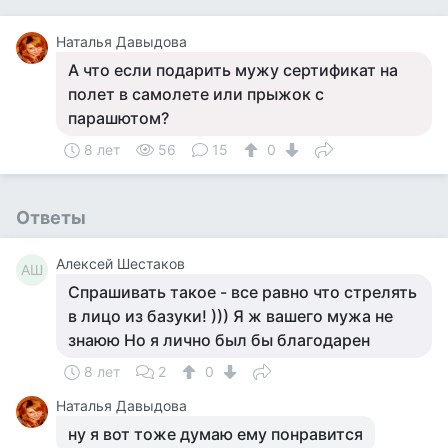
Наталья Давыдова
А что если подарить мужу сертификат на
полет в самолете или прыжок с
парашютом?
8 лет
56
15
0
Ответы
Алексей Шестаков
АШ
Спрашивать такое - все равно что стрелять
в лицо из базуки! ))) Я ж вашего мужа не
знаюю Но я лично был бы благодарен
8 лет
2
0
Наталья Давыдова
ну я вот тоже думаю ему понравится