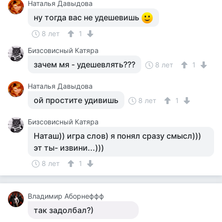
Наталья Давыдова
ну тогда вас не удешевишь
8 лет
1
Бизсовисный Катяра
зачем мя - удешевлять???
8 лет
1
Наталья Давыдова
ой простите удивишь
8 лет
1
Бизсовисный Катяра
Наташ)) игра слов) я понял сразу смысл)))
эт ты- извини...)))
8 лет
1
Владимир Аборнеффф
так задолбал?)