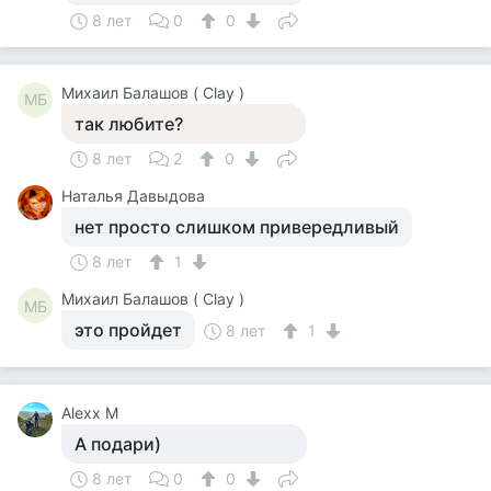
8 лет
0
0
Михаил Балашов ( Clay )
МБ
так любите?
8 лет
2
0
Наталья Давыдова
нет просто слишком привередливый
8 лет
1
Михаил Балашов ( Clay )
МБ
это пройдет
8 лет
1
Alexx M
А подари)
8 лет
0
0