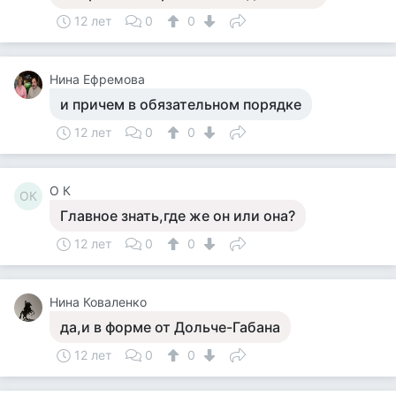
12 лет
0
0
Нина Ефремова
и причем в обязательном порядке
12 лет
0
0
О К
ОК
Главное знать,где же он или она?
12 лет
0
0
Нина Коваленко
да,и в форме от Дольче-Габана
12 лет
0
0