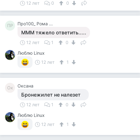
12 лет
0
0
Про100_ Рома ...
ПР
МММ тяжело ответить.....
12 лет
1
0
Люблю Linux
12 лет
1
Оксана
Ок
Бронежилет не налезет
12 лет
1
0
Люблю Linux
12 лет
1