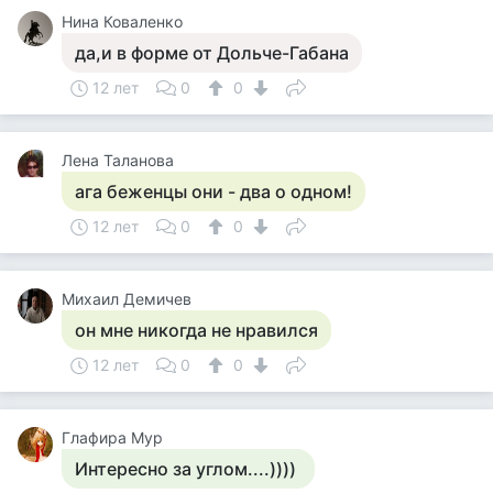
Нина Коваленко
да,и в форме от Дольче-Габана
12 лет
0
0
Лена Таланова
ага беженцы они - два о одном!
12 лет
0
0
Михаил Демичев
он мне никогда не нравился
12 лет
0
0
Глафира Мур
Интересно за углом....))))