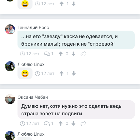
12 лет
1
Геннадий Росс
...на его "звезду" каска не одевается, и
броники малы!; годен к не "строевой"
12 лет
1
0
Люблю Linux
12 лет
1
Оксана Чебан
Думаю нет,хотя нужно это сделать ведь
страна зовет на подвиги
12 лет
1
0
Люблю Linux