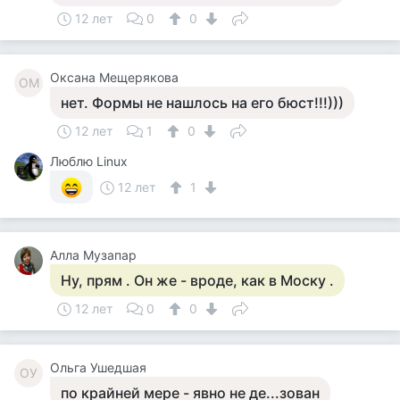
12 лет
0
0
Оксана Мещерякова
ОМ
нет. Формы не нашлось на его бюст!!!)))
12 лет
1
0
Люблю Linux
12 лет
1
Алла Музапар
Ну, прям . Он же - вроде, как в Моску .
12 лет
0
0
Ольга Ушедшая
ОУ
по крайней мере - явно не де...зован