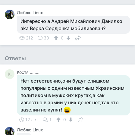
Люблю Linux
Интересно а Андрей Михайлович Данилко
aka Верка Сердючка мобилизован?
212
30
0
Ответы
Костя ........
К.
Нет естественно,они будут слишком
популярны с одним известным Украинским
политиком в мужских кругах,а как
известно в армии у них денег нет,так что
вазелин не купят!
12 лет
1
0
Люблю Linux