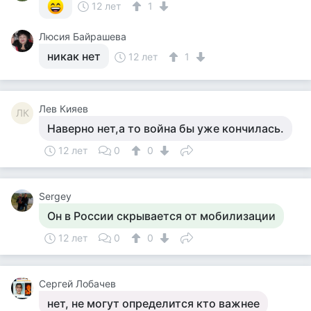
12 лет
1
Люсия Байрашева
никак нет
12 лет
1
Лев Кияев
ЛК
Наверно нет,а то война бы уже кончилась.
12 лет
0
0
Sergey
Он в России скрывается от мобилизации
12 лет
0
0
Сергей Лобачев
нет, не могут определится кто важнее