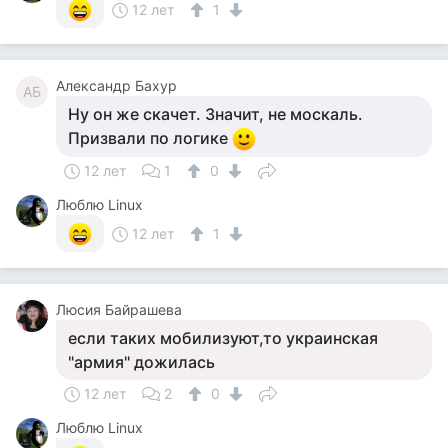
12 лет
1
Александр Бахур
АБ
Ну он же скачет. Значит, не москаль.
Призвали по логике
12 лет
1
0
Люблю Linux
12 лет
1
Люсия Байрашева
если таких мобилизуют,то украинская
"армия" дожилась
12 лет
2
0
Люблю Linux